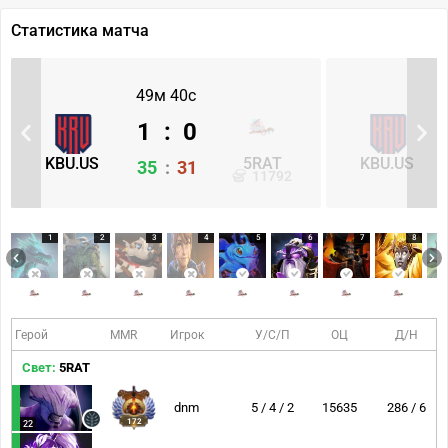
Статистика матча
49м 40с
1
:
0
KBU.US
5RAT
KBU.US
35
:
31
11792
1
2
3
4
5
6
7
8
Герой
MMR
Игрок
У/С/П
ОЦ
Д/Н
Свет:
5RAT
dnm
5 / 4 / 2
15635
286 / 6
172
22