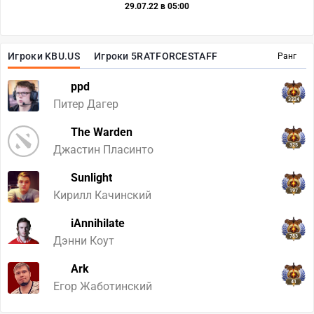
29.07.22 в 05:00
Игроки KBU.US
Игроки 5RATFORCESTAFF
Ранг
ppd
3324
Питер Дагер
The Warden
325
Джастин Пласинто
Sunlight
197
Кирилл Качинский
iAnnihilate
783
Дэнни Коут
Ark
41
Егор Жаботинский