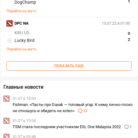
1
DogChamp
Перейти на матч
DPC NA
13.07.22 в 01:00
KBU.US
0
2
Lucky Bird
Перейти на матч
ПОКАЗАТЬ ЕЩЕ
Главные новости
31.07 в 13:00
Fishman: «Пасты про Daxak — топовый угар. К нему лично плохо
не отношусь и обидеть не хотел»
33
31.07 в 10:04
TSM стала последним участником ESL One Malaysia 2022
3
31.07 в 09:48