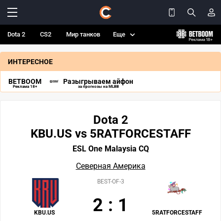
Dota 2
CS2
Мир танков
Еще
ИНТЕРЕСНОЕ
BETBOOM
Разыгрываем айфон
Реклама 18+
за прогнозы на MLBB
Dota 2
KBU.US vs 5RATFORCESTAFF
ESL One Malaysia CQ
Северная Америка
BEST-OF-3
2
:
1
KBU.US
5RATFORCESTAFF