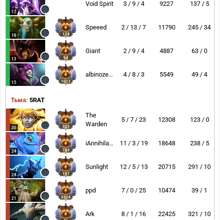
Void Spirit
3 / 9 / 4
9227
137 / 5
17
Speeed
2 / 13 / 7
11790
245 / 34
178
18
Giant
2 / 9 / 4
4887
63 / 0
94
13
albinozebra
4 / 8 / 3
5549
49 / 4
1012
15
Тьма:
5RAT
The
5 / 7 / 23
12308
123 / 0
Warden
325
20
iAnnihilate
11 / 3 / 19
18648
238 / 5
783
24
Sunlight
12 / 5 / 13
20715
291 / 10
197
24
ppd
7 / 0 / 25
10474
39 / 1
3324
21
Ark
8 / 1 / 16
22425
321 / 10