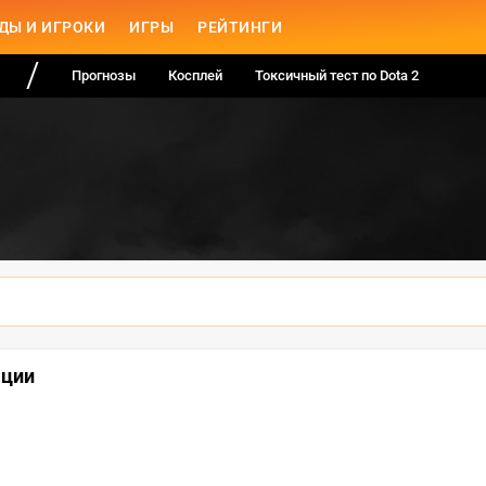
ДЫ И ИГРОКИ
ИГРЫ
РЕЙТИНГИ
Прогнозы
Косплей
Токсичный тест по Dota 2
ации