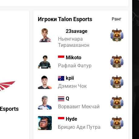
Игроки Talon Esports
Ранг
23savage
Ньенгнара
65
Тирамаханон
Mikoto
Рафлай Фатур
32
kpii
Дэмиэн Чок
768
Q
Ворвавит Мекчай
 Esports
21
Hyde
Брицио Ади Путра
150