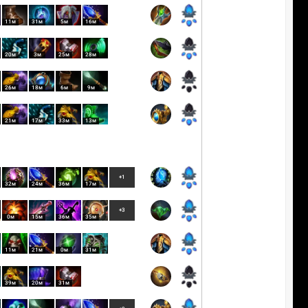
11м
31м
5м
16м
20м
3м
25м
28м
26м
18м
6м
9м
21м
17м
33м
13м
+1
32м
24м
36м
17м
+3
0м
15м
36м
35м
11м
21м
0м
31м
39м
20м
31м