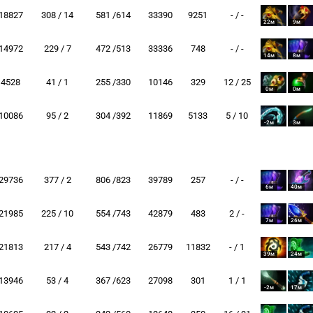
18827
308 / 14
581 /614
33390
9251
- / -
22м
9м
14972
229 / 7
472 /513
33336
748
- / -
14м
8м
4528
41 / 1
255 /330
10146
329
12 / 25
0м
0м
10086
95 / 2
304 /392
11869
5133
5 / 10
-2м
3м
29736
377 / 2
806 /823
39789
257
- / -
6м
40м
21985
225 / 10
554 /743
42879
483
2 / -
7м
26м
21813
217 / 4
543 /742
26779
11832
- / 1
39м
24м
13946
53 / 4
367 /623
27098
301
1 / 1
-2м
17м