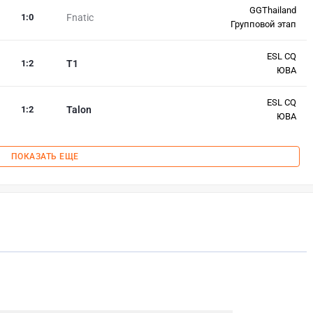
GGThailand
1
:
0
Fnatic
Групповой этап
ESL CQ
1
:
2
T1
ЮВА
ESL CQ
1
:
2
Talon
ЮВА
ПОКАЗАТЬ ЕЩЕ