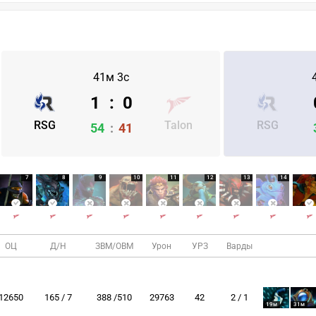
41м 3с
1
:
0
RSG
Talon
RSG
54
:
41
7
8
9
10
11
12
13
14
ОЦ
Д/Н
ЗВМ/ОВМ
Урон
УРЗ
Варды
12650
165 / 7
388 /510
29763
42
2 / 1
19м
31м