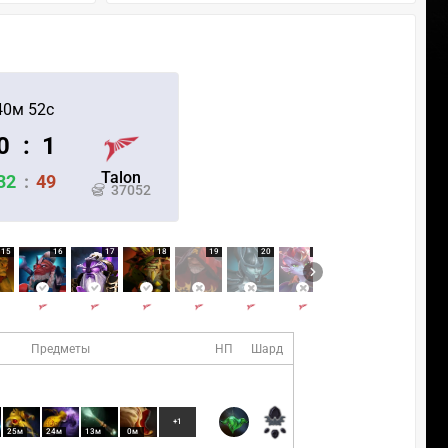
40м 52с
0
:
1
Talon
32
:
49
37052
15
16
17
18
19
20
21
22
23
Предметы
НП
Шард
+1
25м
24м
13м
0м