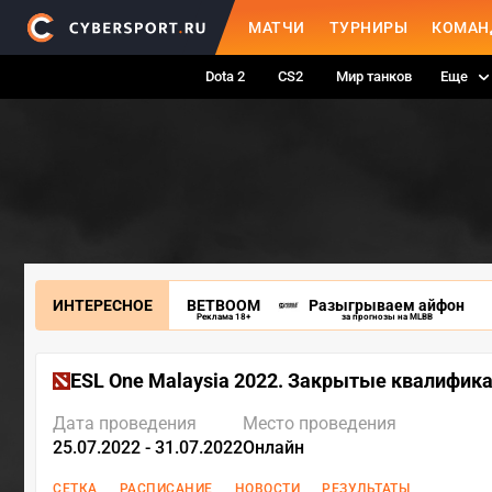
МАТЧИ
ТУРНИРЫ
КОМАН
Dota 2
CS2
Мир танков
Еще
ИНТЕРЕСНОЕ
BETBOOM
Разыгрываем айфон
Реклама 18+
за прогнозы на MLBB
ESL One Malaysia 2022. Закрытые квалифик
Дата проведения
Место проведения
25.07.2022 - 31.07.2022
Онлайн
СЕТКА
РАСПИСАНИЕ
НОВОСТИ
РЕЗУЛЬТАТЫ