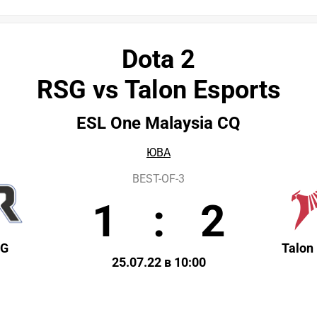
Dota 2
RSG vs Talon Esports
ESL One Malaysia CQ
ЮВА
BEST-OF-3
1
:
2
SG
Talon
25.07.22 в 10:00