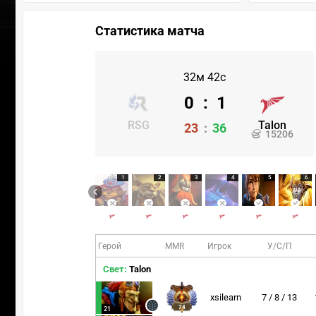
Статистика матча
32м 42с
0
:
1
RSG
Talon
23
:
36
15206
1
2
3
4
5
6
Герой
MMR
Игрок
У/С/П
Свет:
Talon
xsilearn
7 / 8 / 13
74
21