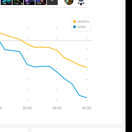
+2
0м
11м
5м
30м
золото
опыт