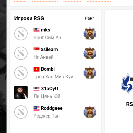
Игроки RSG
Ранг
mks-
Вонг Сим Ан
32
xsilearn
Нг Анвей
74
Bombi
Трён Хан Мин Куи
45
X1aOyU
Ли Цянь Юй
R
Roddgeee
Роджер Тан
775