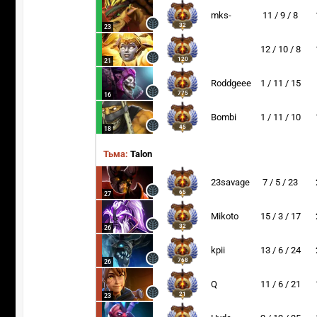
mks-
11 / 9 / 8
32
23
12 / 10 / 8
120
21
Roddgeee
1 / 11 / 15
775
16
Bombi
1 / 11 / 10
45
18
Тьма:
Talon
23savage
7 / 5 / 23
65
27
Mikoto
15 / 3 / 17
32
26
kpii
13 / 6 / 24
768
26
Q
11 / 6 / 21
21
23