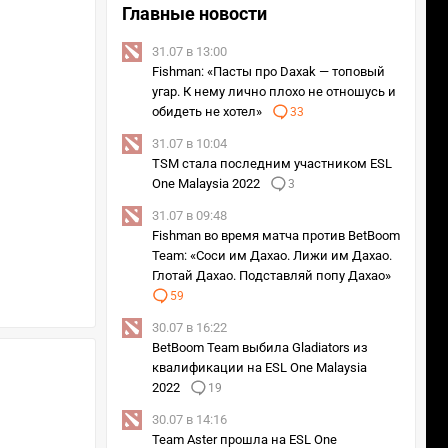
Главные новости
31.07 в 13:00
Fishman: «Пасты про Daxak — топовый
угар. К нему лично плохо не отношусь и
обидеть не хотел»
33
31.07 в 10:04
TSM стала последним участником ESL
One Malaysia 2022
3
31.07 в 09:48
Fishman во время матча против BetBoom
Team: «Соси им Дахао. Лижи им Дахао.
Глотай Дахао. Подставляй попу Дахао»
59
30.07 в 16:22
BetBoom Team выбила Gladiators из
квалификации на ESL One Malaysia
2022
19
30.07 в 14:16
Team Aster прошла на ESL One