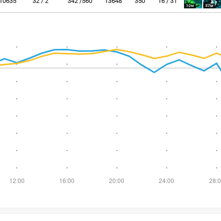
10635
32 / 2
342 /560
13648
350
16 / 31
10м
37м