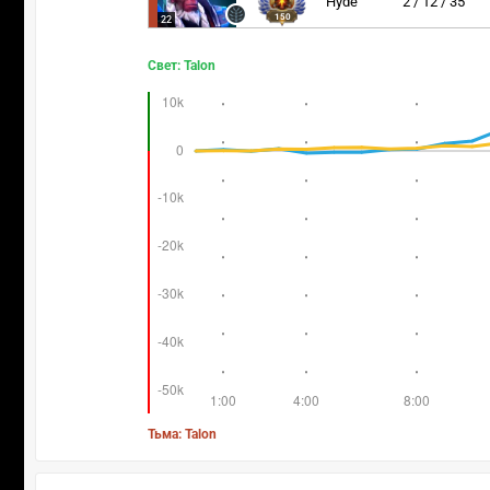
Hyde
2 / 12 / 35
150
22
Свет: Talon
Тьма: Talon