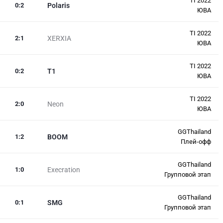
TI 2022
0
:
2
Polaris
ЮВА
TI 2022
2
:
1
XERXIA
ЮВА
TI 2022
0
:
2
T1
ЮВА
TI 2022
2
:
0
Neon
ЮВА
GGThailand
1
:
2
BOOM
Плей-офф
GGThailand
1
:
0
Execration
Групповой этап
GGThailand
0
:
1
SMG
Групповой этап