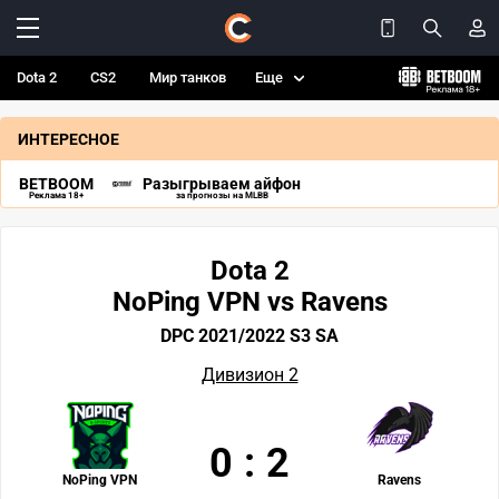
Dota 2
CS2
Мир танков
Еще
ИНТЕРЕСНОЕ
BETBOOM
Разыгрываем айфон
Реклама 18+
за прогнозы на MLBB
Dota 2
NoPing VPN vs Ravens
DPC 2021/2022 S3 SA
Дивизион 2
0
:
2
NoPing VPN
Ravens