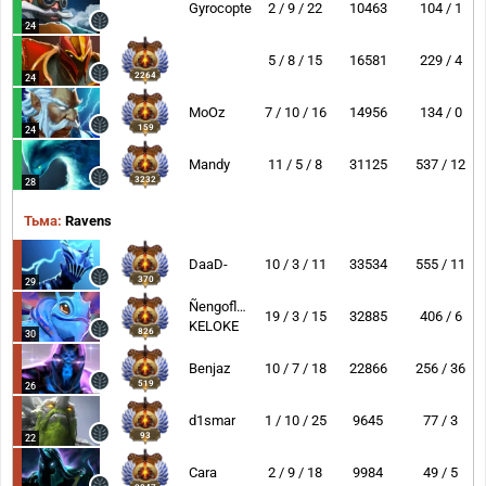
Gyrocopter
2 / 9 / 22
10463
104 / 1
24
5 / 8 / 15
16581
229 / 4
2264
24
MoOz
7 / 10 / 16
14956
134 / 0
159
24
Mandy
11 / 5 / 8
31125
537 / 12
3232
28
Тьма:
Ravens
DaaD-
10 / 3 / 11
33534
555 / 11
370
29
Ñengoflow
19 / 3 / 15
32885
406 / 6
KELOKE
826
30
Benjaz
10 / 7 / 18
22866
256 / 36
519
26
d1smar
1 / 10 / 25
9645
77 / 3
93
22
Cara
2 / 9 / 18
9984
49 / 5