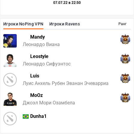
07.07.22 в 22:50
Игроки NoPing VPN
Игроки Ravens
Ранг
Mandy
3232
Леонардо Виана
Leostyle
841
Леонардо Сифуэнтос
Luis
4548
Луис Анхель Рубен Эванан Эчеварриа
MoOz
159
Джоэл Мори Озамбела
Dunha1