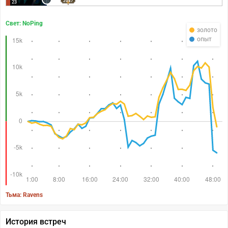
2047
23
Свет: NoPing
золото
опыт
Тьма: Ravens
История встреч