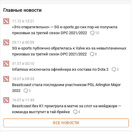
Главные новости
11.12 в 13:21
«Это отвратительно» — SG e-sports до сих пор не получила
призовые за третий сезон DPC 2021/2022
10
29.11 в 00:59
SG e-sports публично обратилась к Valve из-за невыплаченных
призовых за третий сезон DPC 2021/2022
8
31.07 в 00:10
Infamous исключила офлейнера из состава по Dota 2
3
18.07 в 09:33
Beastcoast стала последним участником PGL Arlington Major
2022
3
16.07 в 11:49
Beastcoast без K1 проиграла в матче за слот на мейджоре —
команда выступит в тай-брейке
4
ВСЕ НОВОСТИ