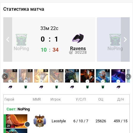
Статистика матча
33м 22с
0
:
1
NoPing
Ravens
NoPing
10
:
34
30228
1
2
3
4
5
6
7
8
Герой
MMR
Игрок
У/С/П
ОЦ
Д/Н
Свет:
NoPing
Leostyle
6 / 10 / 7
25626
459 / 15
841
28