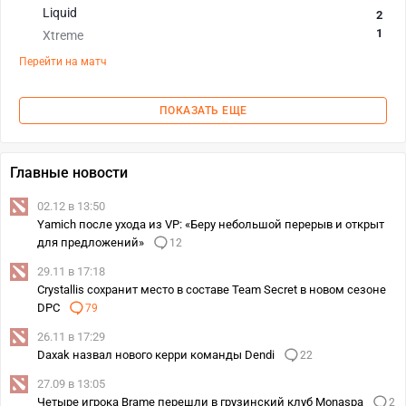
Liquid
2
1
Xtreme
Перейти на матч
ПОКАЗАТЬ ЕЩЕ
Главные новости
02.12 в 13:50
Yamich после ухода из VP: «Беру небольшой перерыв и открыт
для предложений»
12
29.11 в 17:18
Crystallis сохранит место в составе Team Secret в новом сезоне
DPC
79
26.11 в 17:29
Daxak назвал нового керри команды Dendi
22
27.09 в 13:05
Четыре игрока Brame перешли в грузинский клуб Monaspa
2