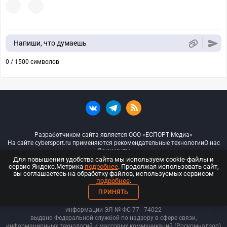
Напиши, что думаешь
0 / 1500 символов
Разработчиком сайта является ООО «ЕСПОРТ Медиа»
На сайте cybersport.ru применяются рекомендательные технологии
О нас
Документы
Для повышения удобства сайта мы используем cookie-файлы и
сервис Яндекс.Метрика
подробнее
. Продолжая использовать сайт,
© ООО «Киберспорт.ру» — Все права защищены
вы соглашаетесь на обработку файлов, используемых сервисом
подробнее
.
18+
ПРИНЯТЬ
ООО «Киберспорт.ру». Свидетельство о регистрации средств массовой
информации ЭЛ № ФС 77 - 74
022
выдано Федеральной службой по надзору в сфере связи,
информационных технологий и массовых коммуникаций (Роскомнадзор)