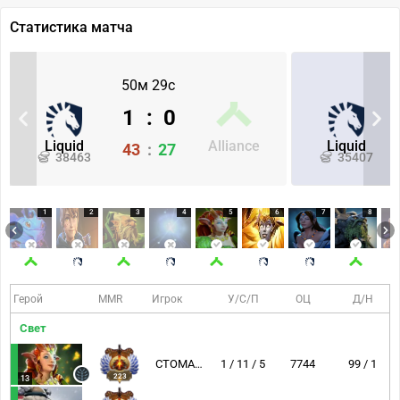
Статистика матча
50м 29с
1
:
0
Liquid
Alliance
Liquid
43
:
27
38463
35407
1
2
3
4
5
6
7
8
Герой
MMR
Игрок
У/С/П
ОЦ
Д/Н
Свет
CTOMAHEH1
1 / 11 / 5
7744
99 / 1
223
13