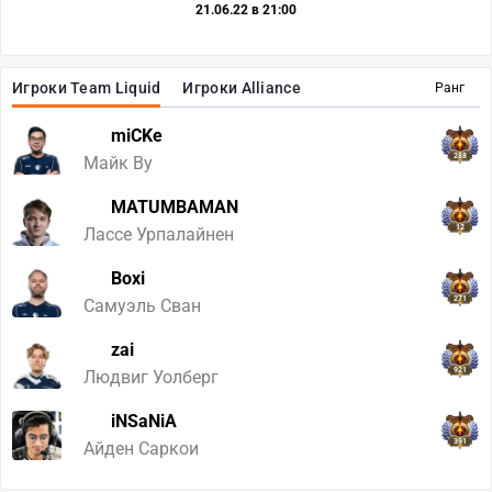
21.06.22 в 21:00
Игроки Team Liquid
Игроки Alliance
Ранг
miCKe
288
Майк Ву
MATUMBAMAN
12
Лассе Урпалайнен
Boxi
271
Самуэль Сван
zai
921
Людвиг Уолберг
iNSaNiA
391
Айден Саркои