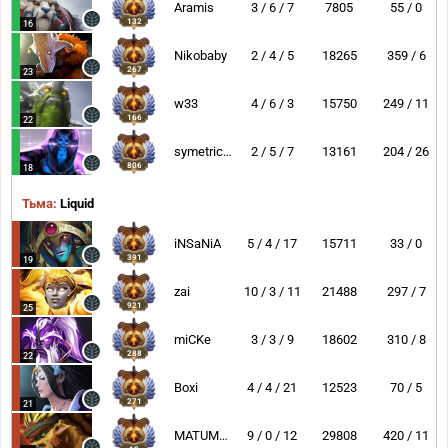
Aramis
3 / 6 / 7
7805
55 / 0
132
16
Nikobaby
2 / 4 / 5
18265
359 / 6
267
23
w33
4 / 6 / 3
15750
249 / 11
166
22
symetricaL
2 / 5 / 7
13161
204 / 26
806
18
Тьма:
Liquid
iNSaNiA
5 / 4 / 17
15711
33 / 0
391
19
zai
10 / 3 / 11
21488
297 / 7
921
25
miCKe
3 / 3 / 9
18602
310 / 8
288
22
Boxi
4 / 4 / 21
12523
70 / 5
271
21
MATUMBAMAN
9 / 0 / 12
29808
420 / 11