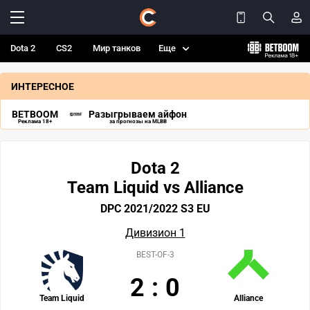
Dota 2
CS2
Мир танков
Еще
ИНТЕРЕСНОЕ
BETBOOM
Разыгрываем айфон
Реклама 18+
за прогнозы на MLBB
Dota 2
Team Liquid vs Alliance
DPC 2021/2022 S3 EU
Дивизион 1
BEST-OF-3
2
:
0
Team Liquid
Alliance