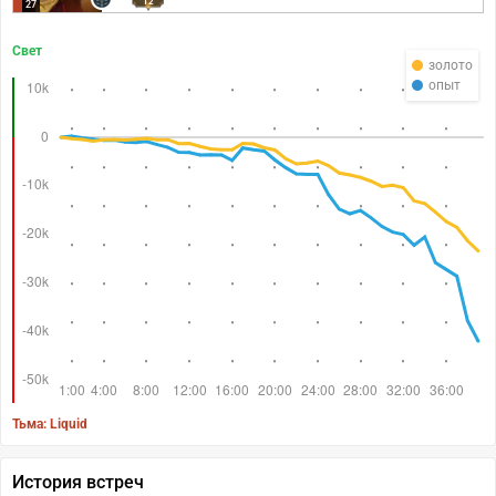
12
27
Свет
золото
опыт
Тьма: Liquid
История встреч