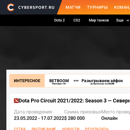
МАТЧИ
ТУРНИРЫ
КОМАН
Dota 2
CS2
Мир танков
Еще
ИНТЕРЕСНОЕ
BETBOOM
Разыгрываем айфон
Реклама 18+
за прогнозы на MLBB
Dota Pro Circuit 2021/2022: Season 3 — Севе
Дата проведения
Сумма призовых
Место прове
23.05.2022 - 17.07.2022
$ 280 000
Онлайн
СЕТКА
РАСПИСАНИЕ
НОВОСТИ
РЕЗУЛЬТАТЫ