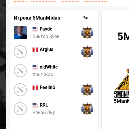
Игроки 5ManMidas
Ранг
Fayde
5M
Виктор Зуев
39
Argius
344
oldWhite
Ханг Жао
FeelinG
953
5Man
RRL
Райан Лиу
531