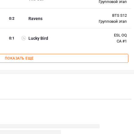
Групповой этап
BTS S12
0
:
2
Ravens
Групповой этап
ESL OQ
0
:
1
Lucky Bird
СА #1
ПОКАЗАТЬ ЕЩЕ