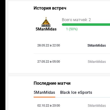
История встреч
Всего матчей: 2
5ManMidas
1 (50%)
28.05.22 в 22:00
5ManMidas
27.05.22 в 05:00
5ManMidas
Последние матчи
5ManMidas
Black Ice eSports
02.10.22 в 23:00
5ManMidas