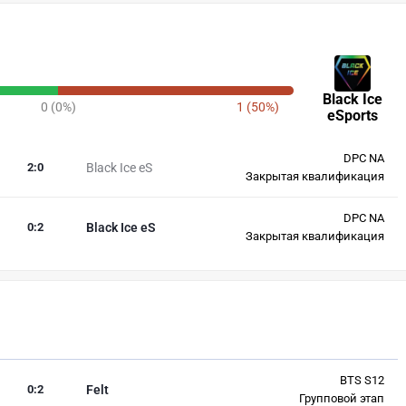
Black Ice
0 (0%)
1 (50%)
eSports
DPC NA
2
:
0
Black Ice eS
Закрытая квалификация
DPC NA
0
:
2
Black Ice eS
Закрытая квалификация
BTS S12
0
:
2
Felt
Групповой этап