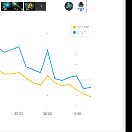
+3
15м
11м
0м
золото
опыт