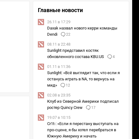
Главные новости
26.11 в 17:29
Daxak назвал нового керри команды
Dendi
22
08.11 в 22:48
Sunlight представил костяк
обновленного состава KBU.US
4
01.11 в 11:36
Sunlight: «Всё выглядит так, что если я
останусь играть в NA, то вернусь на
мид»
12
02.08 в 23:35
Клуб из Северной Америки подписал
ростер Quincy Crew
17
19.07 в 10:15
Cr1t-: «Если я перестану выступать на
про-сцене, я бы хотел перебраться в
Южную Америку и начать