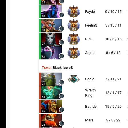
25
Fayde
0 / 10 / 15
39
20
FeelinG
5 / 15 / 11
953
18
RRL
10 / 6 / 15
531
27
Argius
8 / 6 / 12
344
26
Тьма:
Black Ice eS
Sonic
7 / 11 / 21
1475
21
Wraith
12 / 1 / 17
King
28
Batrider
15 / 5 / 20
26
Mars
5 / 5 / 22
25