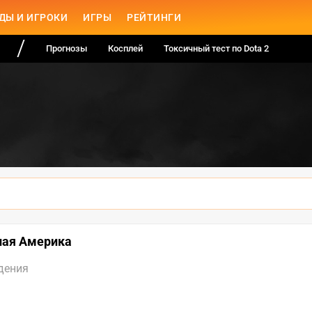
ДЫ И ИГРОКИ
ИГРЫ
РЕЙТИНГИ
Прогнозы
Косплей
Токсичный тест по Dota 2
рная Америка
дения