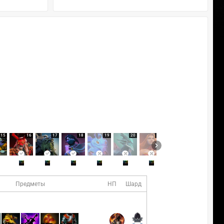
15
16
17
18
19
20
21
22
23
Предметы
НП
Шард