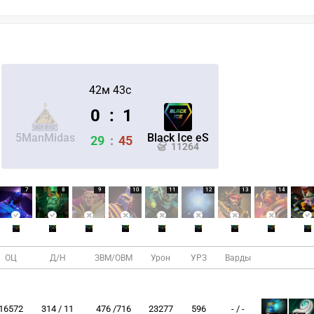
42м 43с
0
:
1
5ManMidas
Black Ice eS
29
:
45
11264
7
8
9
10
11
12
13
14
ОЦ
Д/Н
ЗВМ/ОВМ
Урон
УРЗ
Варды
16572
314 / 11
476 /716
23277
596
- / -