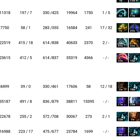
7м
13м
11318
197 / 7
330 /425
19964
1750
1 / 5
9м
11м
7750
58 / 1
283 /355
16584
241
17 / 32
1м
20м
22519
415 / 18
614 /838
40633
2370
2 / -
40м
20м
23615
412 / 5
614 /837
35319
4366
- / -
20м
15м
8499
39 / 0
330 /461
17606
58
12 / 18
-2м
18м
35187
491 / 8
836 /879
38811
15395
- / -
17м
23м
22678
255 / 2
572 /708
30067
273
2 / 1
22м
0м
16988
223 / 17
475 /677
23784
1699
- / -
6м
12м