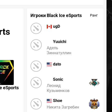
Игроки Black Ice eSports
Ранг
ugD
rts
Yuuichi
Адель
Зиннатуллин
dato
Sonic
Леонид
ce eSports
1475
Кузьменков
Shoe
Никита Загребин
139