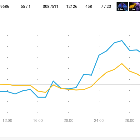
9686
55 / 1
308 /511
12126
458
7 / 20
35м
11м