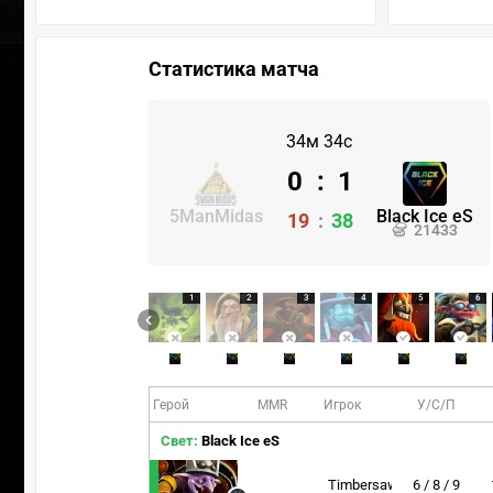
Статистика матча
34м 34с
0
:
1
5ManMidas
Black Ice eS
19
:
38
21433
1
2
3
4
5
6
Герой
MMR
Игрок
У/С/П
Свет:
Black Ice eS
Timbersaw
6 / 8 / 9