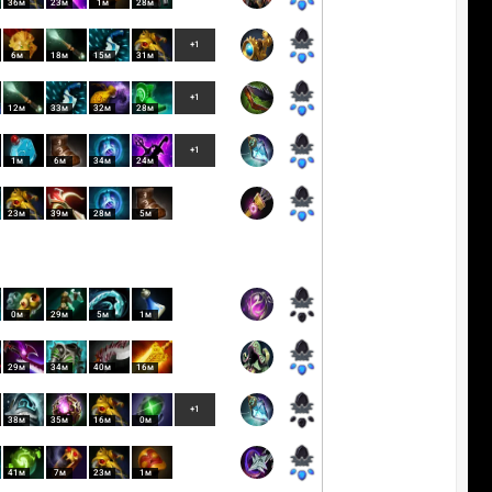
36м
23м
1м
28м
+1
6м
18м
15м
31м
+1
12м
33м
32м
28м
+1
1м
6м
34м
24м
23м
39м
28м
5м
0м
29м
5м
1м
29м
34м
40м
16м
+1
38м
35м
16м
0м
41м
7м
23м
1м