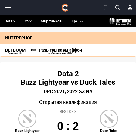
Dota 2
CS2
Мир танков
Еще
ИНТЕРЕСНОЕ
BETBOOM
Разыгрываем айфон
Реклама 18+
за прогнозы на MLBB
Dota 2
Buzz Lightyear vs Duck Tales
DPC 2021/2022 S3 NA
Открытая квалификация
BEST-OF-3
0
:
2
Buzz Lightyear
Duck Tales