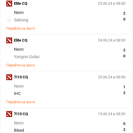
Elite CQ
25.06.24 в 08:00
Neon
2
0
Sabong
Перейти на матч
Elite CQ
24.06.24 в 08:00
Neon
2
0
Yangon Galac
Перейти на матч
TI13 CQ
20.06.24 в 08:00
Neon
1
2
IHC
Перейти на матч
TI13 CQ
19.06.24 в 08:00
Neon
0
2
Bleed