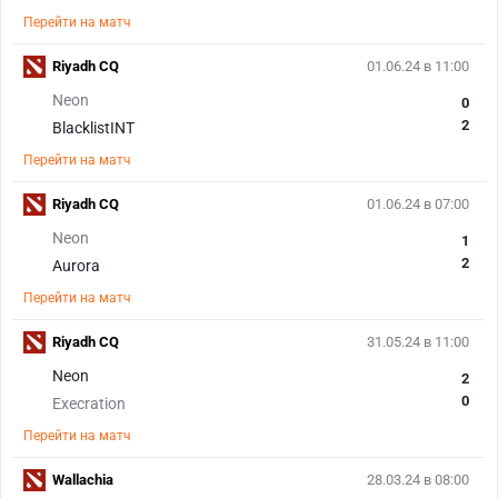
Перейти на матч
Riyadh CQ
01.06.24 в 11:00
Neon
0
2
BlacklistINT
Перейти на матч
Riyadh CQ
01.06.24 в 07:00
Neon
1
2
Aurora
Перейти на матч
Riyadh CQ
31.05.24 в 11:00
Neon
2
0
Execration
Перейти на матч
Wallachia
28.03.24 в 08:00