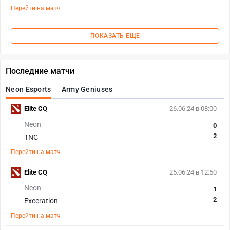
Перейти на матч
ПОКАЗАТЬ ЕЩЕ
Последние матчи
Neon Esports
Army Geniuses
Elite CQ
26.06.24 в 08:00
Neon
0
2
TNC
Перейти на матч
Elite CQ
25.06.24 в 12:50
Neon
1
2
Execration
Перейти на матч