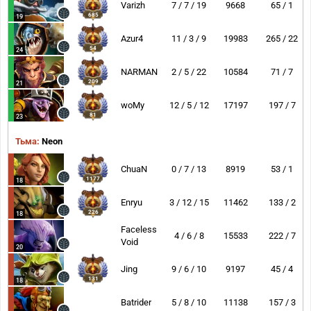
Varizh
7 / 7 / 19
9668
65 / 1
685
19
Azur4
11 / 3 / 9
19983
265 / 22
54
24
NARMAN
2 / 5 / 22
10584
71 / 7
209
21
woMy
12 / 5 / 12
17197
197 / 7
81
23
Тьма:
Neon
ChuaN
0 / 7 / 13
8919
53 / 1
1177
18
Enryu
3 / 12 / 15
11462
133 / 2
226
18
Faceless
4 / 6 / 8
15533
222 / 7
Void
20
Jing
9 / 6 / 10
9197
45 / 4
131
18
Batrider
5 / 8 / 10
11138
157 / 3