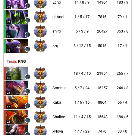
Echo
14 / 8 / 9
14904
183 / 9
64
22
pLAnet
1 / 5 / 17
7816
79 / 1
14
19
shiro
5 / 3 / 9
20427
353 / 8
252
25
zzq
3 / 12 / 15
5016
17 / 1
127
16
Тьма:
RNG
18 / 4 / 10
21954
265 / 7
8
26
Somnus
5 / 7 / 24
15257
246 / 3
42
22
Kaka
1 / 6 / 16
8864
66 / 4
228
17
Chalice
11 / 4 / 15
15643
186 / 6
102
22
xNova
4 / 7 / 29
7470
33 / 0