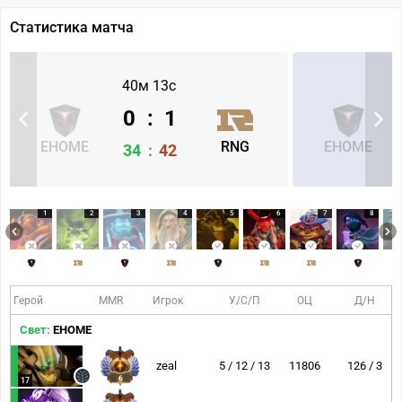
Статистика матча
40м 13с
0
:
1
EHOME
RNG
EHOME
34
:
42
1
2
3
4
5
6
7
8
Герой
MMR
Игрок
У/С/П
ОЦ
Д/Н
Свет:
EHOME
zeal
5 / 12 / 13
11806
126 / 3
6
17