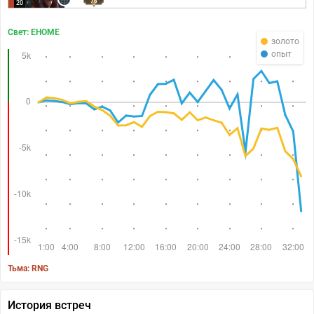
76
20
Свет: EHOME
золото
опыт
Тьма: RNG
История встреч