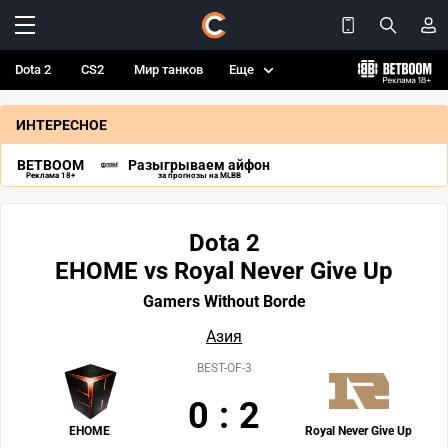
Dota 2
CS2
Мир танков
Еще
ИНТЕРЕСНОЕ
BETBOOM
Разыгрываем айфон
Реклама 18+
за прогнозы на MLBB
Dota 2
EHOME vs Royal Never Give Up
Gamers Without Borde
Азия
BEST-OF-3
0
:
2
EHOME
Royal Never Give Up