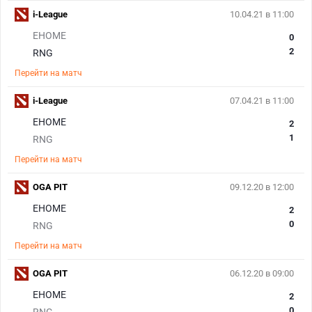
i-League
10.04.21 в 11:00
EHOME
0
2
RNG
Перейти на матч
i-League
07.04.21 в 11:00
EHOME
2
1
RNG
Перейти на матч
OGA PIT
09.12.20 в 12:00
EHOME
2
0
RNG
Перейти на матч
OGA PIT
06.12.20 в 09:00
EHOME
2
0