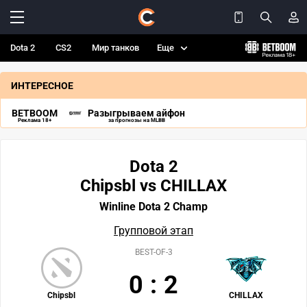
Dota 2
CS2
Мир танков
Еще
ИНТЕРЕСНОЕ
BETBOOM
Разыгрываем айфон
Реклама 18+
за прогнозы на MLBB
Dota 2
Chipsbl vs CHILLAX
Winline Dota 2 Champ
Групповой этап
BEST-OF-3
0
:
2
Chipsbl
CHILLAX