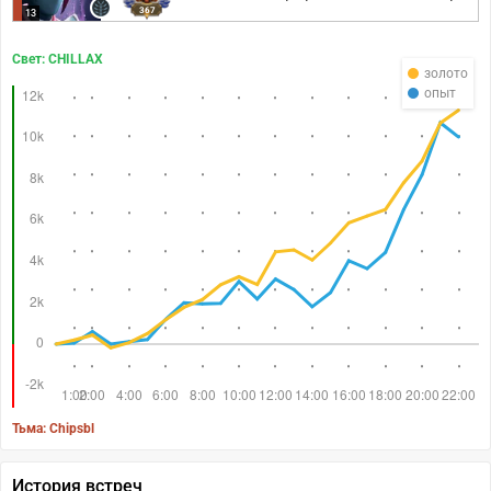
367
13
Свет: CHILLAX
золото
опыт
Тьма: Chipsbl
История встреч