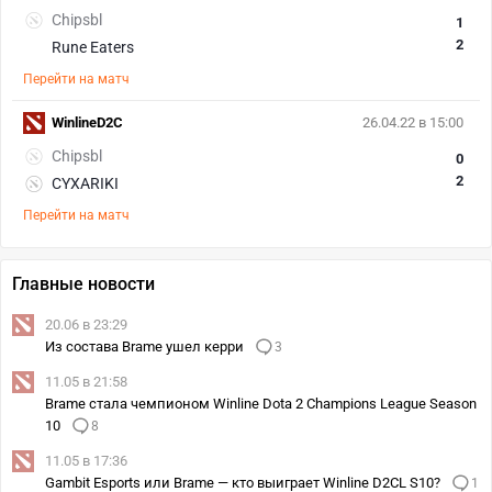
Chipsbl
1
2
Rune Eaters
Перейти на матч
WinlineD2C
26.04.22 в 15:00
Chipsbl
0
2
CYXARIKI
Перейти на матч
Главные новости
20.06 в 23:29
Из состава Brame ушел керри
3
11.05 в 21:58
Brame стала чемпионом Winline Dota 2 Champions League Season
10
8
11.05 в 17:36
Gambit Esports или Brame — кто выиграет Winline D2CL S10?
1