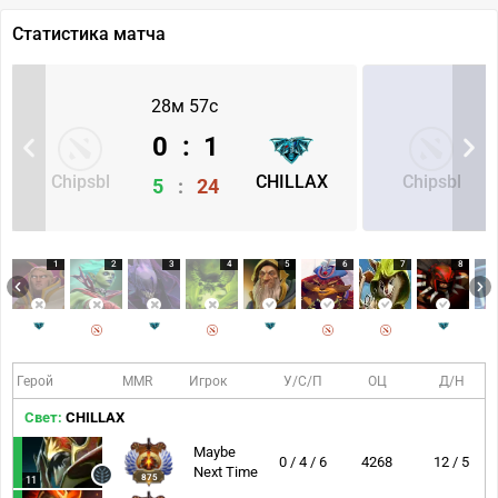
Статистика матча
28м 57с
0
:
1
Chipsbl
CHILLAX
Chipsbl
5
:
24
1
2
3
4
5
6
7
8
Герой
MMR
Игрок
У/С/П
ОЦ
Д/Н
Свет:
CHILLAX
Maybe
0 / 4 / 6
4268
12 / 5
Next Time
875
11