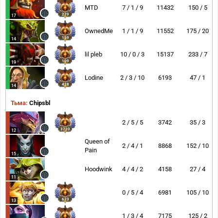
MTD
7 / 1 / 9
11432
150 / 5
279
17
OwnedMe
1 / 1 / 9
11552
175 / 20
159
14
lil pleb
10 / 0 / 3
15137
233 / 7
109
19
Lodine
2 / 3 / 10
6193
47 / 1
428
14
Тьма:
Chipsbl
2 / 5 / 5
3742
35 / 3
3720
12
Queen of
2 / 4 / 1
8868
152 / 10
Pain
15
Hoodwink
4 / 4 / 2
4158
27 / 4
11
0 / 5 / 4
6981
105 / 10
673
13
1 / 3 / 4
7175
125 / 2