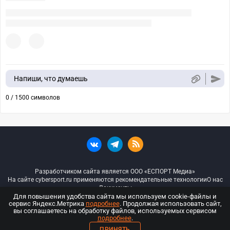
Напиши, что думаешь
0 / 1500 символов
Разработчиком сайта является ООО «ЕСПОРТ Медиа»
На сайте cybersport.ru применяются рекомендательные технологии
О нас
Документы
Для повышения удобства сайта мы используем cookie-файлы и
сервис Яндекс.Метрика
подробнее
. Продолжая использовать сайт,
© ООО «Киберспорт.ру» — Все права защищены
вы соглашаетесь на обработку файлов, используемых сервисом
подробнее
.
18+
ПРИНЯТЬ