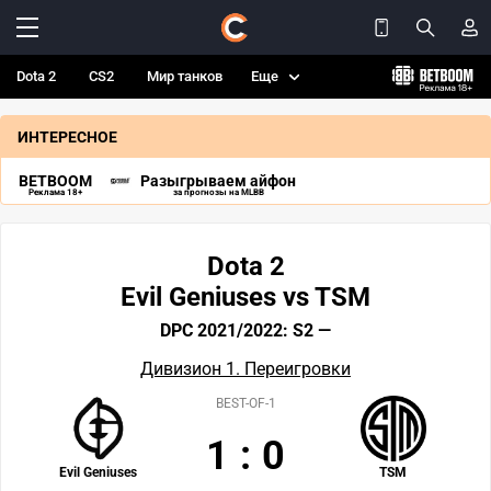
Dota 2
CS2
Мир танков
Еще
ИНТЕРЕСНОЕ
BETBOOM
Разыгрываем айфон
Реклама 18+
за прогнозы на MLBB
Dota 2
Evil Geniuses vs TSM
DPC 2021/2022: S2 —
Дивизион 1. Переигровки
BEST-OF-1
1
:
0
Evil Geniuses
TSM