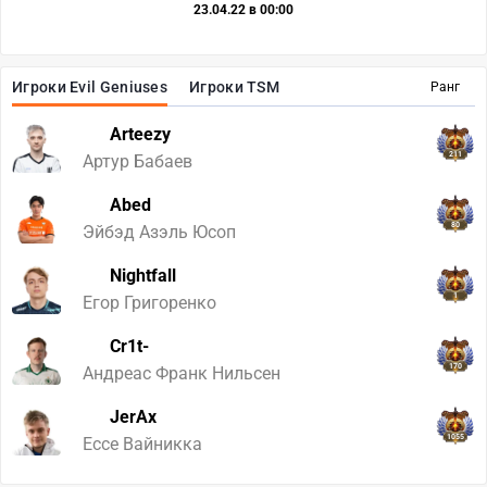
23.04.22 в 00:00
Игроки Evil Geniuses
Игроки TSM
Ранг
Arteezy
211
Артур Бабаев
Abed
80
Эйбэд Азэль Юсоп
Nightfall
1
Егор Григоренко
Cr1t-
170
Андреас Франк Нильсен
JerAx
1055
Ессе Вайникка