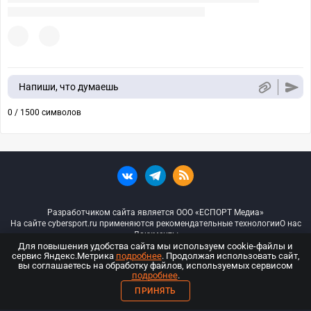
Напиши, что думаешь
0 / 1500 символов
Разработчиком сайта является ООО «ЕСПОРТ Медиа»
На сайте cybersport.ru применяются рекомендательные технологии
О нас
Документы
Для повышения удобства сайта мы используем cookie-файлы и
сервис Яндекс.Метрика
подробнее
. Продолжая использовать сайт,
© ООО «Киберспорт.ру» — Все права защищены
вы соглашаетесь на обработку файлов, используемых сервисом
подробнее
.
18+
ПРИНЯТЬ
ООО «Киберспорт.ру». Свидетельство о регистрации средств массовой