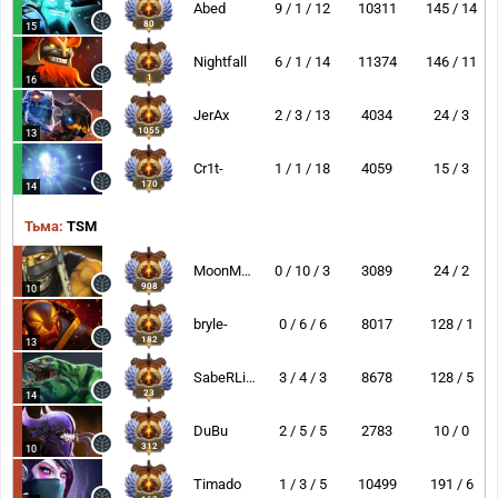
Abed
9 / 1 / 12
10311
145 / 14
80
15
Nightfall
6 / 1 / 14
11374
146 / 11
1
16
JerAx
2 / 3 / 13
4034
24 / 3
1055
13
Cr1t-
1 / 1 / 18
4059
15 / 3
170
14
Тьма:
TSM
MoonMeander
0 / 10 / 3
3089
24 / 2
908
10
bryle-
0 / 6 / 6
8017
128 / 1
182
13
SabeRLight-
3 / 4 / 3
8678
128 / 5
23
14
DuBu
2 / 5 / 5
2783
10 / 0
312
10
Timado
1 / 3 / 5
10499
191 / 6