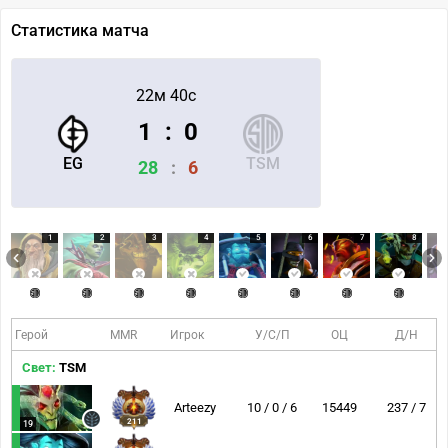
Статистика матча
22м 40с
1
:
0
EG
TSM
28
:
6
1
2
3
4
5
6
7
8
Герой
MMR
Игрок
У/С/П
ОЦ
Д/Н
Свет:
TSM
Arteezy
10 / 0 / 6
15449
237 / 7
211
19