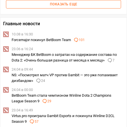
ПОКАЗАТЬ ЕЩЕ
Главные новости
10.08 в 16:30
Forcemajor покинул BetBoom Team
101
23.06 в 16:24
Менеджер БК BetBoom о затратах на содержание состава по
Dota 2: «Очень большая разница от месяца к месяцу»
7
24.04 в 09:44
NS: «Посмотрел матч VP против Gambit — это уже попахивает
дизбандом»
24
24.04 в 00:00
BetBoom Team стала чемпионом Winline Dota 2 Champions
League Season 9
29
23.04 в 16:49
Virtus.pro проиграла Gambit Esports и покинула Winline D2CL
Season 9
57