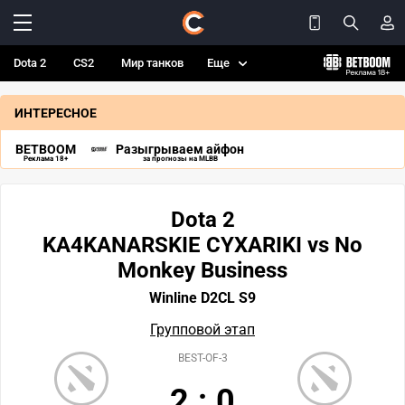
Dota 2
CS2
Мир танков
Еще
ИНТЕРЕСНОЕ
BETBOOM
Разыгрываем айфон
Реклама 18+
за прогнозы на MLBB
Dota 2
KA4KANARSKIE CYXARIKI vs No
Monkey Business
Winline D2CL S9
Групповой этап
BEST-OF-3
2
:
0