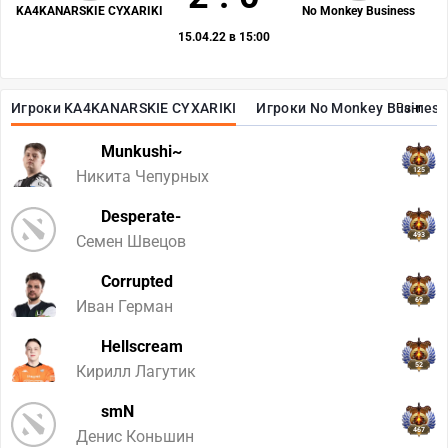
KA4KANARSKIE CYXARIKI
No Monkey Business
15.04.22 в 15:00
Игроки KA4KANARSKIE CYXARIKI
Игроки No Monkey Business
Ранг
Munkushi~
125
Никита Чепурных
Desperate-
493
Семен Швецов
Corrupted
69
Иван Герман
Hellscream
52
Кирилл Лагутик
smN
467
Денис Коньшин