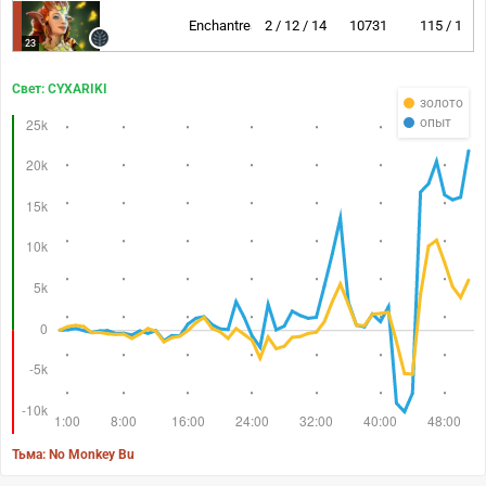
Enchantress
2 / 12 / 14
10731
115 / 1
23
Свет: CYXARIKI
золото
опыт
Тьма: No Monkey Bu