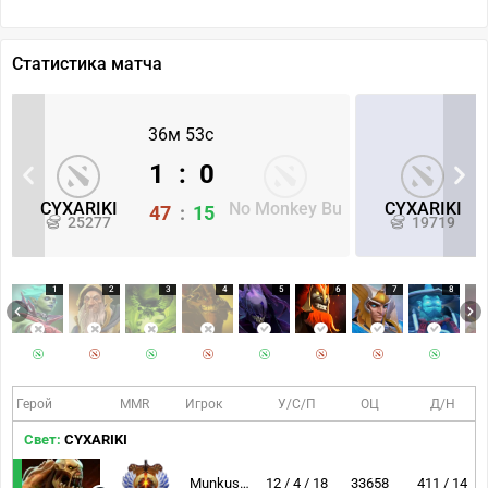
Статистика матча
36м 53с
1
:
0
CYXARIKI
No Monkey Bu
CYXARIKI
47
:
15
25277
19719
1
2
3
4
5
6
7
8
Герой
MMR
Игрок
У/С/П
ОЦ
Д/Н
Свет:
CYXARIKI
Munkushi~
12 / 4 / 18
33658
411 / 14