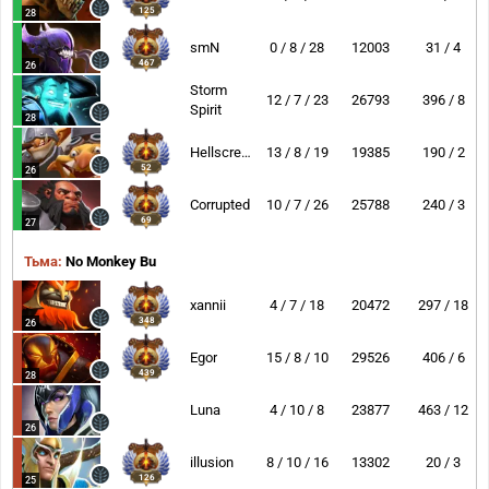
125
28
smN
0 / 8 / 28
12003
31 / 4
467
26
Storm
12 / 7 / 23
26793
396 / 8
Spirit
28
Hellscream
13 / 8 / 19
19385
190 / 2
52
26
Corrupted
10 / 7 / 26
25788
240 / 3
69
27
Тьма:
No Monkey Bu
xannii
4 / 7 / 18
20472
297 / 18
348
26
Egor
15 / 8 / 10
29526
406 / 6
439
28
Luna
4 / 10 / 8
23877
463 / 12
26
illusion
8 / 10 / 16
13302
20 / 3
126
25