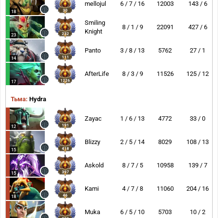
mellojul
6 / 7 / 16
12003
143 / 6
30
18
Smiling
8 / 1 / 9
22091
427 / 6
Knight
232
23
Panto
3 / 8 / 13
5762
27 / 1
111
14
AfterLife
8 / 3 / 9
11526
125 / 12
1226
17
Тьма:
Hydra
Zayac
1 / 6 / 13
4772
33 / 0
191
12
Blizzy
2 / 5 / 14
8029
108 / 13
418
15
Askold
8 / 7 / 5
10958
139 / 7
397
15
Kami
4 / 7 / 8
11060
204 / 16
46
18
Muka
6 / 5 / 10
5703
10 / 2