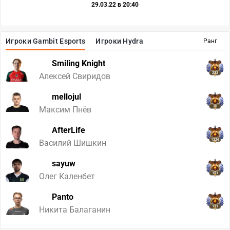
29.03.22 в 20:40
Игроки Gambit Esports
Игроки Hydra
Ранг
Smiling Knight
232
Алексей Свиридов
mellojul
30
Максим Пнёв
AfterLife
1226
Василий Шишкин
sayuw
151
Олег Каленбет
Panto
111
Никита Балаганин