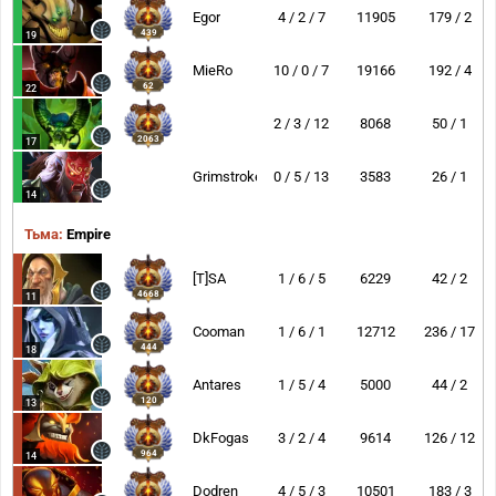
Egor
4 / 2 / 7
11905
179 / 2
439
19
MieRo
10 / 0 / 7
19166
192 / 4
62
22
2 / 3 / 12
8068
50 / 1
2063
17
Grimstroke
0 / 5 / 13
3583
26 / 1
14
Тьма:
Empire
[T]SA
1 / 6 / 5
6229
42 / 2
4668
11
Cooman
1 / 6 / 1
12712
236 / 17
444
18
Antares
1 / 5 / 4
5000
44 / 2
120
13
DkFogas
3 / 2 / 4
9614
126 / 12
964
14
Dodren
4 / 5 / 3
10501
183 / 3