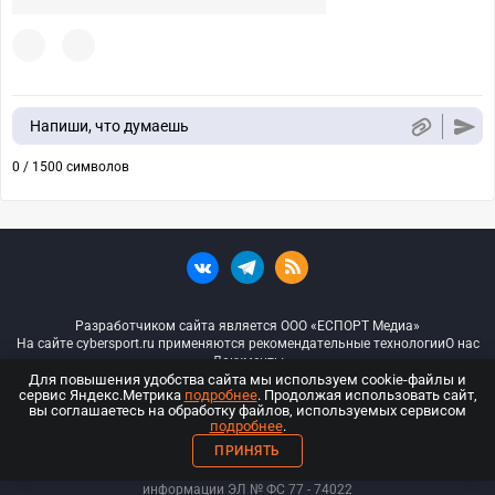
Напиши, что думаешь
0 / 1500 символов
Разработчиком сайта является ООО «ЕСПОРТ Медиа»
На сайте cybersport.ru применяются рекомендательные технологии
О нас
Документы
Для повышения удобства сайта мы используем cookie-файлы и
сервис Яндекс.Метрика
подробнее
. Продолжая использовать сайт,
© ООО «Киберспорт.ру» — Все права защищены
вы соглашаетесь на обработку файлов, используемых сервисом
подробнее
.
18+
ПРИНЯТЬ
ООО «Киберспорт.ру». Свидетельство о регистрации средств массовой
информации ЭЛ № ФС 77 - 74
022