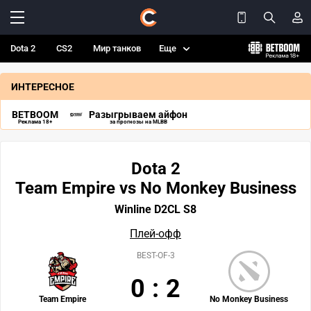
Dota 2
CS2
Мир танков
Еще
ИНТЕРЕСНОЕ
BETBOOM
Разыгрываем айфон
Реклама 18+
за прогнозы на MLBB
Dota 2
Team Empire vs No Monkey Business
Winline D2СL S8
Плей-офф
BEST-OF-3
0
:
2
Team Empire
No Monkey Business