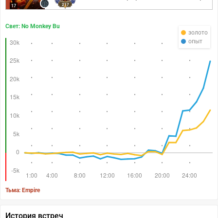
217
17
Свет: No Monkey Bu
золото
опыт
Тьма: Empire
История встреч