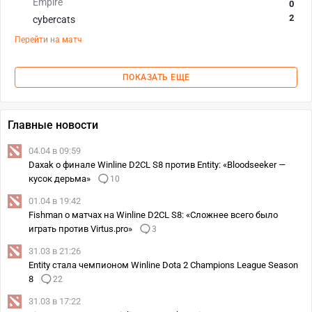
Empire
0
2
cybercats
Перейти на матч
ПОКАЗАТЬ ЕЩЕ
Главные новости
04.04 в 09:59
Daxak о финале Winline D2CL S8 против Entity: «Bloodseeker —
кусок дерьма»
10
01.04 в 19:42
Fishman о матчах на Winline D2CL S8: «Сложнее всего было
играть против Virtus.pro‎»
3
31.03 в 21:26
Entity стала чемпионом Winline Dota 2 Champions League Season
8
22
31.03 в 17:22