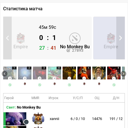
Статистика матча
45м 59с
0
:
1
Empire
No Monkey Bu
Empire
27
:
41
27893
1
2
3
4
5
6
7
8
Герой
MMR
Игрок
У/С/П
ОЦ
Д/Н
Свет:
No Monkey Bu
xannii
6 / 0 / 10
14476
191 / 12
348
20