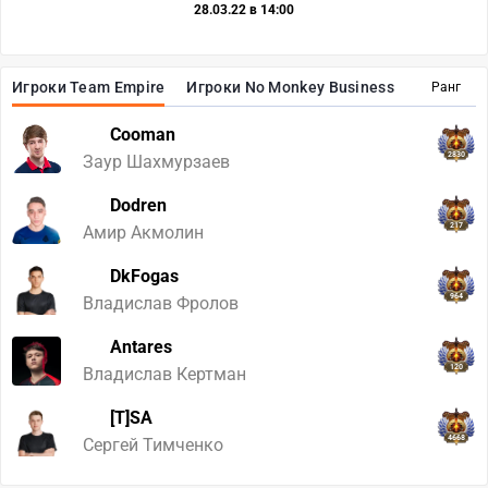
28.03.22 в 14:00
Игроки Team Empire
Игроки No Monkey Business
Ранг
Cooman
2830
Заур Шахмурзаев
Dodren
217
Амир Акмолин
DkFogas
964
Владислав Фролов
Antares
120
Владислав Кертман
[T]SA
4668
Сергей Тимченко