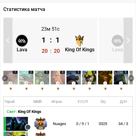
Статистика матча
23м 51с
1
:
1
Lava
King Of Kings
Lava
20
:
20
1
2
3
4
5
6
7
8
Герой
MMR
Игрок
У/С/П
ОЦ
Д/Н
Свет:
King Of Kings
Nuages
0 / 9 / 1
3325
34 / 3
698
10