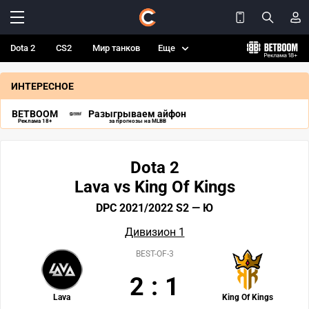
Dota 2
CS2
Мир танков
Еще
ИНТЕРЕСНОЕ
BETBOOM
Разыгрываем айфон
Реклама 18+
за прогнозы на MLBB
Dota 2
Lava vs King Of Kings
DPC 2021/2022 S2 — Ю
Дивизион 1
BEST-OF-3
2
:
1
Lava
King Of Kings