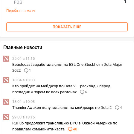
1
FOG
Перейти на матч
ПОКАЗАТЬ ЕЩЕ
Главные новости
25.04 в 11:15
Beastcoast заработала слот на ESL One Stockholm Dota Major
2022
1
18.04 в 13:33
Кто пройдет на мейджор по Dota 2 — расклады перед
последним туром во всех регионах
6
18.04 в 10:03
Thunder Awaken получила слот на мейджоре по Dota 2
4
29.03 в 18:15
RuHub продолжит трансляцию DPC в Южной Америке по
правилам комьюнити-каста
40