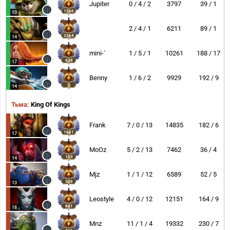
Jupiter
0 / 4 / 2
3797
39 / 1
1266
10
2 / 4 / 1
6211
89 / 1
2264
14
mini-`
1 / 5 / 1
10261
188 / 17
638
17
Benny
1 / 6 / 2
9929
192 / 9
5
14
Тьма:
King Of Kings
Frank
7 / 0 / 13
14835
182 / 6
1681
17
MoOz
5 / 2 / 13
7462
36 / 4
159
14
Mjz
1 / 1 / 12
6589
52 / 5
306
13
Leostyle
4 / 0 / 12
12151
164 / 9
841
18
Mnz
11 / 1 / 4
19332
230 / 7