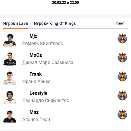
20.03.22 в 22:00
Игроки Lava
Игроки King Of Kings
Ранг
Mjz
306
Ромель Квинтерос
MoOz
159
Джоэл Мори Озамбела
Frank
1681
Франк Ариес
Leostyle
841
Леонардо Сифуэнтос
Mnz
1067
Алонсо Леон