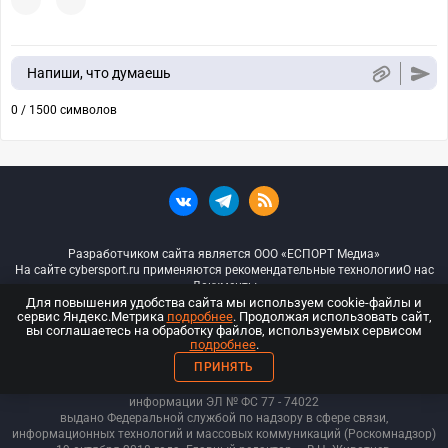
Напиши, что думаешь
0 / 1500 символов
Разработчиком сайта является ООО «ЕСПОРТ Медиа»
На сайте cybersport.ru применяются рекомендательные технологии
О нас
Документы
Для повышения удобства сайта мы используем cookie-файлы и
сервис Яндекс.Метрика
подробнее
. Продолжая использовать сайт,
© ООО «Киберспорт.ру» — Все права защищены
вы соглашаетесь на обработку файлов, используемых сервисом
подробнее
.
18+
ПРИНЯТЬ
ООО «Киберспорт.ру». Свидетельство о регистрации средств массовой
информации ЭЛ № ФС 77 - 74
022
выдано Федеральной службой по надзору в сфере связи,
информационных технологий и массовых коммуникаций (Роскомнадзор)