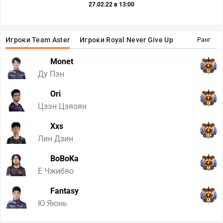
27.02.22 в 13:00
Игроки Team Aster
Игроки Royal Never Give Up
Ранг
Monet
52
Ду Пэн
Ori
58
Цзэн Цзяоян
Xxs
269
Лин Дзин
BoBoKa
44
Е Чжибяо
Fantasy
68
Ю Яюнь