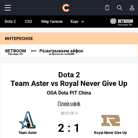
Dota 2
CS2
Мир танков
Еще
ИНТЕРЕСНОЕ
BETBOOM
Разыгрываем айфон
Реклама 18+
за прогнозы на MLBB
Dota 2
Team Aster vs Royal Never Give Up
OGA Dota PIT China
Плей-офф
BEST-OF-3
2
:
1
Team Aster
Royal Never Give Up