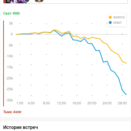
58
20
Свет: RNG
золото
опыт
Тьма: Aster
История встреч