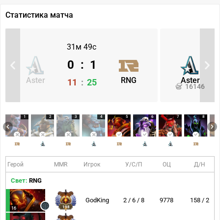
Статистика матча
31м 49с
0
:
1
Aster
RNG
Aster
11
:
25
16146
1
2
3
4
5
6
7
8
Герой
MMR
Игрок
У/С/П
ОЦ
Д/Н
Свет:
RNG
GodKing
2 / 6 / 8
9778
158 / 2
198
16