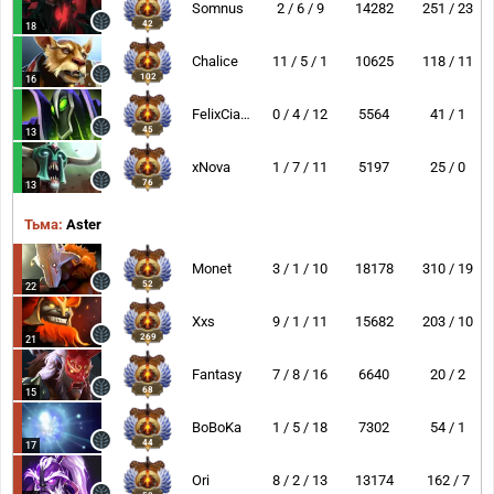
Somnus
2 / 6 / 9
14282
251 / 23
42
18
Chalice
11 / 5 / 1
10625
118 / 11
102
16
FelixCiaoBa
0 / 4 / 12
5564
41 / 1
45
13
xNova
1 / 7 / 11
5197
25 / 0
76
13
Тьма:
Aster
Monet
3 / 1 / 10
18178
310 / 19
52
22
Xxs
9 / 1 / 11
15682
203 / 10
269
21
Fantasy
7 / 8 / 16
6640
20 / 2
68
15
BoBoKa
1 / 5 / 18
7302
54 / 1
44
17
Ori
8 / 2 / 13
13174
162 / 7