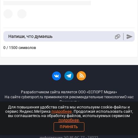
Напиши, что думаешь
0 / 1500 символов
Разработчиком сайта является ООО «ЕСПОРТ Медиа»
На сайте cybersport.ru применяются рекомендательные технологии
О нас
Документы
Для повышения удобства сайта мы используем cookie-файлы и
сервис Яндекс.Метрика
подробнее
. Продолжая использовать сайт,
© ООО «Киберспорт.ру» — Все права защищены
вы соглашаетесь на обработку файлов, используемых сервисом
подробнее
.
18+
ПРИНЯТЬ
ООО «Киберспорт.ру». Свидетельство о регистрации средств массовой
информации ЭЛ № ФС 77 - 74
022