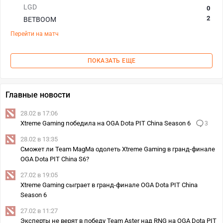
LGD
0
2
BETBOOM
Перейти на матч
ПОКАЗАТЬ ЕЩЕ
Главные новости
28.02 в 17:06
Xtreme Gaming победила на OGA Dota PIT China Season 6
3
28.02 в 13:35
Сможет ли Team MagMa одолеть Xtreme Gaming в гранд-финале
OGA Dota PIT China S6?
27.02 в 19:05
Xtreme Gaming сыграет в гранд-финале OGA Dota PIT China
Season 6
27.02 в 11:27
Эксперты не верят в победу Team Aster над RNG на OGA Dota PIT