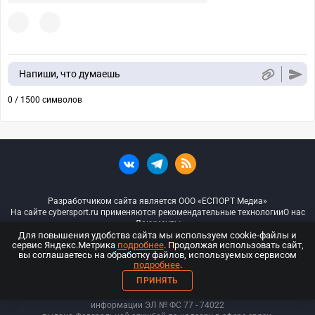
Напиши, что думаешь
0 / 1500 символов
Разработчиком сайта является ООО «ЕСПОРТ Медиа»
На сайте cybersport.ru применяются рекомендательные технологии
О нас
Документы
Для повышения удобства сайта мы используем cookie-файлы и
сервис Яндекс.Метрика
подробнее
. Продолжая использовать сайт,
© ООО «Киберспорт.ру» — Все права защищены
вы соглашаетесь на обработку файлов, используемых сервисом
подробнее
.
18+
ПРИНЯТЬ
ООО «Киберспорт.ру». Свидетельство о регистрации средств массовой
информации ЭЛ № ФС 77 - 74
022