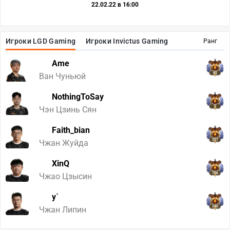
22.02.22 в 16:00
Игроки LGD Gaming
Игроки Invictus Gaming
Ранг
Ame
85
Ван Чуньюй
NothingToSay
5
Чэн Цзинь Сян
Faith_bian
357
Чжан Жуйда
XinQ
706
Чжао Цзысин
y`
240
Чжан Липин