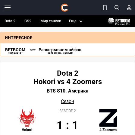
Dota 2
CS2
Мир танков
Еще
ИНТЕРЕСНОЕ
BETBOOM
Разыгрываем айфон
Реклама 18+
за прогнозы на MLBB
Dota 2
Hokori vs 4 Zoomers
BTS S10. Америка
Сезон
BEST-OF-2
1
:
1
Hokori
4 Zoomers