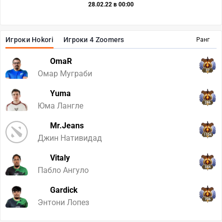
28.02.22 в 00:00
Игроки Hokori
Игроки 4 Zoomers
Ранг
OmaR
37
Омар Муграби
Yuma
286
Юма Лангле
Mr.Jeans
1104
Джин Нативидад
Vitaly
344
Пабло Ангуло
Gardick
706
Энтони Лопез