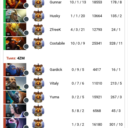
Gunnar
10 / 1 / 13
18553
178 / 8
611
21
Husky
1 / 1 / 20
13664
135 / 2
919
17
ZfreeK
4 / 3 / 21
12793
24 / 1
181
19
Costabile
10 / 0 / 9
25341
328 / 11
254
24
Тьма:
4ZM
Gardick
0 / 9 / 5
4417
16 / 1
706
11
Vitaly
0 / 7 / 6
11010
213 / 5
344
18
Yuma
3 / 2 / 5
15921
267 / 3
286
19
5 / 8 / 2
6568
45 / 3
61
13
1 / 3 / 2
16180
301 / 10