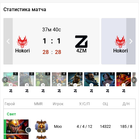
Статистика матча
37м 40с
1
:
1
Hokori
4ZM
Hokori
28
:
28
1
2
3
4
5
6
7
8
Герой
MMR
Игрок
У/С/П
ОЦ
Д/Н
Свет
Moo
4 / 4 / 12
14322
185 / 8
8
19