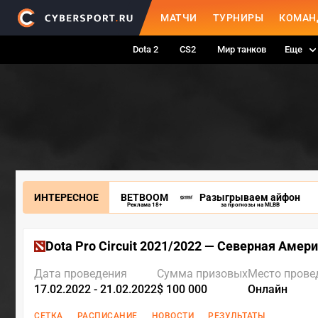
МАТЧИ
ТУРНИРЫ
КОМАН
Dota 2
CS2
Мир танков
Еще
ИНТЕРЕСНОЕ
BETBOOM
Разыгрываем айфон
Реклама 18+
за прогнозы на MLBB
Dota Pro Circuit 2021/2022 — Северная Амер
Дата проведения
Сумма призовых
Место прове
17.02.2022 - 21.02.2022
$ 100 000
Онлайн
СЕТКА
РАСПИСАНИЕ
НОВОСТИ
РЕЗУЛЬТАТЫ