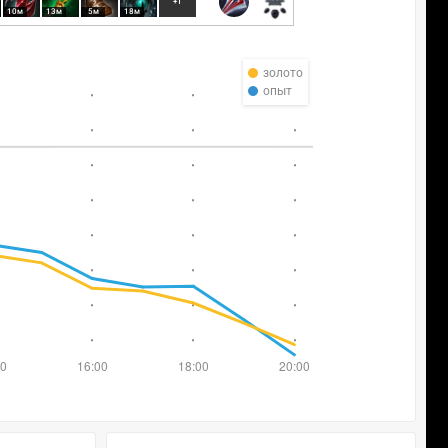
+1
10м
13м
5м
18м
золото
опыт