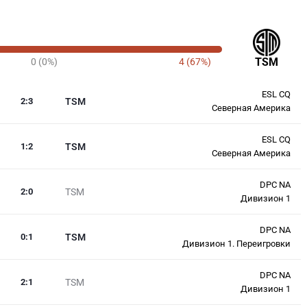
TSM
0 (0%)
4 (67%)
ESL CQ
2
:
3
TSM
Северная Америка
ESL CQ
1
:
2
TSM
Северная Америка
DPC NA
2
:
0
TSM
Дивизион 1
DPC NA
0
:
1
TSM
Дивизион 1. Переигровки
DPC NA
2
:
1
TSM
Дивизион 1