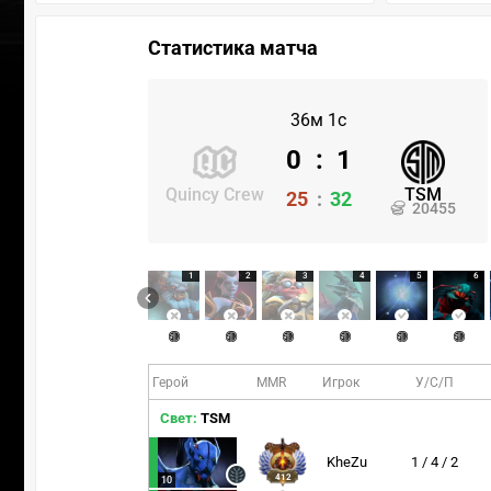
Статистика матча
36м 1с
0
:
1
Quincy Crew
TSM
25
:
32
20455
1
2
3
4
5
6
Герой
MMR
Игрок
У/С/П
Свет:
TSM
KheZu
1 / 4 / 2
412
10