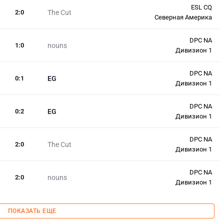
ESL CQ
2
:
0
The Cut
Северная Америка
DPC NA
1
:
0
nouns
Дивизион 1
DPC NA
0
:
1
EG
Дивизион 1
DPC NA
0
:
2
EG
Дивизион 1
DPC NA
2
:
0
The Cut
Дивизион 1
DPC NA
2
:
0
nouns
Дивизион 1
ПОКАЗАТЬ ЕЩЕ