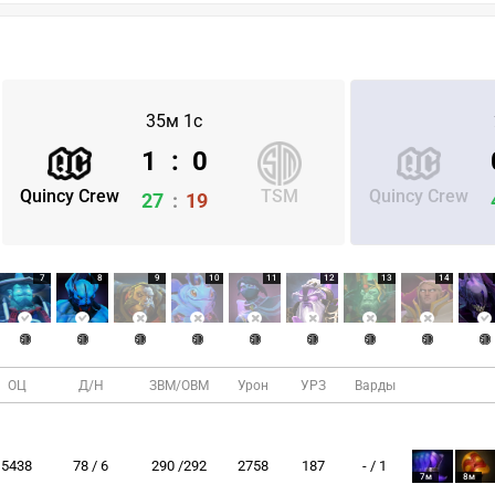
35м 1с
1
:
0
Quincy Crew
TSM
Quincy Crew
27
:
19
7
8
9
10
11
12
13
14
ОЦ
Д/Н
ЗВМ/ОВМ
Урон
УРЗ
Варды
5438
78 / 6
290 /292
2758
187
- / 1
7м
8м