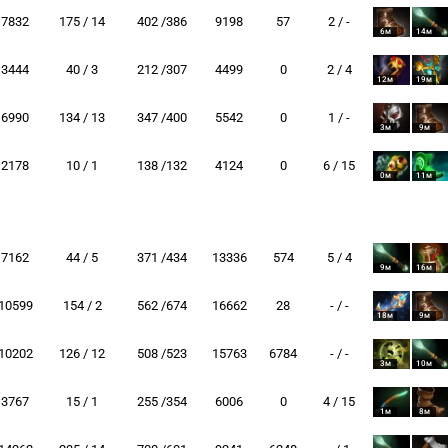
7832
175 / 14
402 /386
9198
57
2 / -
6м
14м
3444
40 / 3
212 /307
4499
0
2 / 4
12м
19м
6990
134 / 13
347 /400
5542
0
1 / -
3м
9м
2178
10 / 1
138 /132
4124
0
6 / 15
0м
11м
7162
44 / 5
371 /434
13336
574
5 / 4
9м
16м
10599
154 / 2
562 /674
16662
28
- / -
18м
9м
10202
126 / 12
508 /523
15763
6784
- / -
3м
10м
3767
15 / 1
255 /354
6006
0
4 / 15
1м
8м