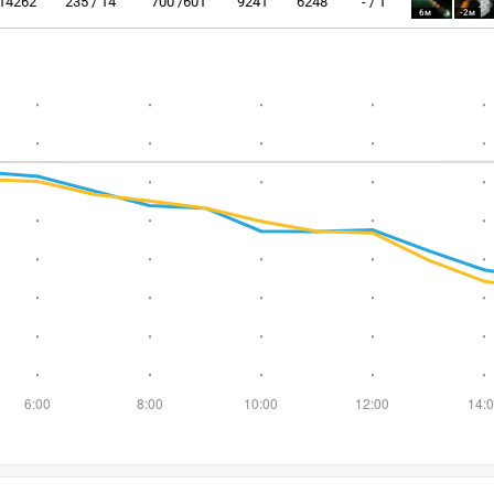
14262
235 / 14
700 /601
9241
6248
- / 1
6м
-2м