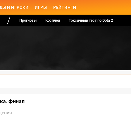
ДЫ И ИГРОКИ
ИГРЫ
РЕЙТИНГИ
Прогнозы
Косплей
Токсичный тест по Dota 2
ика. Финал
дения