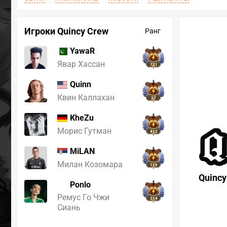
Игроки Quincy Crew
Ранг
YawaR
Явар Хассан
721
Quinn
Квин Каллахан
27
KheZu
Морис Гутман
412
MiLAN
Милан Козомара
119
Quincy
Ponlo
Ремус Го Чжи
214
Сиань