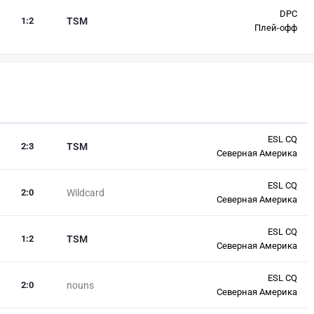
DPC
1
:
2
TSM
Плей-офф
ESL CQ
2
:
3
TSM
Северная Америка
ESL CQ
2
:
0
Wildcard
Северная Америка
ESL CQ
1
:
2
TSM
Северная Америка
ESL CQ
2
:
0
nouns
Северная Америка