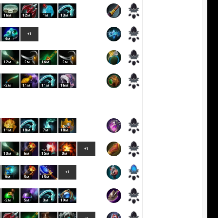
16м
12м
1м
13м
+1
4м
12м
-2м
16м
-2м
-2м
11м
11м
16м
11м
18м
7м
18м
+1
10м
6м
15м
0м
+1
8м
5м
15м
-2м
5м
3м
19м