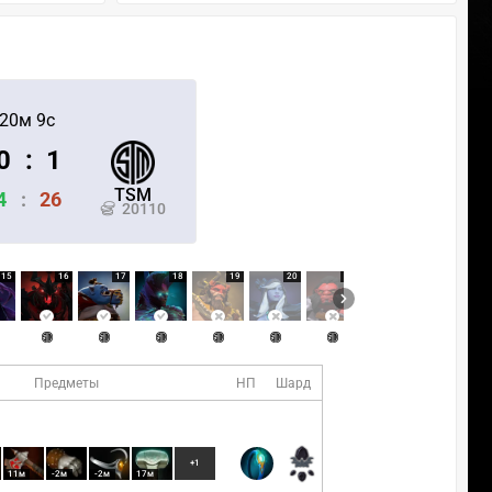
20м 9с
0
:
1
TSM
4
:
26
20110
15
16
17
18
19
20
21
22
23
Предметы
НП
Шард
+1
11м
-2м
-2м
17м