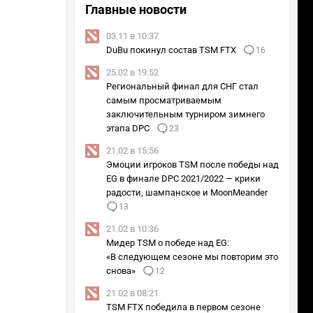
Главные новости
03.11 в 10:37
DuBu покинул состав TSM FTX
16
25.02 в 19:52
Региональный финал для СНГ стал
самым просматриваемым
заключительным турниром зимнего
этапа DPC
23
21.02 в 15:56
Эмоции игроков TSM после победы над
EG в финале DPC 2021/2022 — крики
радости, шампанское и MoonMeander
13
21.02 в 10:36
Мидер TSM о победе над EG:
«В следующем сезоне мы повторим это
снова»
12
21.02 в 08:21
TSM FTX победила в первом сезоне