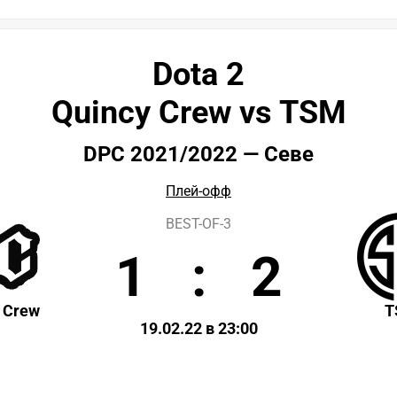
Dota 2
Quincy Crew vs TSM
DPC 2021/2022 — Севе
Плей-офф
BEST-OF-3
1
:
2
 Crew
T
19.02.22 в 23:00