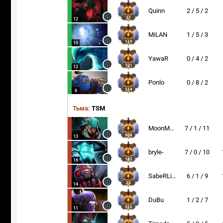
Quinn
2 / 5 / 2
27
12
MiLAN
1 / 5 / 3
119
10
YawaR
0 / 4 / 2
721
12
Ponlo
0 / 8 / 2
214
6
Тьма:
TSM
MoonMeander
7 / 1 / 11
908
13
bryle-
7 / 0 / 10
182
16
SabeRLight-
6 / 1 / 9
23
14
DuBu
1 / 2 / 7
312
11