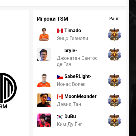
Игроки TSM
Ранг
Timado
Энцо Гианоли
163
bryle-
Джонатан Сантос
182
де Гия
SabeRLight-
Йонас Волек
23
MoonMeander
Дэвид Тан
SM
908
DuBu
Ким Ду Ёнг
312