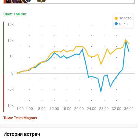
171
16
Свет: The Cut
золото
опыт
Тьма: Team Magnus
История встреч