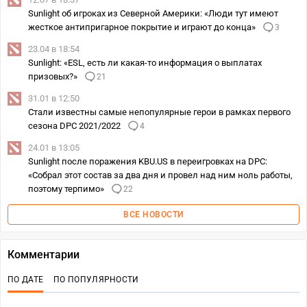
Sunlight об игроках из Северной Америки: «Люди тут имеют
жесткое антипригарное покрытие и играют до конца»
3
23.04 в 18:54
Sunlight: «ESL, есть ли какая-то информация о выплатах
призовых?»
21
31.01 в 12:50
Стали известны самые непопулярные герои в рамках первого
сезона DPC 2021/2022
4
24.01 в 13:05
Sunlight после поражения KBU.US в переигровках на DPC:
«Собрал этот состав за два дня и провел над ним ноль работы,
поэтому терпимо»
22
ВСЕ НОВОСТИ
Комментарии
ПО ДАТЕ
ПО ПОПУЛЯРНОСТИ