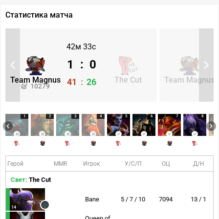
Статистика матча
42м 33с
1
:
0
Team Magnus
The Cut
Team Magnus
41
:
26
10279
1
2
3
4
5
6
7
8
Герой
MMR
Игрок
У/С/П
ОЦ
Д/Н
Свет:
The Cut
Bane
5 / 7 / 10
7094
13 / 1
14
Queen of