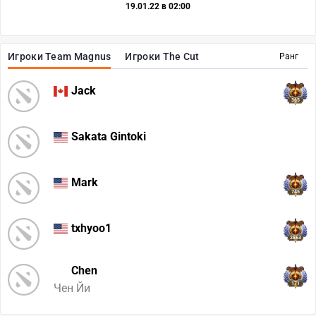
19.01.22 в 02:00
Игроки Team Magnus
Игроки The Cut
Ранг
Jack
365
Sakata Gintoki
Mark
745
txhyoo1
2863
Chen
171
Чен Йи