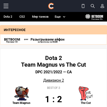
Dota 2
CS2
Мир танков
Еще
ИНТЕРЕСНОЕ
BETBOOM
Разыгрываем айфон
Реклама 18+
за прогнозы на MLBB
Dota 2
Team Magnus vs The Cut
DPC 2021/2022 — СА
Дивизион 2
BEST-OF-3
1
:
2
Team Magnus
The Cut