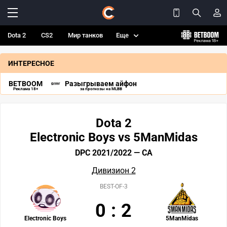
Dota 2
CS2
Мир танков
Еще
ИНТЕРЕСНОЕ
BETBOOM
Разыгрываем айфон
Реклама 18+
за прогнозы на MLBB
Dota 2
Electronic Boys vs 5ManMidas
DPC 2021/2022 — СА
Дивизион 2
BEST-OF-3
0
:
2
Electronic Boys
5ManMidas