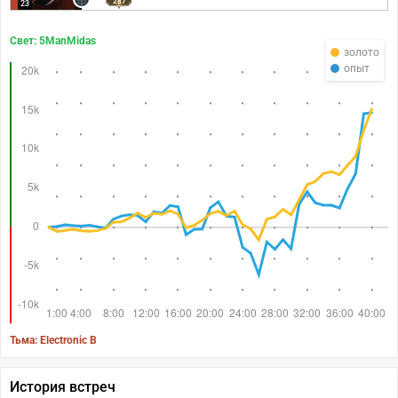
287
23
Свет: 5ManMidas
золото
опыт
Тьма: Electronic B
История встреч