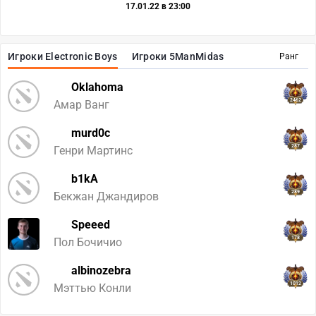
17.01.22 в 23:00
Игроки Electronic Boys
Игроки 5ManMidas
Ранг
Oklahoma
2462
Амар Ванг
murd0c
287
Генри Мартинс
b1kA
289
Бекжан Джандиров
Speeed
178
Пол Бочичио
albinozebra
1012
Мэттью Конли