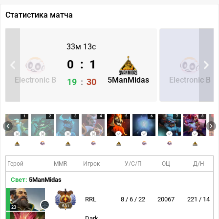
Статистика матча
33м 13с
0
:
1
Electronic B
5ManMidas
Electronic B
19
:
30
1
2
3
4
5
6
7
8
Герой
MMR
Игрок
У/С/П
ОЦ
Д/Н
Свет:
5ManMidas
RRL
8 / 6 / 22
20067
221 / 14
531
23
Dark