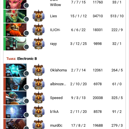
7 / 7 / 15
11760
33 / 1
Willow
21
Lies
15 / 1 / 12
34710
513 / 10
65
27
ILICH-
6 / 6 / 22
18331
222 / 9
65
24
rayy
3 / 12 / 25
9898
32 / 1
645
18
Тьма:
Electronic B
Oklahoma
2 / 7 / 14
12061
264 / 5
2462
20
albinozebra
2 / 10 / 20
6978
61 / 0
1012
19
Speeed
9 / 3 / 13
20038
325 / 5
178
23
b1kA
2 / 11 / 20
8578
91 / 2
289
19
murd0c
17 / 8 / 2
19688
279 / 3