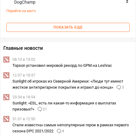
2
DogChamp
Перейти на матч
ПОКАЗАТЬ ЕЩЕ
Главные новости
08.10 в 13:02
Topson установил мировой рекорд по GPM на Leshraс
12.07 в 18:37
Sunlight об игроках из Северной Америки: «Люди тут имеют
жесткое антипригарное покрытие и играют до конца»
3
23.04 в 18:54
Sunlight: «ESL, есть ли какая-то информация о выплатах
призовых?»
21
31.01 в 12:50
Стали известны самые непопулярные герои в рамках первого
сезона DPC 2021/2022
4