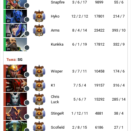
Snapfire
3 / 6 / 17
9899
55 / 6
21
Hyko
12 / 2 / 12
17801
214 / 7
979
22
Arms
8 / 4 / 14
23422
393 / 10
1054
24
Kunkka
6 / 1 / 19
17812
332 / 9
24
Тьма:
SG
Wisper
3 / 7 / 11
10458
174 / 6
11
19
K1
7 / 5 / 4
19157
316 / 4
126
22
Chris
5 / 6 / 7
15292
285 / 14
Luck
757
21
StingeR
1 / 12 / 11
4881
38 / 4
91
14
Scofield
2 / 8 / 15
6186
27 / 1