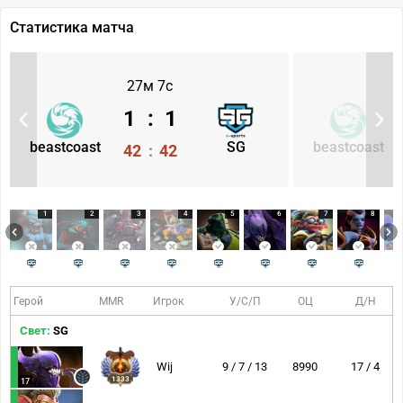
Статистика матча
27м 7с
1
:
1
beastcoast
SG
beastcoast
42
:
42
1
2
3
4
5
6
7
8
Герой
MMR
Игрок
У/С/П
ОЦ
Д/Н
Свет:
SG
Wij
9 / 7 / 13
8990
17 / 4
1333
17