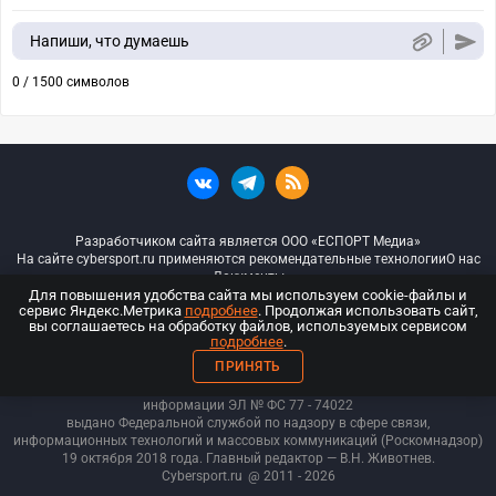
Напиши, что думаешь
0 / 1500 символов
Разработчиком сайта является ООО «ЕСПОРТ Медиа»
На сайте cybersport.ru применяются рекомендательные технологии
О нас
Документы
Для повышения удобства сайта мы используем cookie-файлы и
сервис Яндекс.Метрика
подробнее
. Продолжая использовать сайт,
© ООО «Киберспорт.ру» — Все права защищены
вы соглашаетесь на обработку файлов, используемых сервисом
подробнее
.
18+
ПРИНЯТЬ
ООО «Киберспорт.ру». Свидетельство о регистрации средств массовой
информации ЭЛ № ФС 77 - 74
022
выдано Федеральной службой по надзору в сфере связи,
информационных технологий и массовых коммуникаций (Роскомнадзор)
19 октября 2018 года. Главный редактор — В.Н. Животнев.
Cybersport.ru
@ 2011 - 2026