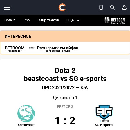
Dota 2
CS2
Мир танков
Еще
ИНТЕРЕСНОЕ
BETBOOM
Разыгрываем айфон
Реклама 18+
за прогнозы на MLBB
Dota 2
beastcoast vs SG e-sports
DPC 2021/2022 — ЮА
Дивизион 1
BEST-OF-3
1
:
2
beastcoast
SG e-sports