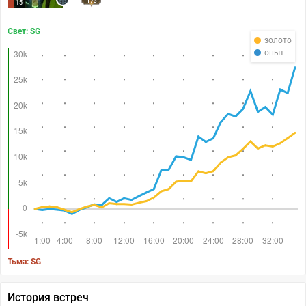
173
15
Свет: SG
золото
опыт
Тьма: SG
История встреч