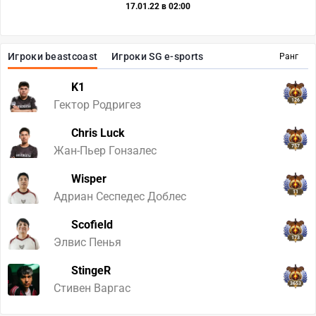
17.01.22 в 02:00
Игроки beastcoast
Игроки SG e-sports
Ранг
K1
126
Гектор Родригез
Chris Luck
757
Жан-Пьер Гонзалес
Wisper
11
Адриан Сеспедес Доблес
Scofield
173
Элвис Пенья
StingeR
3653
Стивен Варгас