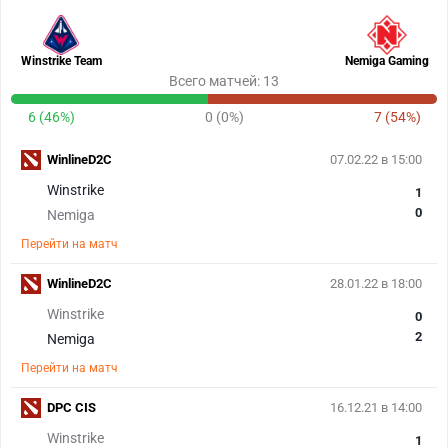
Winstrike Team
Nemiga Gaming
Всего матчей: 13
6 (46%)
0 (0%)
7 (54%)
WinlineD2C
07.02.22 в 15:00
Winstrike
1
0
Nemiga
Перейти на матч
WinlineD2C
28.01.22 в 18:00
Winstrike
0
2
Nemiga
Перейти на матч
DPC CIS
16.12.21 в 14:00
Winstrike
1