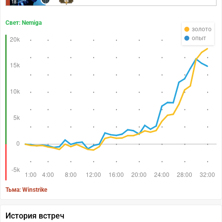
46
18
Свет: Nemiga
золото
опыт
Тьма: Winstrike
История встреч