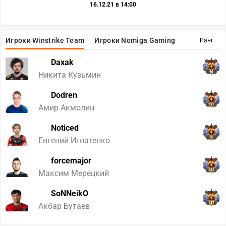
16.12.21 в 14:00
Игроки Winstrike Team
Игроки Nemiga Gaming
Ранг
Daxak
46
Никита Кузьмин
Dodren
217
Амир Акмолин
Noticed
39
Евгений Игнатенко
forcemajor
313
Максим Мерецкий
SoNNeikO
137
Акбар Бутаев