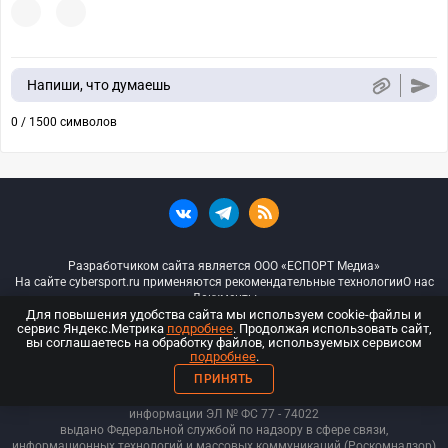
Напиши, что думаешь
0 / 1500 символов
Разработчиком сайта является ООО «ЕСПОРТ Медиа»
На сайте cybersport.ru применяются рекомендательные технологии
О нас
Документы
Для повышения удобства сайта мы используем cookie-файлы и
сервис Яндекс.Метрика
подробнее
. Продолжая использовать сайт,
© ООО «Киберспорт.ру» — Все права защищены
вы соглашаетесь на обработку файлов, используемых сервисом
подробнее
.
18+
ПРИНЯТЬ
ООО «Киберспорт.ру». Свидетельство о регистрации средств массовой
информации ЭЛ № ФС 77 - 74
022
выдано Федеральной службой по надзору в сфере связи,
информационных технологий и массовых коммуникаций (Роскомнадзор)