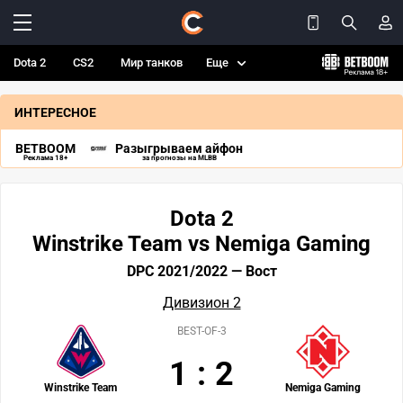
Dota 2
CS2
Мир танков
Еще
ИНТЕРЕСНОЕ
BETBOOM
Разыгрываем айфон
Реклама 18+
за прогнозы на MLBB
Dota 2
Winstrike Team vs Nemiga Gaming
DPC 2021/2022 — Вост
Дивизион 2
BEST-OF-3
1
:
2
Winstrike Team
Nemiga Gaming