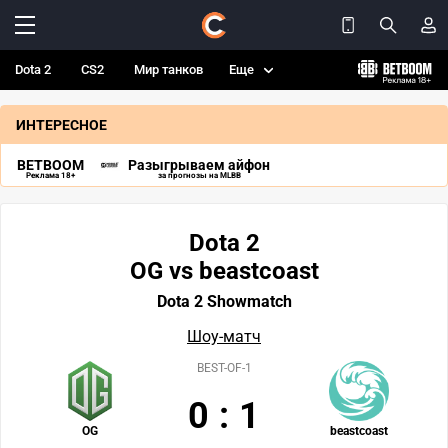
Dota 2
CS2
Мир танков
Еще
ИНТЕРЕСНОЕ
BETBOOM
Разыгрываем айфон
Реклама 18+
за прогнозы на MLBB
Dota 2
OG vs beastcoast
Dota 2 Showmatch
Шоу-матч
BEST-OF-1
0
:
1
OG
beastcoast