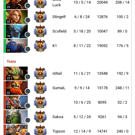
13 / 5 / 14
20044
208 / 14
Luck
757
25
StingeR
6 / 8 / 24
12876
100 / 2
91
22
Scofield
3 / 18 / 20
10047
89 / 0
173
18
K1
8 / 11 / 22
19052
176 / 5
126
25
Тьма
n0tail
11 / 6 / 21
13548
192 / 9
1339
22
SumaiL
9 / 9 / 14
15178
248 / 11
153
22
10 / 6 / 25
8095
32 / 2
1222
17
Saksa
5 / 12 / 24
9261
94 / 3
14
18
Topson
12 / 14 / 9
14741
240 / 0