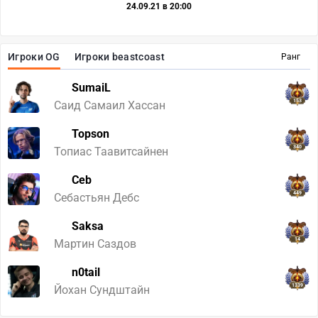
24.09.21 в 20:00
Игроки OG
Игроки beastcoast
Ранг
SumaiL
153
Саид Самаил Хассан
Topson
340
Топиас Таавитсайнен
Ceb
449
Себастьян Дебс
Saksa
14
Мартин Саздов
n0tail
1339
Йохан Сундштайн