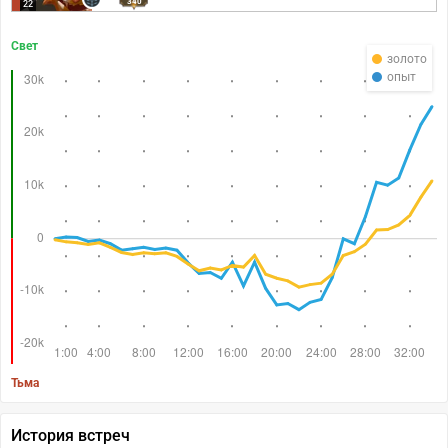
340
22
Свет
золото
опыт
Тьма
История встреч