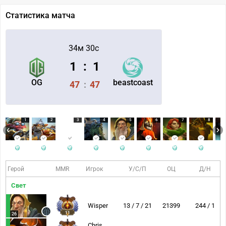
Статистика матча
34м 30с
1
:
1
OG
beastcoast
47
:
47
1
2
3
4
5
6
7
8
Герой
MMR
Игрок
У/С/П
ОЦ
Д/Н
Свет
Wisper
13 / 7 / 21
21399
244 / 1
11
26
Chris