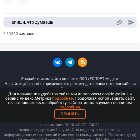
Напиши, что думаешь
0 / 1500 символов
Разработчиком сайта является ООО «ЕСПОРТ Медиа»
На сайте cybersport.ru применяются рекомендательные технологии
О нас
Документы
Для повышения удобства сайта мы используем cookie-файлы и
сервис Яндекс.Метрика
подробнее
. Продолжая использовать сайт,
© ООО «Киберспорт.ру» — Все права защищены
вы соглашаетесь на обработку файлов, используемых сервисом
подробнее
.
18+
ПРИНЯТЬ
ООО «Киберспорт.ру». Свидетельство о регистрации средств массовой
информации ЭЛ № ФС 77 - 74
022
выдано Федеральной службой по надзору в сфере связи,
информационных технологий и массовых коммуникаций (Роскомнадзор)