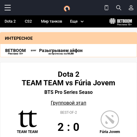
Dota 2
CS2
Мир танков
Еще
ИНТЕРЕСНОЕ
BETBOOM
Разыгрываем айфон
Реклама 18+
за прогнозы на MLBB
Dota 2
TEAM TEAM vs Fúria Jovem
BTS Pro Series Seaso
Групповой этап
BEST-OF-2
2
:
0
TEAM TEAM
Fúria Jovem