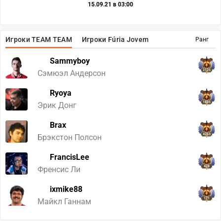
15.09.21 в 03:00
Игроки TEAM TEAM
Игроки Fúria Jovem
Ранг
Sammyboy
2125
Сэмюэл Андерсон
Ryoya
1885
Эрик Донг
Brax
4263
Брэкстон Полсон
FrancisLee
428
Френсис Ли
ixmike88
171
Майкл Ганнам