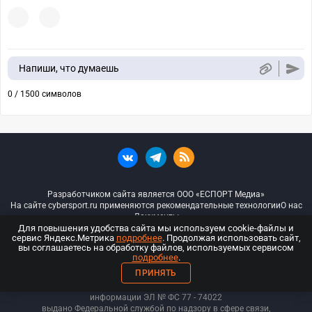
Напиши, что думаешь
0 / 1500 символов
Разработчиком сайта является ООО «ЕСПОРТ Медиа»
На сайте cybersport.ru применяются рекомендательные технологии
О нас
Документы
Для повышения удобства сайта мы используем cookie-файлы и
сервис Яндекс.Метрика
подробнее
. Продолжая использовать сайт,
© ООО «Киберспорт.ру» — Все права защищены
вы соглашаетесь на обработку файлов, используемых сервисом
подробнее
.
18+
ПРИНЯТЬ
ООО «Киберспорт.ру». Свидетельство о регистрации средств массовой
информации ЭЛ № ФС 77 - 74
022
выдано Федеральной службой по надзору в сфере связи,