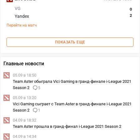
VG
0
2
Yandex
Перейти на матч
ПОКАЗАТЬ ЕЩЕ
Главные новости
05.09 в 18:50
Team Aster обыграла Vici Gaming в гранд-финале i-League 2021
Season 2
5
05.09 в 13:20
Vici Gaming сыграет с Team Aster в гранд-финале i-League 2021
Season 2
1
04.09 в 18:32
Team Aster прошла в гранд-финал i-League 2021 Season 2
04.09 в 14:34