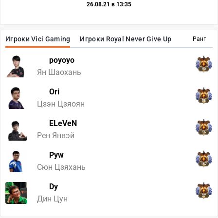
26.08.21 в 13:35
Игроки Vici Gaming
Игроки Royal Never Give Up
Ранг
poyoyo
90
Ян Шаохань
Ori
58
Цзэн Цзяоян
ELeVeN
16
Рен Янвэй
Pyw
167
Сюн Цзяхань
Dy
27
Дин Цун