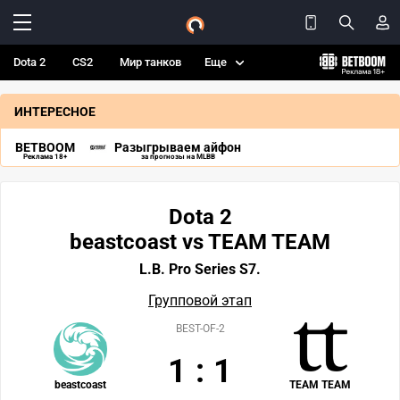
Dota 2
CS2
Мир танков
Еще
ИНТЕРЕСНОЕ
BETBOOM
Разыгрываем айфон
Реклама 18+
за прогнозы на MLBB
Dota 2
beastcoast vs TEAM TEAM
L.B. Pro Series S7.
Групповой этап
BEST-OF-2
1
:
1
beastcoast
TEAM TEAM