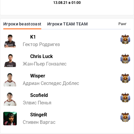
13.08.21 в 01:00
Игроки beastcoast
Игроки TEAM TEAM
Ранг
K1
78
Гектор Родригез
Chris Luck
1572
Жан-Пьер Гонзалес
Wisper
15
Адриан Сеспедес Доблес
Scofield
41
Элвис Пенья
StingeR
3653
Стивен Варгас