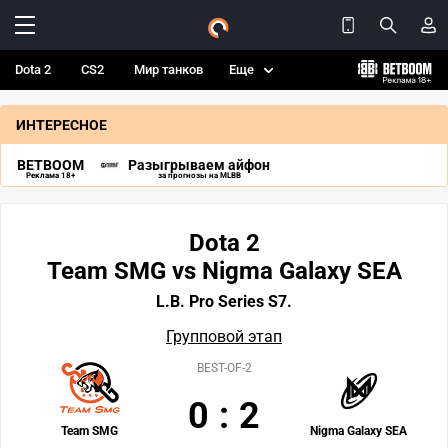
Dota 2
CS2
Мир танков
Еще
ИНТЕРЕСНОЕ
BETBOOM
Разыгрываем айфон
Реклама 18+
за прогнозы на MLBB
Dota 2
Team SMG vs Nigma Galaxy SEA
L.B. Pro Series S7.
Групповой этап
BEST-OF-2
0
:
2
Team SMG
Nigma Galaxy SEA