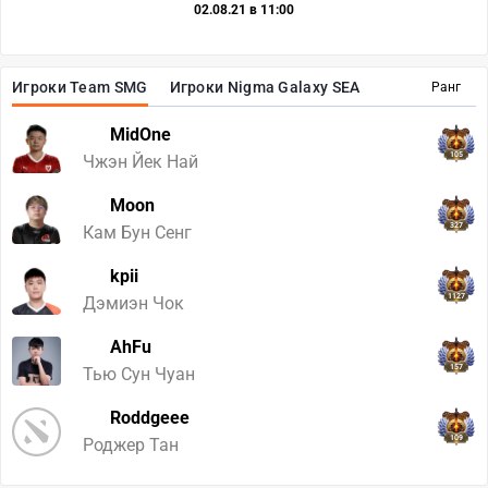
02.08.21 в 11:00
Игроки Team SMG
Игроки Nigma Galaxy SEA
Ранг
MidOne
105
Чжэн Йек Най
Moon
327
Кам Бун Сенг
kpii
1127
Дэмиэн Чок
AhFu
157
Тью Сун Чуан
Roddgeee
109
Роджер Тан