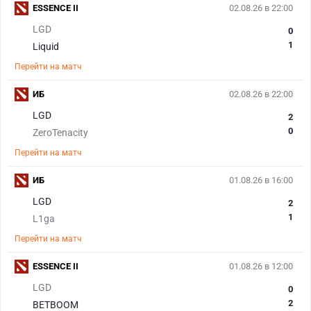
ESSENCE II
02.08.26 в 22:00
LGD
0
1
Liquid
Перейти на матч
ИБ
02.08.26 в 22:00
LGD
2
0
ZeroTenacity
Перейти на матч
ИБ
01.08.26 в 16:00
LGD
2
1
L1ga
Перейти на матч
ESSENCE II
01.08.26 в 12:00
LGD
0
2
BETBOOM