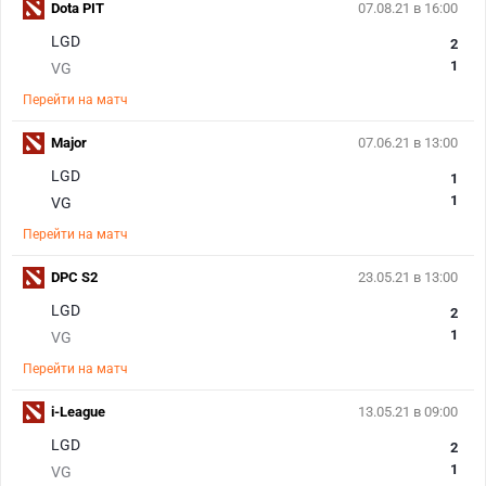
Dota PIT
07.08.21 в 16:00
LGD
2
1
VG
Перейти на матч
Major
07.06.21 в 13:00
LGD
1
1
VG
Перейти на матч
DPC S2
23.05.21 в 13:00
LGD
2
1
VG
Перейти на матч
i-League
13.05.21 в 09:00
LGD
2
1
VG