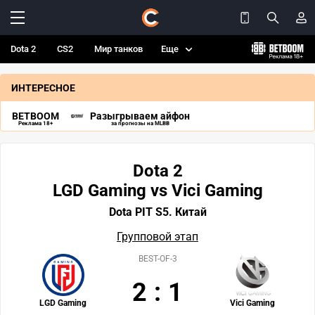
Dota 2
CS2
Мир танков
Еще
ИНТЕРЕСНОЕ
BETBOOM
Разыгрываем айфон
Реклама 18+
за прогнозы на MLBB
Dota 2
LGD Gaming vs Vici Gaming
Dota PIT S5. Китай
Групповой этап
BEST-OF-3
2
:
1
LGD Gaming
Vici Gaming