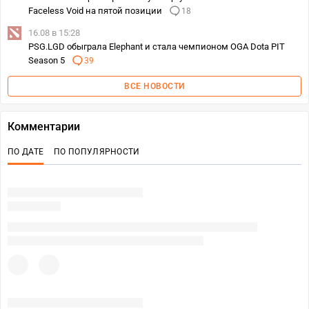
Faceless Void на пятой позиции
18
16.08 в 15:28
PSG.LGD обыграла Elephant и стала чемпионом OGA Dota PIT
Season 5
39
ВСЕ НОВОСТИ
Комментарии
ПО ДАТЕ
ПО ПОПУЛЯРНОСТИ