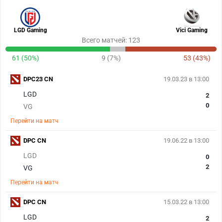
LGD Gaming
Vici Gaming
Всего матчей: 123
61 (50%)
9 (7%)
53 (43%)
DPC23 CN
19.03.23 в 13:00
LGD
2
0
VG
Перейти на матч
DPC CN
19.06.22 в 13:00
LGD
0
2
VG
Перейти на матч
DPC CN
15.03.22 в 13:00
LGD
2