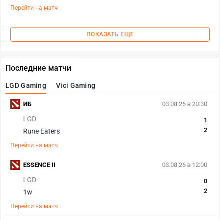
Перейти на матч
ПОКАЗАТЬ ЕЩЕ
Последние матчи
LGD Gaming
Vici Gaming
ИБ
03.08.26 в 20:30
LGD
1
2
Rune Eaters
Перейти на матч
ESSENCE II
03.08.26 в 12:00
LGD
0
2
1w
Перейти на матч