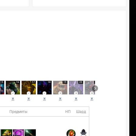
15
16
17
18
19
20
21
22
23
Предметы
НП
Шард