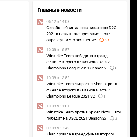
Главные новости
05.12 в 14:03
GeneRaL обвинил организаторов D2CL
2021 в невыплате призовых — они
опровергли это заявление
89
10.08 в 18:57
Winstrike Team победила в гранд-
финале второго дивизиона Dota 2
Champions League 2021 Season 2
6
10.08 в 13:52
Winstrike Team сыграет с Khan в гранд-
финале второго дивизиона Dota 2
Champions League 2021 S2
1
10.08 в 11:01
Winstrike Team против Spider Pigzs — кто
победит на D2CL 2021 Season 2?
3
09.08 в 17:49
Khan прошла в гранд-финал второго