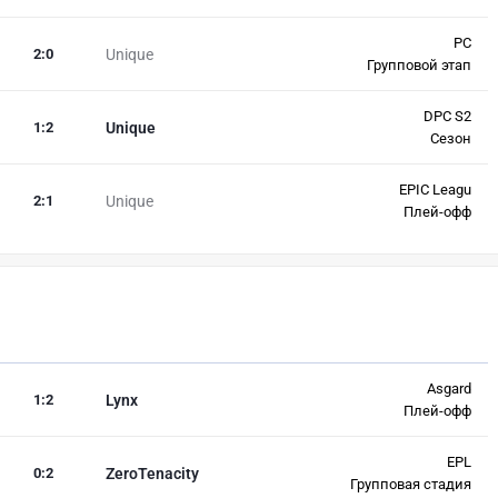
PC
2
:
0
Unique
Групповой этап
DPC S2
1
:
2
Unique
Сезон
EPIC Leagu
2
:
1
Unique
Плей-офф
Asgard
1
:
2
Lynx
Плей-офф
EPL
0
:
2
ZeroTenacity
Групповая стадия