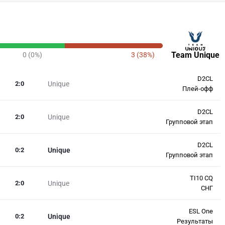
Team Unique
0 (0%)
3 (38%)
D2CL
2
:
0
Unique
Плей-офф
D2CL
2
:
0
Unique
Групповой этап
D2CL
0
:
2
Unique
Групповой этап
TI10 CQ
2
:
0
Unique
СНГ
ESL One
0
:
2
Unique
Результаты