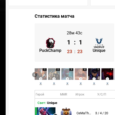
Статистика матча
28м 43с
1
:
1
PuckChamp
Unique
23
:
23
1
2
3
4
5
6
Герой
MMR
Игрок
У/С/П
Свет:
Unique
CeMaTheSlayeR
3 / 4 / 20