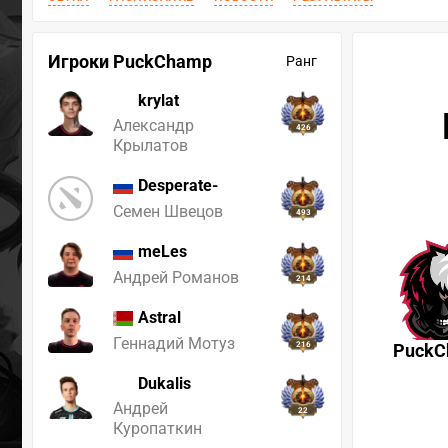
Игроки PuckChamp
Ранг
krylat
Александр
426
Крылатов
Desperate-
Семен Швецов
493
meLes
Андрей Романов
214
Astral
Геннадий Мотуз
216
Puck
Dukalis
Андрей
22
Куропаткин