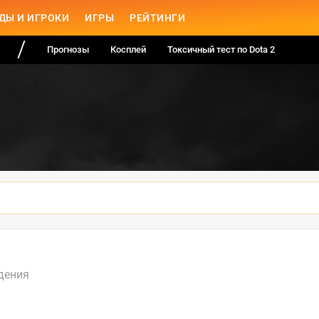
ДЫ И ИГРОКИ
ИГРЫ
РЕЙТИНГИ
Прогнозы
Косплей
Токсичный тест по Dota 2
дения