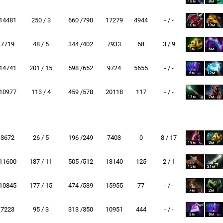
18м
8м
14481
250 / 3
660 /790
17279
4944
- / -
10м
19м
7719
48 / 5
344 /402
7933
68
3 / 9
2м
6м
14741
201 / 15
598 /652
9724
5655
- / -
6м
12м
10977
113 / 4
459 /578
20118
117
- / -
13м
7м
3672
26 / 5
196 /249
7403
0
8 / 17
19м
0м
11600
187 / 11
505 /512
13140
125
2 / 1
15м
21м
10845
177 / 15
474 /539
15955
77
- / -
7м
2м
7223
95 / 3
313 /350
10951
444
- / -
3м
8м