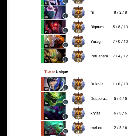
206
13
fn
8 / 2 / 8
171
20
Bignum
5 / 5 / 13
298
14
Yuragi
7 / 0 / 10
78
18
Petushara
7 / 4 / 12
1221
17
Тьма:
Unique
Dukalis
1 / 8 / 10
22
10
Desperate-
5 / 6 / 5
493
16
krylat
6 / 3 / 6
426
16
meLes
2 / 8 / 6
214
13