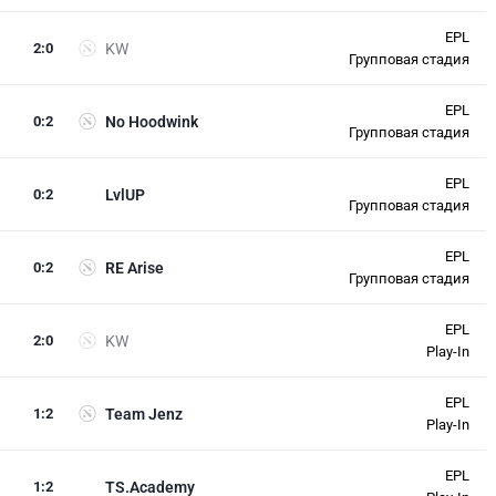
EPL
2
:
0
KW
Групповая стадия
EPL
0
:
2
No Hoodwink
Групповая стадия
EPL
0
:
2
LvlUP
Групповая стадия
EPL
0
:
2
RE Arise
Групповая стадия
EPL
2
:
0
KW
Play-In
EPL
1
:
2
Team Jenz
Play-In
EPL
1
:
2
TS.Academy