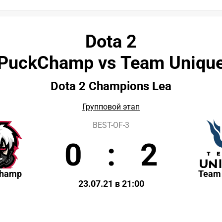
Dota 2
PuckChamp vs Team Uniqu
Dota 2 Champions Lea
Групповой этап
BEST-OF-3
0
:
2
Champ
Team
23.07.21 в 21:00