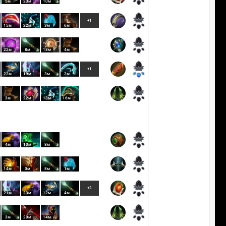
5м
23м
10м
+1
15м
22м
3м
6м
22м
8м
18м
4м
+1
22м
19м
3м
2м
3м
22м
13м
16м
4м
10м
8м
14м
0м
8м
1м
+2
21м
23м
12м
4м
3м
20м
14м