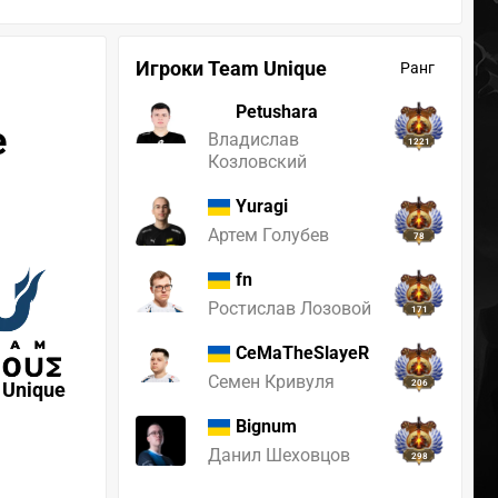
Игроки Team Unique
Ранг
Petushara
e
Владислав
1221
Козловский
Yuragi
Артем Голубев
78
fn
Ростислав Лозовой
171
CeMaTheSlayeR
Семен Кривуля
 Unique
206
Bignum
Данил Шеховцов
298