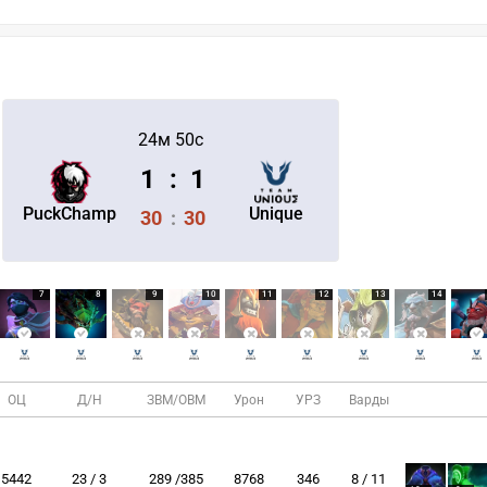
24м 50с
1
:
1
PuckChamp
Unique
30
:
30
7
8
9
10
11
12
13
14
ОЦ
Д/Н
ЗВМ/ОВМ
Урон
УРЗ
Варды
5442
23 / 3
289 /385
8768
346
8 / 11