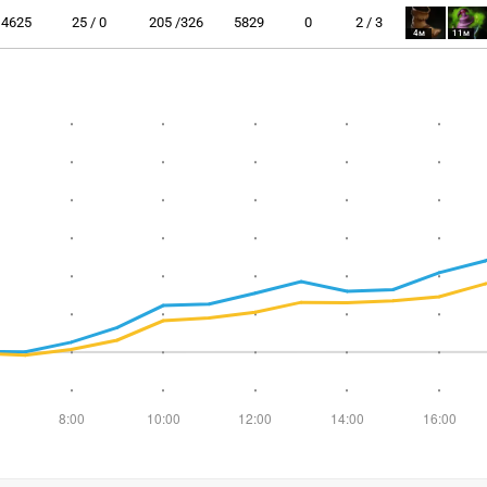
4625
25 / 0
205 /326
5829
0
2 / 3
4м
11м