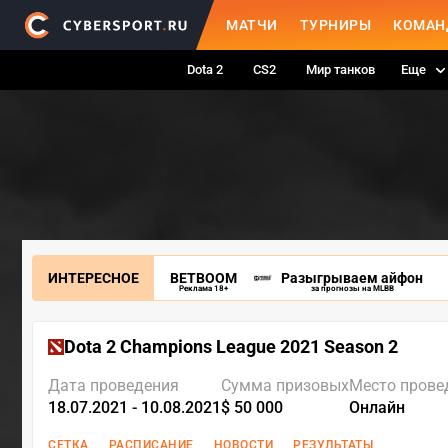
МАТЧИ
ТУРНИРЫ
КОМАН
Dota 2
CS2
Мир танков
Еще
ИНТЕРЕСНОЕ
BETBOOM
Разыгрываем айфон
Реклама 18+
за прогнозы на MLBB
Dota 2 Champions League 2021 Season 2
Дата проведения
Сумма призовых
Место прове
18.07.2021 - 10.08.2021
$ 50 000
Онлайн
СЕТКА
РАСПИСАНИЕ
НОВОСТИ
РЕЗУЛЬТАТЫ