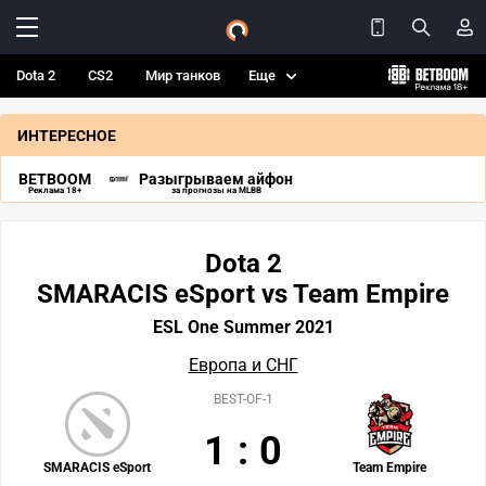
Dota 2
CS2
Мир танков
Еще
ИНТЕРЕСНОЕ
BETBOOM
Разыгрываем айфон
Реклама 18+
за прогнозы на MLBB
Dota 2
SMARACIS eSport vs Team Empire
ESL One Summer 2021
Европа и СНГ
BEST-OF-1
1
:
0
SMARACIS eSport
Team Empire