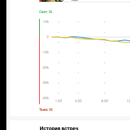
Свет: IG
Тьма: IG
История встреч