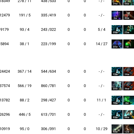
18349
278 / 11
438 /533
0
0
- / -
29м
44м
12479
191 / 5
335 /419
0
0
- / -
6м
40м
9179
93 / 4
243 /322
0
0
5 / 4
29м
23м
5894
38 / 1
223 /199
0
0
14 / 27
30м
1м
24424
367 / 14
544 /634
0
0
- / -
13м
34м
37574
566 / 19
860 /781
0
0
- / -
20м
36м
13782
88 / 2
298 /427
0
0
11 / 1
18м
4м
26296
446 / 5
613 /701
0
0
- / -
33м
38м
10919
95 / 0
306 /391
0
0
10 / 29
40м
12м