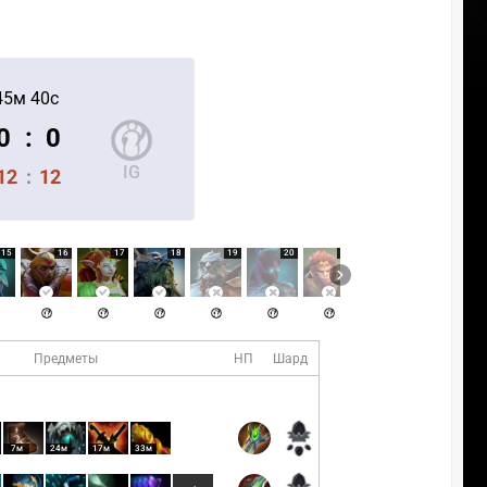
45м 40с
0
:
0
IG
12
:
12
15
16
17
18
19
20
21
22
23
Предметы
НП
Шард
7м
24м
17м
33м