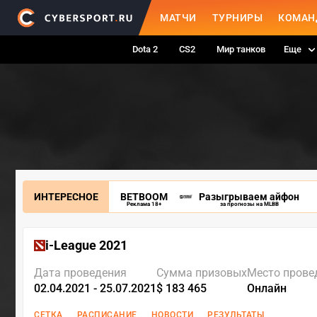
МАТЧИ
ТУРНИРЫ
КОМАН
Dota 2
CS2
Мир танков
Еще
ИНТЕРЕСНОЕ
BETBOOM
Разыгрываем айфон
Реклама 18+
за прогнозы на MLBB
i-League 2021
Дата проведения
Сумма призовых
Место прове
02.04.2021 - 25.07.2021
$ 183 465
Онлайн
СЕТКА
РАСПИСАНИЕ
НОВОСТИ
РЕЗУЛЬТАТЫ