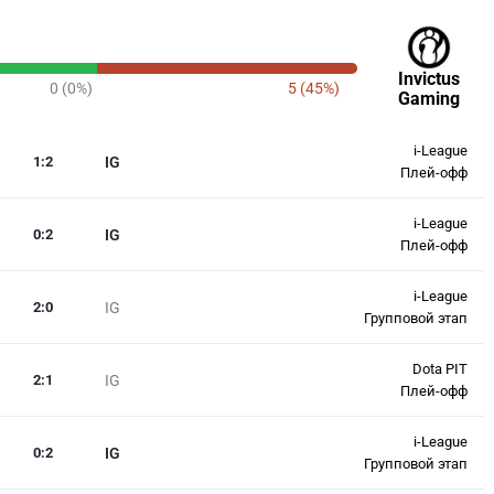
Invictus
0 (0%)
5 (45%)
Gaming
i-League
1
:
2
IG
Плей-офф
i-League
0
:
2
IG
Плей-офф
i-League
2
:
0
IG
Групповой этап
Dota PIT
2
:
1
IG
Плей-офф
i-League
0
:
2
IG
Групповой этап