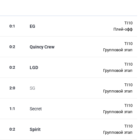
TI10
0
:
1
EG
Плей-офф
TI10
0
:
2
Quincy Crew
Групповой этап
TI10
0
:
2
LGD
Групповой этап
TI10
2
:
0
SG
Групповой этап
TI10
1
:
1
Secret
Групповой этап
TI10
0
:
2
Spirit
Групповой этап