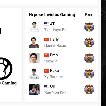
Игроки Invictus Gaming
Ранг
JT-
g
Тиа Чжун Вэн
20
flyfly
Цзинь Чжии
124
Emo
Чжоу И
7
Kaka
Ху Лянчжи
228
us Gaming
Oli
Чан Чон Кин
65