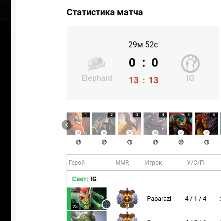
Статистика матча
29м 52с
0
:
0
Elephant
IG
13
:
13
1
2
3
4
5
6
Герой
MMR
Игрок
У/С/П
Свет:
IG
Paparazi
4 / 1 / 4
11
25