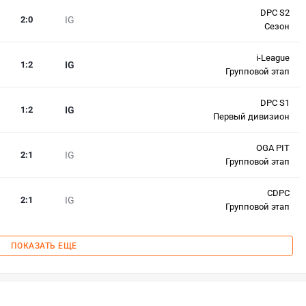
DPC S2
2
:
0
IG
Сезон
i-League
1
:
2
IG
Групповой этап
DPC S1
1
:
2
IG
Первый дивизион
OGA PIT
2
:
1
IG
Групповой этап
CDPC
2
:
1
IG
Групповой этап
ПОКАЗАТЬ ЕЩЕ