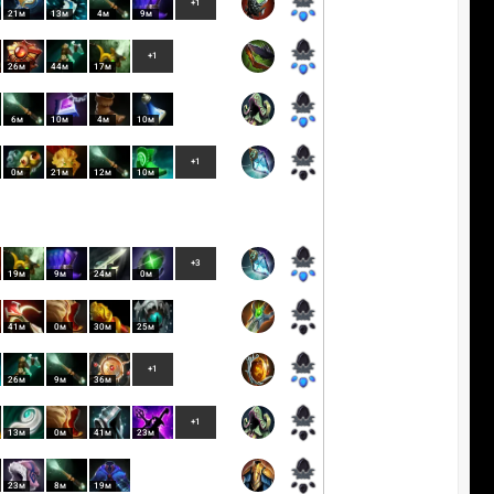
+1
21м
13м
4м
9м
+1
26м
44м
17м
6м
10м
4м
10м
+1
0м
21м
12м
10м
+3
19м
9м
24м
0м
41м
0м
30м
25м
+1
26м
9м
36м
+1
13м
0м
41м
23м
23м
8м
19м