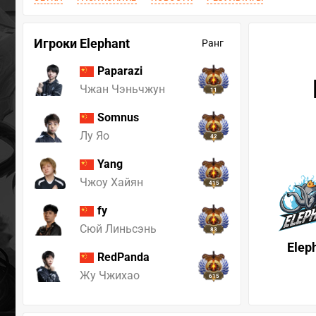
Игроки Elephant
Ранг
Paparazi
Чжан Чэньчжун
11
Somnus
Лу Яо
42
Yang
Чжоу Хайян
415
fy
Сюй Линьсэнь
83
Elep
RedPanda
Жу Чжихао
615