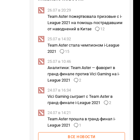
26.07 в 20:29
Team Aster пожертвовала призовые с i-
League 2021 на помощь пострадавшим
от наводнений в Китае
12
25.07 в 14:32
Team Aster стала чемпионом i-League
2021
15
25.07 в 10:46
Аналитики: Team Aster — фаворит в
гранд-финале против Vici Gaming на i-
League 2021
2
24.07 в 16:34
Vici Gaming сыграет с Team Aster в
гранд-финале i-League 2021
2
24.07 в 14:21
Team Aster прошла в гранд-финал i-
League 2021
1
ВСЕ НОВОСТИ