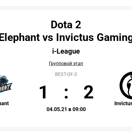
Dota 2
Elephant vs Invictus Gamin
i-League
Групповой этап
BEST-OF-3
1
:
2
hant
Invict
04.05.21 в 09:00