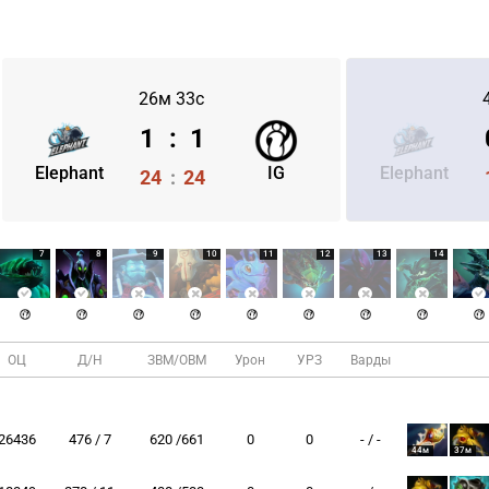
26м 33с
1
:
1
Elephant
IG
Elephant
24
:
24
7
8
9
10
11
12
13
14
ОЦ
Д/Н
ЗВМ/ОВМ
Урон
УРЗ
Варды
26436
476 / 7
620 /661
0
0
- / -
44м
37м