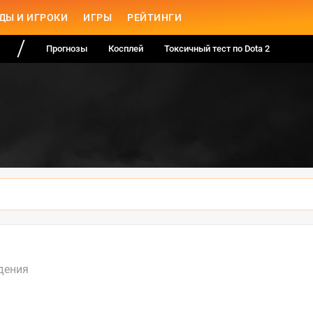
ДЫ И ИГРОКИ
ИГРЫ
РЕЙТИНГИ
Прогнозы
Косплей
Токсичный тест по Dota 2
дения