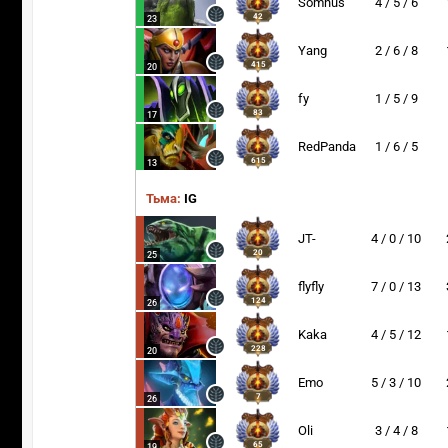
Somnus
4 / 5 / 6
42
23
Yang
2 / 6 / 8
415
20
fy
1 / 5 / 9
83
17
RedPanda
1 / 6 / 5
615
13
Тьма:
IG
JT-
4 / 0 / 10
20
25
flyfly
7 / 0 / 13
124
26
Kaka
4 / 5 / 12
228
20
Emo
5 / 3 / 10
7
26
Oli
3 / 4 / 8
65
19