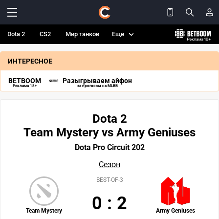
Dota 2
CS2
Мир танков
Еще
ИНТЕРЕСНОЕ
BETBOOM
Разыгрываем айфон
Реклама 18+
за прогнозы на MLBB
Dota 2
Team Mystery vs Army Geniuses
Dota Pro Circuit 202
Сезон
BEST-OF-3
0
:
2
Team Mystery
Army Geniuses