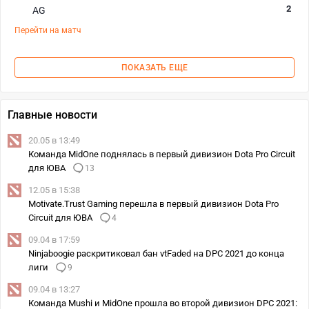
2
AG
Перейти на матч
ПОКАЗАТЬ ЕЩЕ
Главные новости
20.05 в 13:49
Команда MidOne поднялась в первый дивизион Dota Pro Circuit
для ЮВА
13
12.05 в 15:38
Motivate.Trust Gaming перешла в первый дивизион Dota Pro
Circuit для ЮВА
4
09.04 в 17:59
Ninjaboogie раскритиковал бан vtFaded на DPC 2021 до конца
лиги
9
09.04 в 13:27
Команда Mushi и MidOne прошла во второй дивизион DPC 2021: