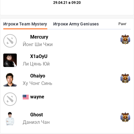
29.04.21 в 09:20
Игроки Team Mystery
Игроки Army Geniuses
Ранг
Mercury
514
Йонг Ши Чжи
X1aOyU
Ли Цянь Юй
Ohaiyo
71
Ху Чонг Синь
wayne
Ghost
8
Даниэл Чан