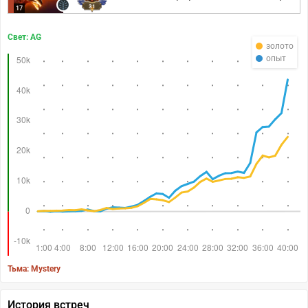
31
17
Свет: AG
золото
опыт
Тьма: Mystery
История встреч