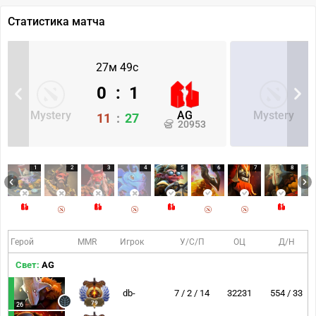
Статистика матча
27м 49с
0
:
1
Mystery
AG
Mystery
11
:
27
20953
1
2
3
4
5
6
7
8
Герой
MMR
Игрок
У/С/П
ОЦ
Д/Н
Свет:
AG
db-
7 / 2 / 14
32231
554 / 33
79
26