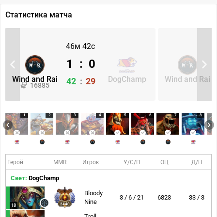
Статистика матча
46м 42с
1
:
0
Wind and Rai
DogChamp
Wind and Rai
42
:
29
16885
1
2
3
4
5
6
7
8
Герой
MMR
Игрок
У/С/П
ОЦ
Д/Н
Свет:
DogChamp
Bloody
3 / 6 / 21
6823
33 / 3
Nine
2440
18
Troll