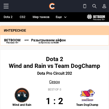
Dota 2
CS2
Мир танков
Еще
ИНТЕРЕСНОЕ
BETBOOM
Разыгрываем айфон
Реклама 18+
за прогнозы на MLBB
Dota 2
Wind and Rain vs Team DogChamp
Dota Pro Circuit 202
Сезон
BEST-OF-3
1
:
2
Wind and Rain
Team DogChamp