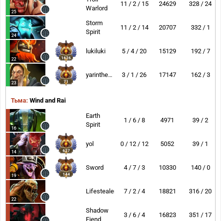
11 / 2 / 15
24629
328 / 24
Warlord
25
Storm
11 / 2 / 14
20707
332 / 1
Spirit
24
lukiluki
5 / 4 / 20
15129
192 / 7
1626
22
yarintheslayer
3 / 1 / 26
17147
162 / 3
71
23
Тьма:
Wind and Rai
Earth
1 / 6 / 8
4971
39 / 2
Spirit
16
yol
0 / 12 / 12
5052
39 / 1
627
14
Sword
4 / 7 / 3
10330
140 / 0
144
19
Lifestealer
7 / 2 / 4
18821
316 / 20
22
Shadow
3 / 6 / 4
16823
351 / 17
Fiend