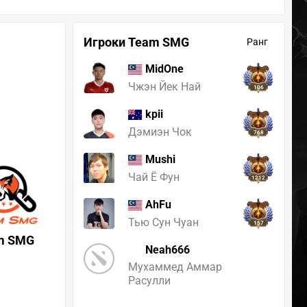
Игроки Team SMG
Ранг
MidOne
Чжэн Йек Най
106
kpii
Дэмиэн Чок
768
Mushi
Чай Ё Фун
1212
AhFu
Тью Сун Чуан
157
m SMG
Neah666
Мухаммед Аммар
Расулли