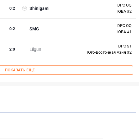
DPC OQ
0
:
2
Shinigami
ЮВА #2
DPC OQ
0
:
2
SMG
ЮВА #1
DPC S1
2
:
0
Lilgun
Юго-Восточная Азия #2
ПОКАЗАТЬ ЕЩЕ