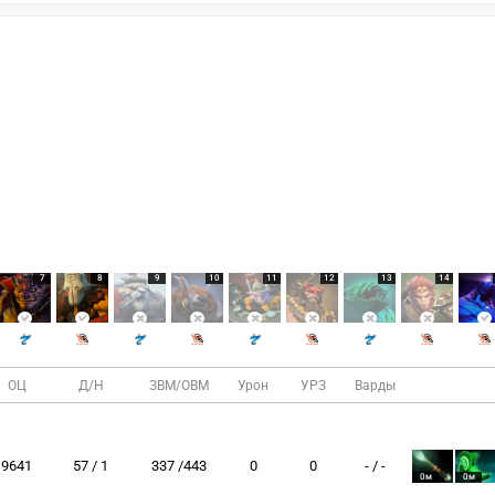
7
8
9
10
11
12
13
14
ОЦ
Д/Н
ЗВМ/ОВМ
Урон
УРЗ
Варды
9641
57 / 1
337 /443
0
0
- / -
0м
0м