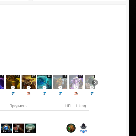
15
16
17
18
19
20
21
22
23
Предметы
НП
Шард
0м
0м
0м