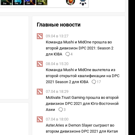
0м
0м
0м
0м
Главные новости
09.04 в 13:27
Команда Mushi и MidOne прошла во
второй дивизион DPC 2021: Season 2
для ЮВА
4
08.04 в 15:20
Команда Mushi и MidOne вылетела из
второй открытой квалификации на DPC
2021 Season 2 для ЮВА
17
07.04 в 18:29
Motivate.Trust Gaming прошла во второй
дивизион DPC 2021 для Юго-Восточной
Азии
3
07.04 в 18:00
Aster.Aries и Demon Slayer сыграют во
втором дивизионе DPC 2021 для Китая