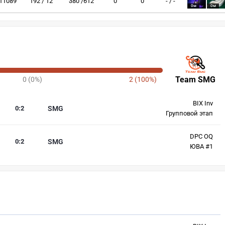
11089
192 / 12
380 /612
0
0
- / -
0м
0м
Team SMG
0 (0%)
2 (100%)
BIX Inv
0
:
2
SMG
Групповой этап
DPC OQ
0
:
2
SMG
ЮВА #1