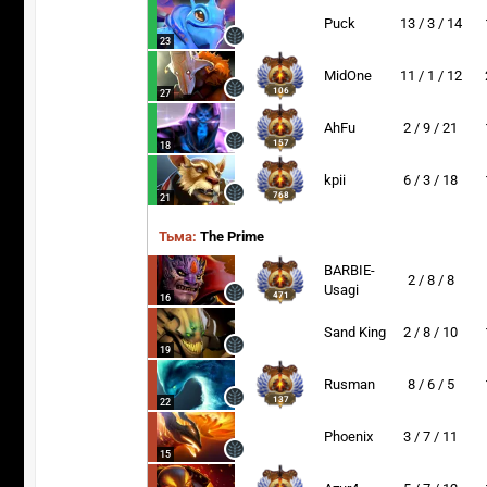
Puck
13 / 3 / 14
23
MidOne
11 / 1 / 12
106
27
AhFu
2 / 9 / 21
157
18
kpii
6 / 3 / 18
768
21
Тьма:
The Prime
BARBIE-
2 / 8 / 8
Usagi
471
16
Sand King
2 / 8 / 10
19
Rusman
8 / 6 / 5
137
22
Phoenix
3 / 7 / 11
15