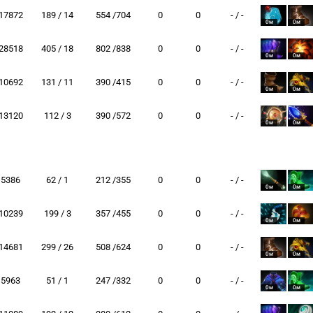
17872
189 / 14
554 /704
0
0
- / -
0м
0м
28518
405 / 18
802 /838
0
0
- / -
0м
0м
10692
131 / 11
390 /415
0
0
- / -
0м
0м
13120
112 / 3
390 /572
0
0
- / -
0м
0м
5386
62 / 1
212 /355
0
0
- / -
0м
0м
10239
199 / 3
357 /455
0
0
- / -
0м
0м
14681
299 / 26
508 /624
0
0
- / -
0м
0м
5963
51 / 1
247 /332
0
0
- / -
0м
0м