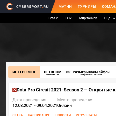
МАТЧИ
ТУРНИРЫ
КОМАН
Dota 2
CS2
Мир танков
Еще
ИНТЕРЕСНОЕ
BETBOOM
Разыгрываем айфон
Реклама 18+
за прогнозы на MLBB
Dota Pro Circuit 2021: Season 2 — Открытые
Дата проведения
Место проведения
12.03.2021 - 09.04.2021
Онлайн
СЕТКА
РАСПИСАНИЕ
НОВОСТИ
РЕЗУЛЬТАТЫ