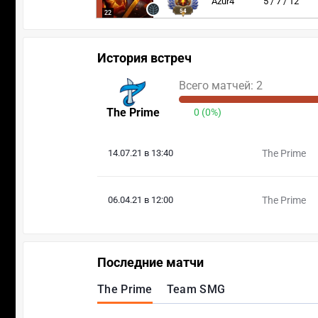
Azur4
5 / 7 / 12
54
22
История встреч
Всего матчей: 2
The Prime
0 (0%)
14.07.21 в 13:40
The Prime
06.04.21 в 12:00
The Prime
Последние матчи
The Prime
Team SMG