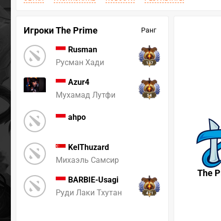
Игроки The Prime
Ранг
Rusman
Русман Хади
137
Azur4
Мухамад Лутфи
54
ahpo
KelThuzard
Михаэль Самсир
The P
BARBIE-Usagi
Руди Лаки Тхутан
471