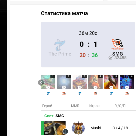
Статистика матча
36м 20с
0
:
1
The Prime
SMG
20
:
36
32485
1
2
3
4
5
6
Герой
MMR
Игрок
У/С/П
Свет:
SMG
Mushi
3 / 4 / 18
1212
18