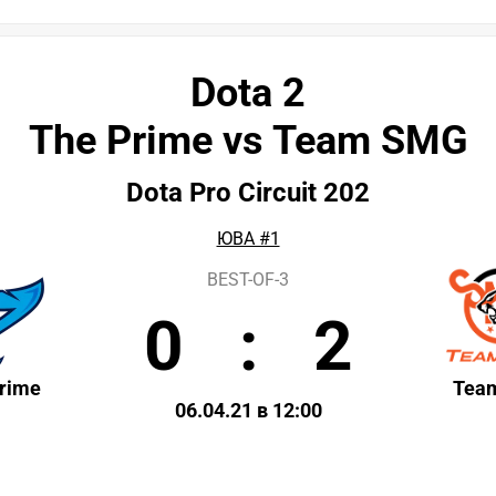
Dota 2
The Prime vs Team SMG
Dota Pro Circuit 202
ЮВА #1
BEST-OF-3
0
:
2
rime
Tea
06.04.21 в 12:00