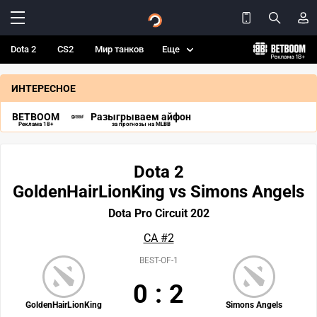
Dota 2
CS2
Мир танков
Еще
ИНТЕРЕСНОЕ
BETBOOM
Разыгрываем айфон
Реклама 18+
за прогнозы на MLBB
Dota 2
GoldenHairLionKing vs Simons Angels
Dota Pro Circuit 202
СА #2
BEST-OF-1
0
:
2
GoldenHairLionKing
Simons Angels