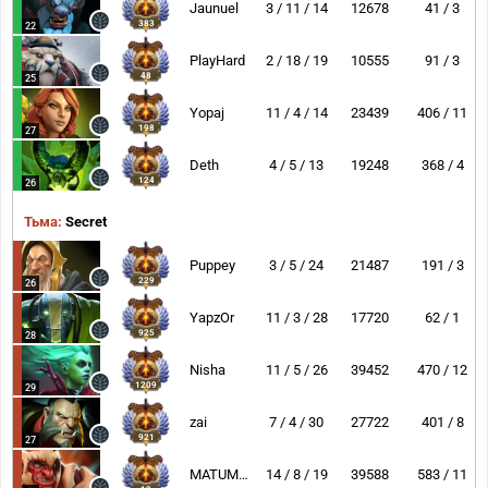
Jaunuel
3 / 11 / 14
12678
41 / 3
383
22
PlayHard
2 / 18 / 19
10555
91 / 3
48
25
Yopaj
11 / 4 / 14
23439
406 / 11
198
27
Deth
4 / 5 / 13
19248
368 / 4
124
26
Тьма:
Secret
Puppey
3 / 5 / 24
21487
191 / 3
229
26
YapzOr
11 / 3 / 28
17720
62 / 1
925
28
Nisha
11 / 5 / 26
39452
470 / 12
1209
29
zai
7 / 4 / 30
27722
401 / 8
921
27
MATUMBAMAN
14 / 8 / 19
39588
583 / 11