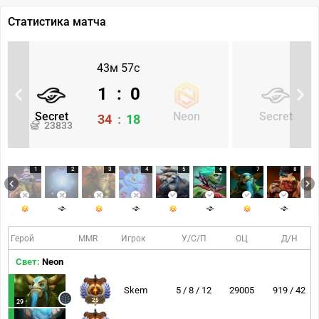
Статистика матча
43м 57с
1
:
0
Secret
Neon
Secret
34
:
18
23833
1
2
3
4
5
6
7
8
Герой
MMR
Игрок
У/С/П
ОЦ
Д/Н
Свет:
Neon
Skem
5 / 8 / 12
29005
919 / 42
25
29