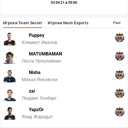
03.04.21 в 05:00
Игроки Team Secret
Игроки Neon Esports
Ранг
Puppey
229
Клемент Иванов
MATUMBAMAN
12
Лассе Урпалайнен
Nisha
1209
Михал Янковски
zai
921
Людвиг Уолберг
YapzOr
925
Язид Жарадат