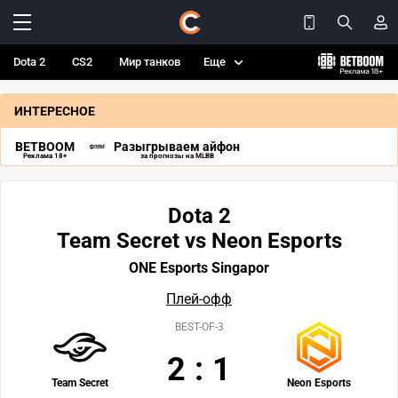
Dota 2
CS2
Мир танков
Еще
ИНТЕРЕСНОЕ
BETBOOM
Разыгрываем айфон
Реклама 18+
за прогнозы на MLBB
Dota 2
Team Secret vs Neon Esports
ONE Esports Singapor
Плей-офф
BEST-OF-3
2
:
1
Team Secret
Neon Esports