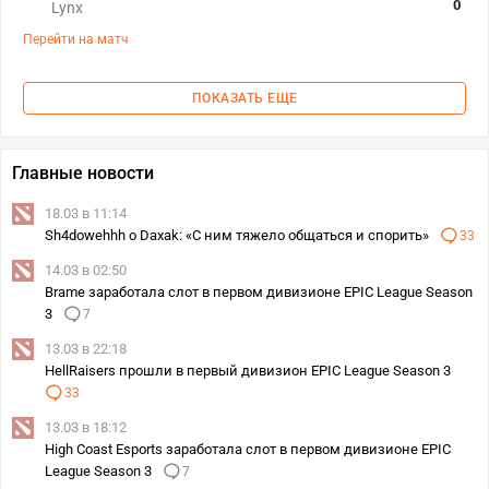
0
Lynx
Перейти на матч
ПОКАЗАТЬ ЕЩЕ
Главные новости
18.03 в 11:14
Sh4dowehhh о Daxak: «С ним тяжело общаться и спорить»
33
14.03 в 02:50
Brame заработала слот в первом дивизионе EPIC League Season
3
7
13.03 в 22:18
HellRaisers прошли в первый дивизион EPIC League Season 3
33
13.03 в 18:12
High Coast Esports заработала слот в первом дивизионе EPIC
League Season 3
7