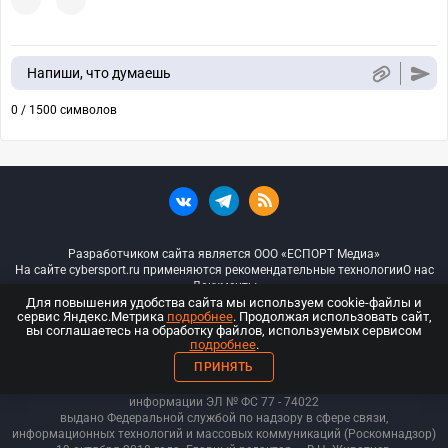
Напиши, что думаешь
0 / 1500 символов
Разработчиком сайта является ООО «ЕСПОРТ Медиа»
На сайте cybersport.ru применяются рекомендательные технологии
О нас
Документы
Для повышения удобства сайта мы используем cookie-файлы и
сервис Яндекс.Метрика
подробнее
. Продолжая использовать сайт,
© ООО «Киберспорт.ру» — Все права защищены
вы соглашаетесь на обработку файлов, используемых сервисом
подробнее
.
18+
ПРИНЯТЬ
ООО «Киберспорт.ру». Свидетельство о регистрации средств массовой
информации ЭЛ № ФС 77 - 74
022
выдано Федеральной службой по надзору в сфере связи,
информационных технологий и массовых коммуникаций (Роскомнадзор)