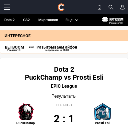
Dota 2
CS2
Мир танков
Еще
ИНТЕРЕСНОЕ
BETBOOM
Разыгрываем айфон
Реклама 18+
за прогнозы на MLBB
Dota 2
PuckChamp vs Prosti Esli
EPIC League
Результаты
BEST-OF-3
2
:
1
PuckChamp
Prosti Esli