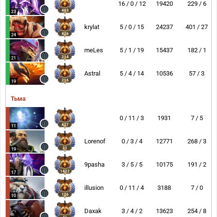
16 / 0 / 12
19420
229 / 6
493
23
krylat
5 / 0 / 15
24237
401 / 27
426
24
meLes
5 / 1 / 19
15437
182 / 1
214
21
Astral
5 / 4 / 14
10536
57 / 3
216
19
Тьма
0 / 11 / 3
1931
7 / 5
427
11
Lorenof
0 / 3 / 4
12771
268 / 3
21
19
9pasha
3 / 5 / 5
10175
191 / 2
1422
17
illusion
0 / 11 / 4
3188
7 / 0
126
10
Daxak
3 / 4 / 2
13623
254 / 8