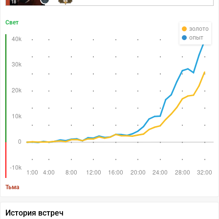
46
18
Свет
золото
опыт
Тьма
История встреч