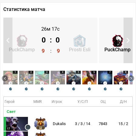
Статистика матча
26м 17с
0
:
0
PuckChamp
Prosti Esli
PuckChamp
9
:
9
1
2
3
4
5
6
7
8
Герой
MMR
Игрок
У/С/П
ОЦ
Д/Н
Свет
Dukalis
3 / 3 / 14
7843
15 / 2
22
17