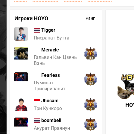
Игроки HOYO
Ранг
Tigger
Пиерапат Бутта
Meracle
Гальвин Кан Цзянь
188
Вэнь
Fearless
Пумипат
165
Трисирипанит
Jhocam
HO
Три Кункоро
48
boombell
Анурат Праянун
195