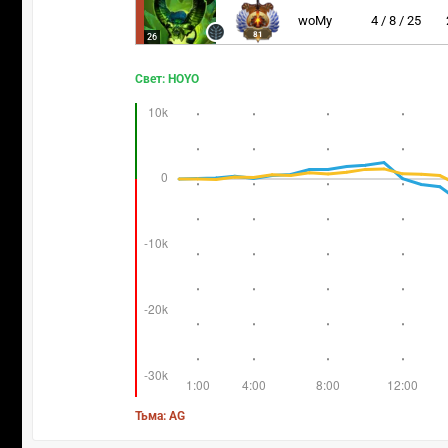
woMy
4 / 8 / 25
81
26
Свет: HOYO
Тьма: AG