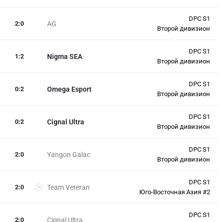
DPC S1
2
:
0
AG
Второй дивизион
DPC S1
1
:
2
Nigma SEA
Второй дивизион
DPC S1
0
:
2
Omega Esport
Второй дивизион
DPC S1
0
:
2
Cignal Ultra
Второй дивизион
DPC S1
2
:
0
Yangon Galac
Второй дивизион
DPC S1
2
:
0
Team Veteran
Юго-Восточная Азия #2
DPC S1
2
:
0
Cignal Ultra