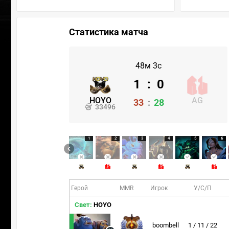
Статистика матча
48м 3с
1
:
0
HOYO
AG
33
:
28
33496
1
2
3
4
5
6
Герой
MMR
Игрок
У/С/П
Свет:
HOYO
boombell
1 / 11 / 22