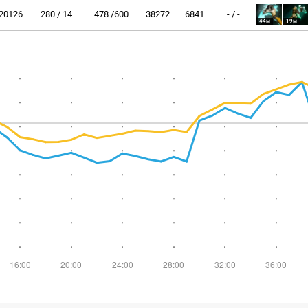
20126
280 / 14
478 /600
38272
6841
- / -
44м
19м