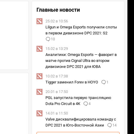
Главные новости
25.02 в 10:56
Lilgun и Omega Esports получили слоты
в первом дивизионе DPC 2021: S2
10
15.02 в 13:29
Аналитики: Omega Esports — фаворит в
матче против Cignal Ultra во втором
дивизионе DPC 2021 для ЮВА
10.02 в 17:38
Tigger заменил Forev в HOYO
1
20.01 в 17:50
PGL запустила первую трансляцию
Dota Pro Circuit в 4К
4
14.01 в 11:50
Valve дисквалифицировала команду с
DPC 2021 в Юго-Восточной Азии
14