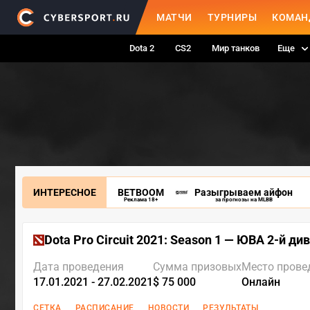
МАТЧИ
ТУРНИРЫ
КОМАН
Dota 2
CS2
Мир танков
Еще
ИНТЕРЕСНОЕ
BETBOOM
Разыгрываем айфон
Реклама 18+
за прогнозы на MLBB
Dota Pro Circuit 2021: Season 1 — ЮВА 2-й ди
Дата проведения
Сумма призовых
Место прове
17.01.2021 - 27.02.2021
$ 75 000
Онлайн
СЕТКА
РАСПИСАНИЕ
НОВОСТИ
РЕЗУЛЬТАТЫ