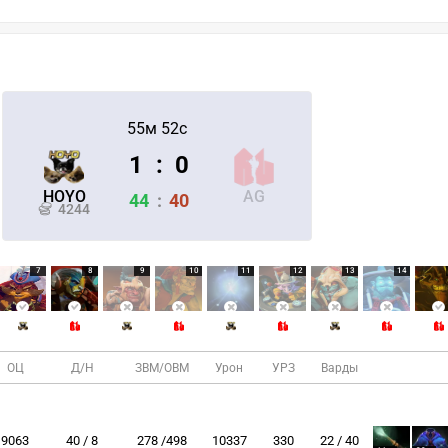
55м 52с
1
:
0
HOYO
AG
44
:
40
4244
7
8
9
10
11
12
13
14
ОЦ
Д/Н
ЗВМ/ОВМ
Урон
УРЗ
Варды
9063
40 / 8
278 /498
10337
330
22 / 40