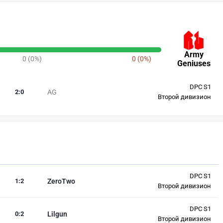
Army
0 (0%)
0 (0%)
Geniuses
DPC S1
2
:
0
AG
Второй дивизион
DPC S1
1
:
2
ZeroTwo
Второй дивизион
DPC S1
0
:
2
Lilgun
Второй дивизион