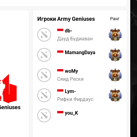
Игроки Army Geniuses
Ранг
db-
Дауд Будиаван
79
MamangDaya
35
woMy
Сяид Рески
81
Lym-
Рифки Фирдаус
76
Geniuses
you_K