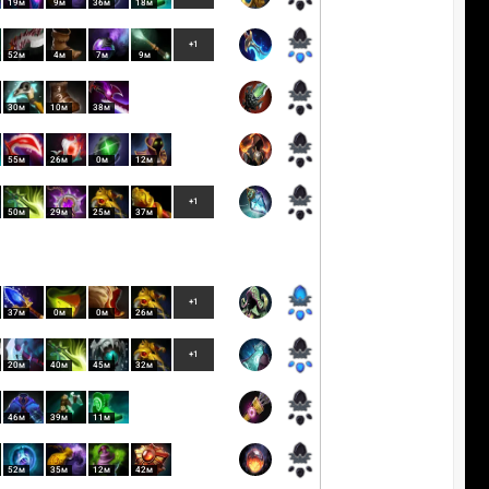
19м
9м
36м
18м
+1
52м
4м
7м
9м
30м
10м
38м
55м
26м
0м
12м
+1
50м
29м
25м
37м
+1
37м
0м
0м
26м
+1
20м
40м
45м
32м
46м
39м
11м
52м
35м
12м
42м