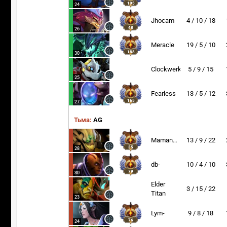
195
24
Jhocam
4 / 10 / 18
48
26
Meracle
19 / 5 / 10
188
30
Clockwerk
5 / 9 / 15
25
Fearless
13 / 5 / 12
165
27
Тьма:
AG
MamangDaya
13 / 9 / 22
35
28
db-
10 / 4 / 10
79
30
Elder
3 / 15 / 22
Titan
23
Lym-
9 / 8 / 18
76
24