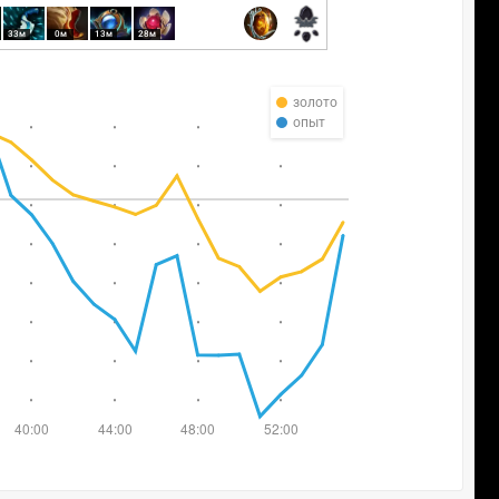
33м
0м
13м
28м
золото
опыт