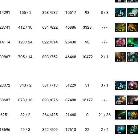
11м
30м
14291
155 / 2
368 /537
15517
93
3 / 3
22м
32м
28741
412 / 10
634 /822
46886
3328
- / -
46м
23м
14114
123 / 24
322 /514
25430
93
- / -
45м
7м
39867
705 / 14
893 /752
46468
10472
2 / 1
0м
33м
23072
343 / 2
581 /713
51229
51
3 / 1
14м
50м
38687
878 / 13
893 /876
37488
15177
- / -
52м
26м
6251
32 / 2
264 /425
21460
0
21 / 36
14м
0м
13696
49 / 3
322 /509
17613
22
2 / 4
16м
23м