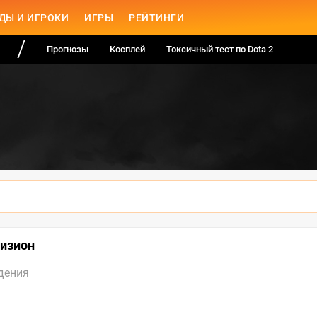
ДЫ И ИГРОКИ
ИГРЫ
РЕЙТИНГИ
Прогнозы
Косплей
Токсичный тест по Dota 2
визион
дения