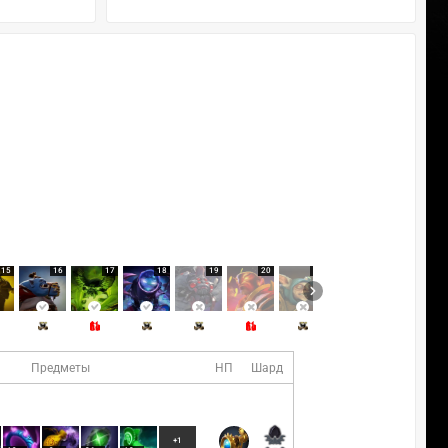
15
16
17
18
19
20
21
22
23
Предметы
НП
Шард
+1