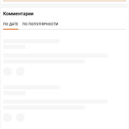
Комментарии
ПО ДАТЕ
ПО ПОПУЛЯРНОСТИ