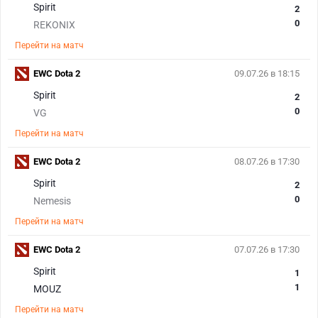
Spirit
2
0
REKONIX
Перейти на матч
EWC Dota 2
09.07.26 в 18:15
Spirit
2
0
VG
Перейти на матч
EWC Dota 2
08.07.26 в 17:30
Spirit
2
0
Nemesis
Перейти на матч
EWC Dota 2
07.07.26 в 17:30
Spirit
1
1
MOUZ
Перейти на матч