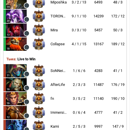
Miposhka
3 / 2 / 13
6493
48 / 3
104
14
TORONTOTOKYO
9 / 1 / 10
14239
172 / 12
90
20
Mira
3 / 3 / 10
5457
50 / 3
201
13
Collapse
4 / 1 / 15
13167
189 / 12
27
18
Тьма:
Live to Win
SoNNeikO
1 / 6 / 6
4283
41 / 1
65
11
AfterLife
2 / 3 / 3
11487
176 / 19
1226
16
fn
3 / 5 / 2
11140
190 / 10
171
16
Immersion
0 / 6 / 4
4777
41 / 2
133
12
Kami
2 / 5 / 3
9997
147 / 9