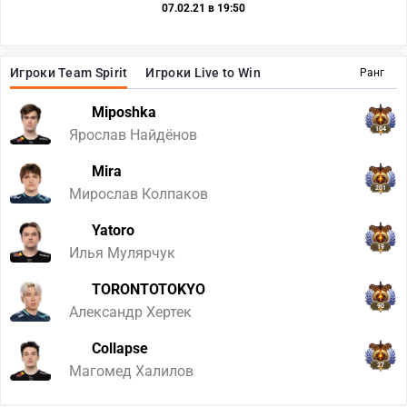
07.02.21 в 19:50
Игроки Team Spirit
Игроки Live to Win
Ранг
Miposhka
104
Ярослав Найдёнов
Mira
201
Мирослав Колпаков
Yatoro
19
Илья Мулярчук
TORONTOTOKYO
90
Александр Хертек
Collapse
27
Магомед Халилов