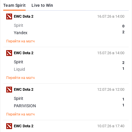
Team Spirit
Live to Win
EWC Dota 2
16.07.26 в 14:00
Spirit
0
2
Yandex
Перейти на матч
EWC Dota 2
15.07.26 в 14:00
Spirit
2
1
Liquid
Перейти на матч
EWC Dota 2
12.07.26 в 12:00
Spirit
1
1
PARIVISION
Перейти на матч
EWC Dota 2
10.07.26 в 17:40