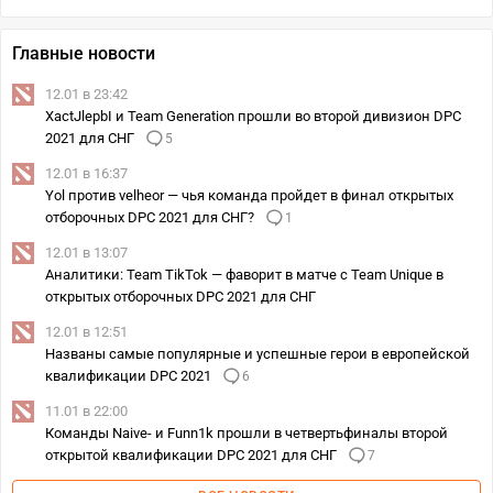
Главные новости
12.01 в 23:42
XactJlepbI и Team Generation прошли во второй дивизион DPC
2021 для СНГ
5
12.01 в 16:37
Yol против velheor — чья команда пройдет в финал открытых
отборочных DPC 2021 для СНГ?
1
12.01 в 13:07
Аналитики: Team TikTok — фаворит в матче с Team Unique в
открытых отборочных DPC 2021 для СНГ
12.01 в 12:51
Названы самые популярные и успешные герои в европейской
квалификации DPC 2021
6
11.01 в 22:00
Команды Naive- и Funn1k прошли в четвертьфиналы второй
открытой квалификации DPC 2021 для СНГ
7