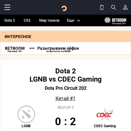
Dota 2
CS2
Мир танков
Еще
ИНТЕРЕСНОЕ
BETBOOM
Разыгрываем айфон
Реклама 18+
за прогнозы на MLBB
Dota 2
LGNB vs CDEC Gaming
Dota Pro Circuit 202
Китай #1
BEST-OF-3
0
:
2
LGNB
CDEC Gaming