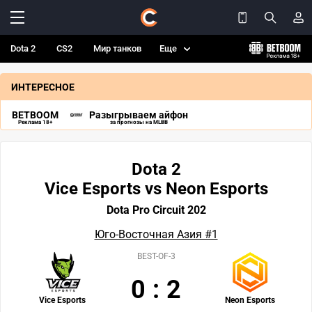
Dota 2
CS2
Мир танков
Еще
ИНТЕРЕСНОЕ
BETBOOM
Разыгрываем айфон
Реклама 18+
за прогнозы на MLBB
Dota 2
Vice Esports vs Neon Esports
Dota Pro Circuit 202
Юго-Восточная Азия #1
BEST-OF-3
0
:
2
Vice Esports
Neon Esports