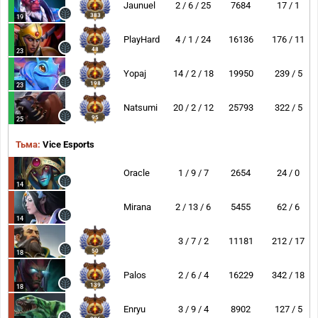
Jaunuel
2 / 6 / 25
7684
17 / 1
383
19
PlayHard
4 / 1 / 24
16136
176 / 11
48
23
Yopaj
14 / 2 / 18
19950
239 / 5
198
23
Natsumi
20 / 2 / 12
25793
322 / 5
95
25
Тьма:
Vice Esports
Oracle
1 / 9 / 7
2654
24 / 0
14
Mirana
2 / 13 / 6
5455
62 / 6
14
3 / 7 / 2
11181
212 / 17
50
18
Palos
2 / 6 / 4
16229
342 / 18
139
18
Enryu
3 / 9 / 4
8902
127 / 5