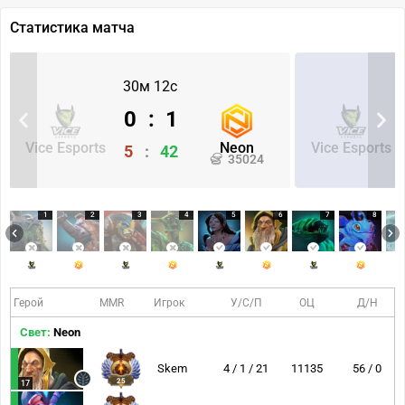
Статистика матча
30м 12с
0
:
1
Vice Esports
Neon
Vice Esports
5
:
42
35024
1
2
3
4
5
6
7
8
Герой
MMR
Игрок
У/С/П
ОЦ
Д/Н
Свет:
Neon
Skem
4 / 1 / 21
11135
56 / 0
25
17