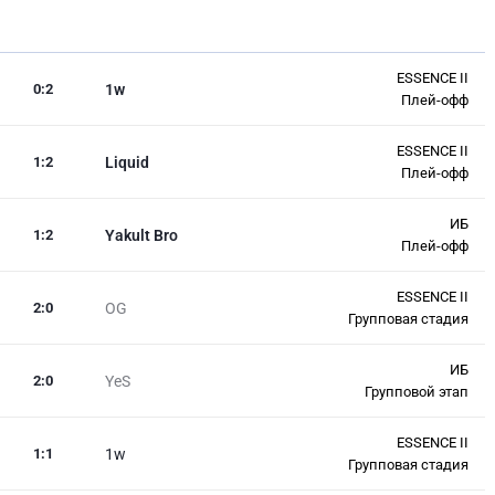
ESSENCE II
0
:
2
1w
Плей-офф
ESSENCE II
1
:
2
Liquid
Плей-офф
ИБ
1
:
2
Yakult Bro
Плей-офф
ESSENCE II
2
:
0
OG
Групповая стадия
ИБ
2
:
0
YeS
Групповой этап
ESSENCE II
1
:
1
1w
Групповая стадия