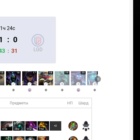
1ч 24с
1
:
0
LGD
43
:
31
15
16
17
18
19
20
21
22
23
Предметы
НП
Шард
+2
47м
28м
55м
19м