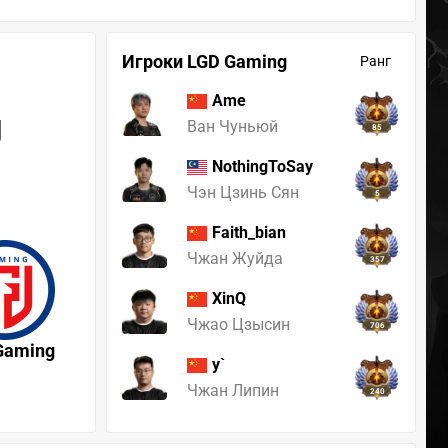
Игроки LGD Gaming
Ранг
Ame
g
Ван Чуньюй
85
NothingToSay
Чэн Цзинь Сян
5
Faith_bian
Чжан Жуйда
357
XinQ
Чжао Цзысин
706
Gaming
y`
Чжан Липин
240