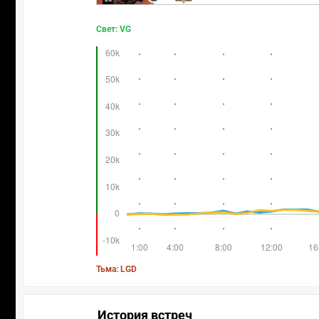
Свет: VG
Тьма: LGD
История встреч