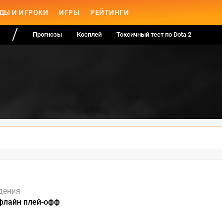
ДЫ И ИГРОКИ
ИГРЫ
РЕЙТИНГИ
Прогнозы
Косплей
Токсичный тест по Dota 2
дения
флайн плей-офф