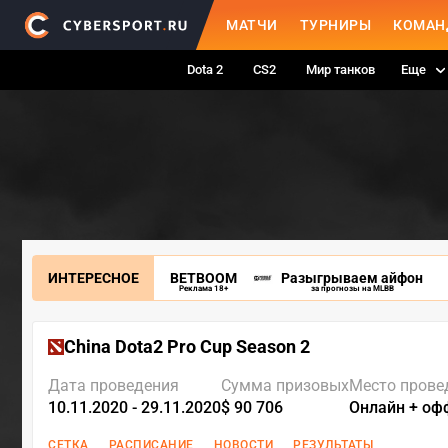
МАТЧИ
ТУРНИРЫ
КОМАН
Dota 2
CS2
Мир танков
Еще
ИНТЕРЕСНОЕ
BETBOOM
Разыгрываем айфон
Реклама 18+
за прогнозы на MLBB
China Dota2 Pro Cup Season 2
Дата проведения
Сумма призовых
Место прове
10.11.2020 - 29.11.2020
$ 90 706
Онлайн + оф
СЕТКА
РАСПИСАНИЕ
НОВОСТИ
РЕЗУЛЬТАТЫ