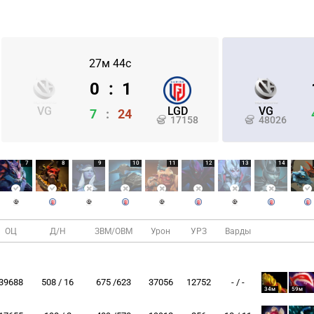
27м 44с
0
:
1
VG
LGD
VG
7
:
24
17158
48026
7
8
9
10
11
12
13
14
ОЦ
Д/Н
ЗВМ/ОВМ
Урон
УРЗ
Варды
39688
508 / 16
675 /623
37056
12752
- / -
34м
59м