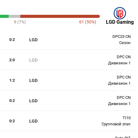
LGD Gaming
9 (7%)
61 (50%)
DPC23 CN
0
:
2
LGD
Сезон
DPC CN
2
:
0
LGD
Дивизион 1
DPC CN
1
:
2
LGD
Дивизион 1
DPC CN
0
:
2
LGD
Дивизион 1
TI10
0
:
2
LGD
Групповой этап