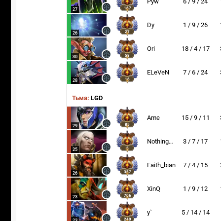
Pyw
6 / 9 / 24
167
27
Dy
1 / 9 / 26
27
26
Ori
18 / 4 / 17
58
30
ELeVeN
7 / 6 / 24
16
28
Тьма:
LGD
Ame
15 / 9 / 11
85
29
NothingToSay
3 / 7 / 17
5
25
Faith_bian
7 / 4 / 15
357
26
XinQ
1 / 9 / 12
706
23
y`
5 / 14 / 14
240
23