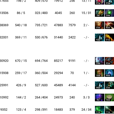
17655
198 / 2
409 /570
19912
256
13 / 11
37м
21м
13506
86 / 5
323 /483
4045
260
15 / 31
0м
34м
38369
540 / 18
735 /721
47883
7579
2 / -
25м
40м
32001
369 / 11
530 /676
31440
2422
- / -
12м
51м
30920
670 / 15
694 /764
85217
9191
- / -
24м
40м
15938
259 / 17
360 /504
29294
70
1 / -
16м
46м
25991
426 / 9
527 /600
45489
4144
- / -
26м
23м
10992
144 / 2
264 /404
24973
240
3 / 3
8м
16м
9352
123 / 4
298 /391
18483
379
24 / 34
11м
11м