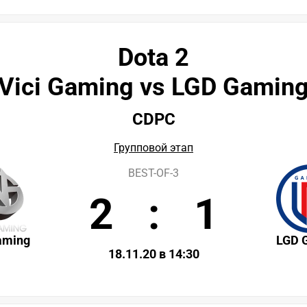
Dota 2
Vici Gaming vs LGD Gamin
CDPC
Групповой этап
BEST-OF-3
2
:
1
aming
LGD 
18.11.20 в 14:30