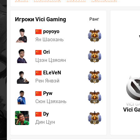
Игроки Vici Gaming
Ранг
poyoyo
Ян Шаохань
90
Ori
Цзэн Цзяоян
58
ELeVeN
Рен Янвэй
16
Pyw
Сюн Цзяхань
167
Vici G
Dy
Дин Цун
27