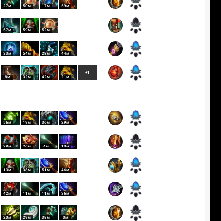
27м
50м
17м
59м
57м
59м
52м
33м
54м
28м
44м
+1
8м
32м
42м
21м
56м
19м
36м
29м
38м
26м
4м
10м
13м
38м
51м
46м
42м
11м
11м
36м
20м
29м
38м
0м