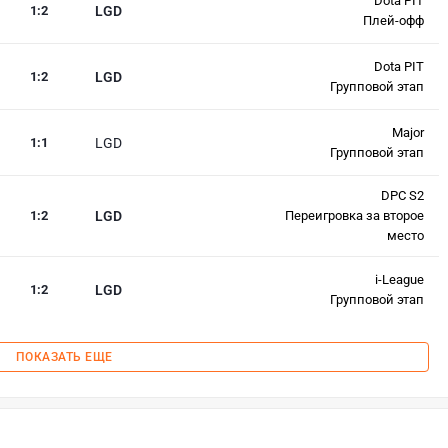
Dota PIT
1
:
2
LGD
Плей-офф
Dota PIT
1
:
2
LGD
Групповой этап
Major
1
:
1
LGD
Групповой этап
DPC S2
1
:
2
LGD
Переигровка за второе
место
i-League
1
:
2
LGD
Групповой этап
ПОКАЗАТЬ ЕЩЕ