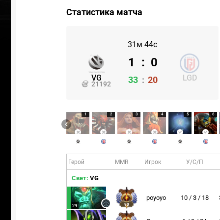
Статистика матча
31м 44с
1
:
0
VG
LGD
33
:
20
21192
1
2
3
4
5
6
Герой
MMR
Игрок
У/С/П
Свет:
VG
poyoyo
10 / 3 / 18
90
29