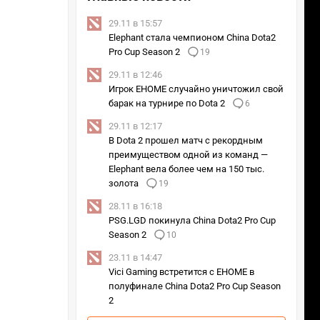
29.11 в 15:57
Elephant стала чемпионом China Dota2
Pro Cup Season 2
19
29.11 в 12:46
Игрок EHOME случайно уничтожил свой
барак на турнире по Dota 2
6
29.11 в 12:17
В Dota 2 прошел матч с рекордным
преимуществом одной из команд —
Elephant вела более чем на 150 тыс.
золота
19
28.11 в 16:18
PSG.LGD покинула China Dota2 Pro Cup
Season 2
10
23.11 в 14:47
Vici Gaming встретится с EHOME в
полуфинале China Dota2 Pro Cup Season
2