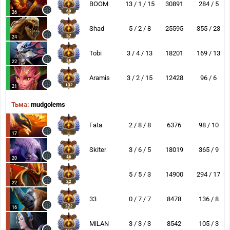
BOOM
13 / 1 / 15
30891
284 / 5
60
26
Shad
5 / 2 / 8
25595
355 / 23
57
24
Tobi
3 / 4 / 13
18201
169 / 13
36
22
Aramis
3 / 2 / 15
12428
96 / 6
132
21
Тьма:
mudgolems
Fata
2 / 8 / 8
6376
98 / 10
17
Skiter
3 / 6 / 5
18019
365 / 9
46
20
5 / 5 / 3
14900
294 / 17
22
22
33
0 / 7 / 7
8478
136 / 8
272
16
MiLAN
3 / 3 / 3
8542
105 / 3