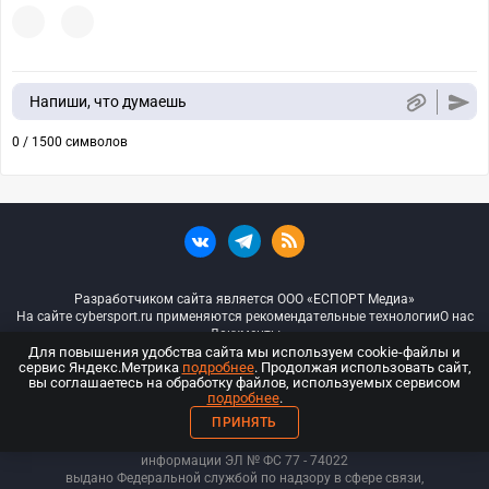
Напиши, что думаешь
0 / 1500 символов
Разработчиком сайта является ООО «ЕСПОРТ Медиа»
На сайте cybersport.ru применяются рекомендательные технологии
О нас
Документы
Для повышения удобства сайта мы используем cookie-файлы и
сервис Яндекс.Метрика
подробнее
. Продолжая использовать сайт,
© ООО «Киберспорт.ру» — Все права защищены
вы соглашаетесь на обработку файлов, используемых сервисом
подробнее
.
18+
ПРИНЯТЬ
ООО «Киберспорт.ру». Свидетельство о регистрации средств массовой
информации ЭЛ № ФС 77 - 74
022
выдано Федеральной службой по надзору в сфере связи,