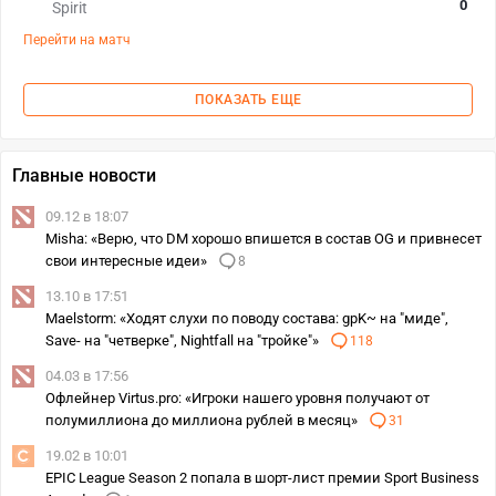
0
Spirit
Перейти на матч
ПОКАЗАТЬ ЕЩЕ
Главные новости
09.12 в 18:07
Misha: «Верю, что DM хорошо впишется в состав OG и привнесет
свои интересные идеи»
8
13.10 в 17:51
Maelstorm: «Ходят слухи по поводу состава: gpK~ на "миде",
Save- на "четверке", Nightfall на "тройке"»
118
04.03 в 17:56
Офлейнер Virtus.pro: «Игроки нашего уровня получают от
полумиллиона до миллиона рублей в месяц»
31
19.02 в 10:01
EPIC League Season 2 попала в шорт-лист премии Sport Business