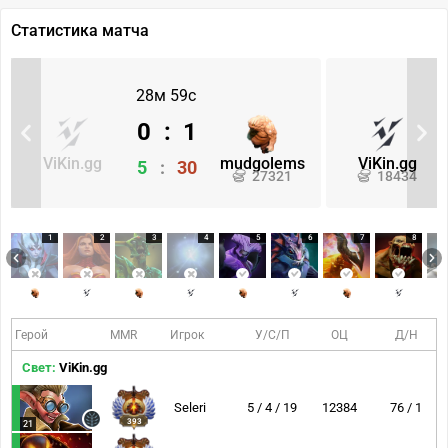
Статистика матча
28м 59с
0
:
1
ViKin.gg
mudgolems
ViKin.gg
5
:
30
27321
18434
1
2
3
4
5
6
7
8
Герой
MMR
Игрок
У/С/П
ОЦ
Д/Н
Свет:
ViKin.gg
Seleri
5 / 4 / 19
12384
76 / 1
393
21