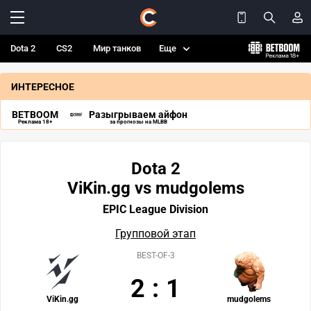
Dota 2
CS2
Мир танков
Еще
ИНТЕРЕСНОЕ
BETBOOM
Разыгрываем айфон
Реклама 18+
за прогнозы на MLBB
Dota 2
ViKin.gg vs mudgolems
EPIC League Division
Групповой этап
BEST-OF-3
2
:
1
ViKin.gg
mudgolems