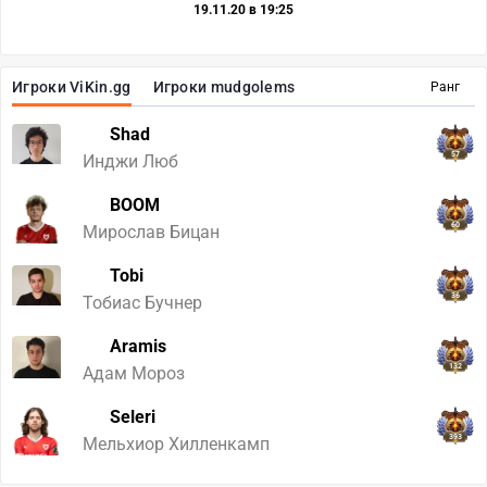
19.11.20 в 19:25
Игроки ViKin.gg
Игроки mudgolems
Ранг
Shad
57
Инджи Люб
BOOM
60
Мирослав Бицан
Tobi
36
Тобиас Бучнер
Aramis
132
Адам Мороз
Seleri
393
Мельхиор Хилленкамп