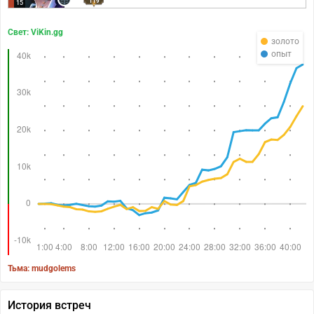
119
15
Свет: ViKin.gg
золото
опыт
Тьма: mudgolems
История встреч