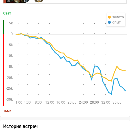
383
23
Свет
золото
опыт
Тьма
История встреч