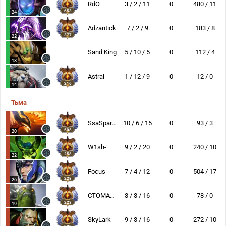
RdO
3 / 2 / 11
0
480 / 11
653
24
Adzantick
7 / 2 / 9
0
183 / 8
377
22
Sand King
5 / 10 / 5
0
112 / 4
18
Astral
1 / 12 / 9
0
12 / 0
216
14
Тьма
SsaSpartan
10 / 6 / 15
0
93 / 3
508
20
W1sh-
9 / 2 / 20
0
240 / 10
258
22
Focus
7 / 4 / 12
0
504 / 17
228
26
CTOMAHEH1
3 / 3 / 16
0
78 / 0
223
19
SkyLark
9 / 3 / 16
0
272 / 10