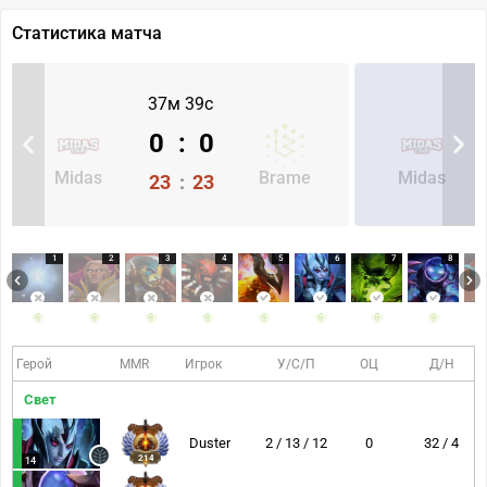
Статистика матча
37м 39с
0
:
0
Midas
Brame
Midas
23
:
23
1
2
3
4
5
6
7
8
Герой
MMR
Игрок
У/С/П
ОЦ
Д/Н
Свет
Duster
2 / 13 / 12
0
32 / 4
214
14