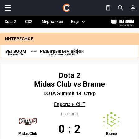
Dota 2
CS2
Мир танков
Еще
ИНТЕРЕСНОЕ
BETBOOM
Разыгрываем айфон
Реклама 18+
за прогнозы на MLBB
Dota 2
Midas Club vs Brame
DOTA Summit 13. Откр
Европа и СНГ
BEST-OF-3
0
:
2
Midas Club
Brame