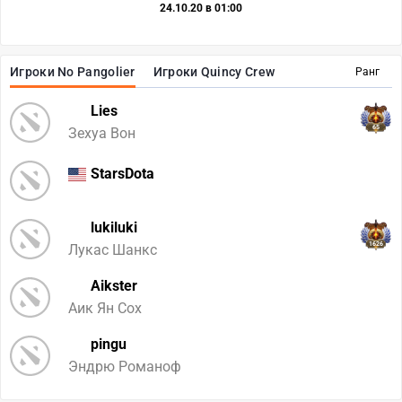
24.10.20 в 01:00
Игроки No Pangolier
Игроки Quincy Crew
Ранг
Lies
65
Зехуа Вон
StarsDota
lukiluki
1626
Лукас Шанкс
Aikster
Аик Ян Сох
pingu
Эндрю Романоф