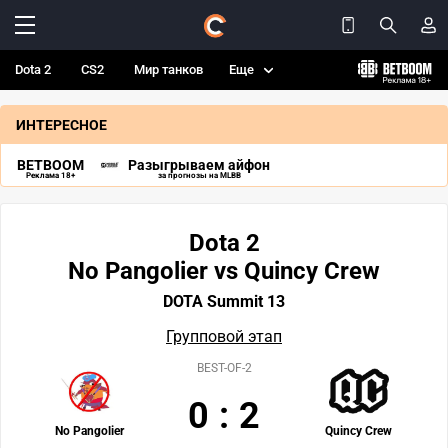
Dota 2
CS2
Мир танков
Еще
ИНТЕРЕСНОЕ
BETBOOM
Разыгрываем айфон
Реклама 18+
за прогнозы на MLBB
Dota 2
No Pangolier vs Quincy Crew
DOTA Summit 13
Групповой этап
BEST-OF-2
0
:
2
No Pangolier
Quincy Crew