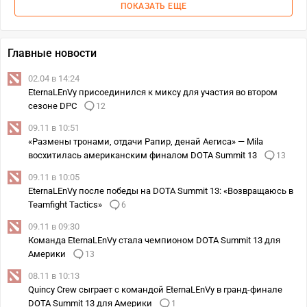
ПОКАЗАТЬ ЕЩЕ
Главные новости
02.04 в 14:24
EternaLEnVy присоединился к миксу для участия во втором
сезоне DPC
12
09.11 в 10:51
«Размены тронами, отдачи Рапир, денай Аегиса» — Mila
восхитилась американским финалом DOTA Summit 13
13
09.11 в 10:05
EternaLEnVy после победы на DOTA Summit 13: «Возвращаюсь в
Teamfight Tactics»
6
09.11 в 09:30
Команда EternaLEnVy стала чемпионом DOTA Summit 13 для
Америки
13
08.11 в 10:13
Quincy Crew сыграет с командой EternaLEnVy в гранд-финале
DOTA Summit 13 для Америки
1