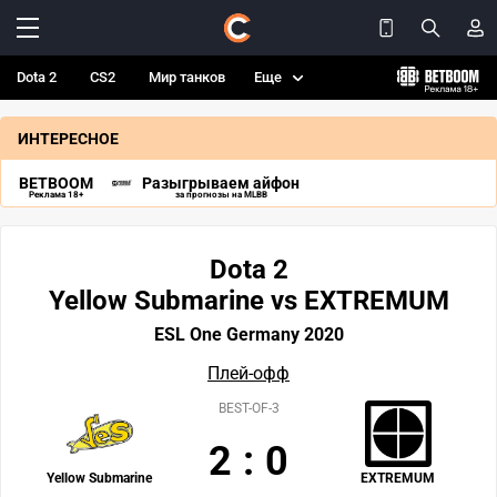
Dota 2
CS2
Мир танков
Еще
ИНТЕРЕСНОЕ
BETBOOM
Разыгрываем айфон
Реклама 18+
за прогнозы на MLBB
Dota 2
Yellow Submarine vs EXTREMUM
ESL One Germany 2020
Плей-офф
BEST-OF-3
2
:
0
Yellow Submarine
EXTREMUM