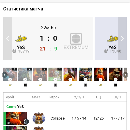
Статистика матча
22м 6с
1
:
0
YeS
EXTREMUM
YeS
21
:
9
18719
15046
1
2
3
4
5
6
7
8
Герой
MMR
Игрок
У/С/П
ОЦ
Д/Н
Свет:
YeS
Collapse
1 / 5 / 14
12425
177 / 17
27
20