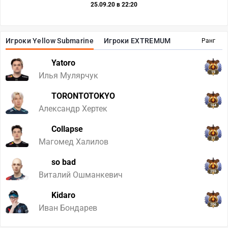
25.09.20 в 22:20
Игроки Yellow Submarine
Игроки EXTREMUM
Ранг
Yatoro
19
Илья Мулярчук
TORONTOTOKYO
164
Александр Хертек
Collapse
27
Магомед Халилов
so bad
259
Виталий Ошманкевич
Kidaro
206
Иван Бондарев