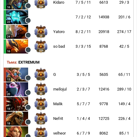
Kidaro
7 / 5 / 11
6613
29 / 3
206
16
304
7 / 2 / 12
14938
201 / 6
22
Yatoro
8 / 2 / 11
20918
274 / 17
19
24
so bad
3 / 3 / 15
8768
42 / 5
259
16
Тьма:
EXTREMUM
G
3 / 5 / 5
5635
65 / 11
13
mellojul
2 / 3 / 7
12416
289 / 10
30
20
Malik
5 / 7 / 7
9778
149 / 4
61
18
Nefrit
1 / 4 / 4
12725
226 / 4
239
18
velheor
6 / 7 / 9
8062
85 / 1