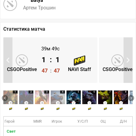
Batya
Артем Трошин
Статистика матча
39м 49с
1
:
1
CSGOPositive
NAVI Staff
CSGOPositive
47
:
47
1
2
3
4
5
6
7
8
Герой
MMR
Игрок
У/С/П
ОЦ
Д/Н
Свет