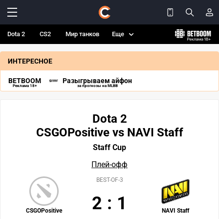
Dota 2
CS2
Мир танков
Еще
ИНТЕРЕСНОЕ
BETBOOM
Разыгрываем айфон
Реклама 18+
за прогнозы на MLBB
Dota 2
CSGOPositive vs NAVI Staff
Staff Cup
Плей-офф
BEST-OF-3
2
:
1
CSGOPositive
NAVI Staff