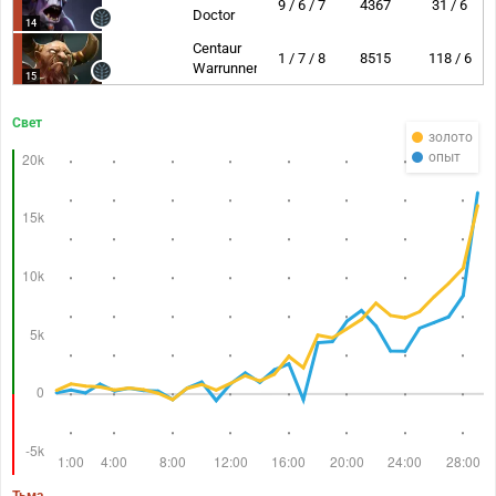
9 / 6 / 7
4367
31 / 6
Doctor
14
Centaur
1 / 7 / 8
8515
118 / 6
Warrunner
15
Свет
золото
опыт