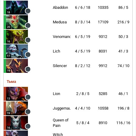
Abaddon
6 / 6 / 18
10335
86 / 5
18
Medusa
8 / 3 / 14
17109
216 / 9
20
Venomancer
6 / 5 / 19
9312
50 / 3
16
Lich
4 / 5 / 19
8031
41 / 3
17
Silencer
8 / 2 / 12
9912
74 / 10
19
Тьма
Lion
2 / 8 / 5
5285
46 / 1
13
Juggernaut
4 / 4 / 10
10558
196 / 8
19
Queen of
5 / 8 / 4
8910
116 / 16
Pain
16
Witch