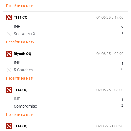
Перейти на матч
TI14 CQ
04.06.25 в 17:00
INF
2
1
Sustancia X
Перейти на матч
Riyadh OQ
04.06.25 в 02:00
INF
1
0
5 Coaches
Перейти на матч
TI14 OQ
02.06.25 в 03:00
INF
1
2
Compromiso
Перейти на матч
TI14 OQ
02.06.25 в 00:30