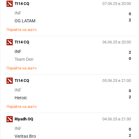
TI14 CQ
07.06.25 в 20:00
INF
0
2
OG LATAM
Перейти на матч
TI14 CQ
06.06.25 в 20:00
INF
2
0
Team Den
Перейти на матч
TI14 CQ
05.06.25 в 21:00
INF
0
2
Heroic
Перейти на матч
Riyadh OQ
04.06.25 в 21:30
INF
0
2
Veritas Bro