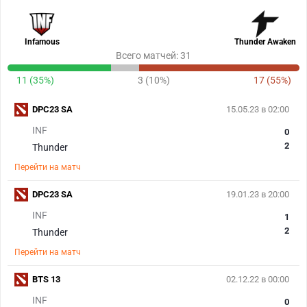
Infamous
Thunder Awaken
Всего матчей: 31
11 (35%)
3 (10%)
17 (55%)
DPC23 SA
15.05.23 в 02:00
INF
0
2
Thunder
Перейти на матч
DPC23 SA
19.01.23 в 20:00
INF
1
2
Thunder
Перейти на матч
BTS 13
02.12.22 в 00:00
INF
0