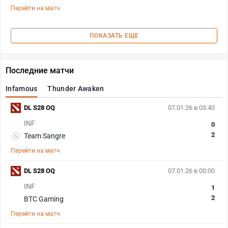
Перейти на матч
ПОКАЗАТЬ ЕЩЕ
Последние матчи
Infamous
Thunder Awaken
DL S28 OQ
07.01.26 в 03:40
INF
0
2
Team Sangre
Перейти на матч
DL S28 OQ
07.01.26 в 00:00
INF
1
2
BTC Gaming
Перейти на матч