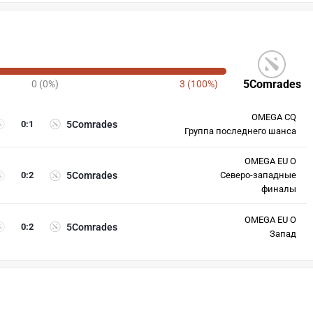
5Comrades
0 (0%)
3 (100%)
OMEGA CQ
0
:
1
5Comrades
Группа последнего шанса
OMEGA EU O
0
:
2
5Comrades
Северо-западные
финалы
OMEGA EU O
0
:
2
5Comrades
Запад