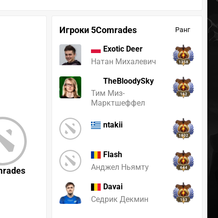
Игроки 5Comrades
Ранг
Exotic Deer
Натан Михалевич
1358
TheBloodySky
Тим Миз-
162
Марктшеффел
ntakii
1802
Flash
Анджел Ньямту
mrades
644
Davai
Седрик Декмин
153