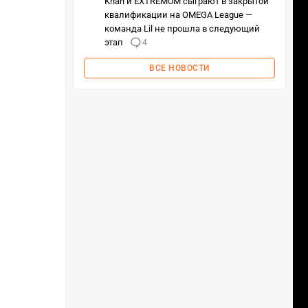
Khan и EXTREMUM сыграют в закрытой
квалификации на OMEGA League —
команда Lil не прошла в следующий
этап
4
ВСЕ НОВОСТИ