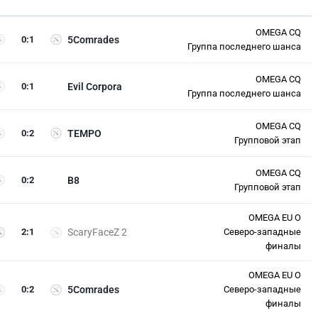
OMEGA CQ
0
:
1
5Comrades
Группа последнего шанса
OMEGA CQ
0
:
1
Evil Corpora
Группа последнего шанса
OMEGA CQ
0
:
2
TEMPO
Групповой этап
OMEGA CQ
0
:
2
B8
Групповой этап
OMEGA EU O
2
:
1
ScaryFaceZ 2
Северо-западные
финалы
OMEGA EU O
0
:
2
5Comrades
Северо-западные
финалы