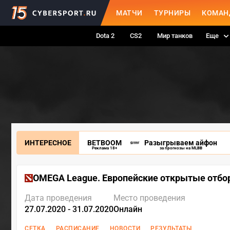
МАТЧИ
ТУРНИРЫ
КОМАН
Dota 2
CS2
Мир танков
Еще
ИНТЕРЕСНОЕ
BETBOOM
Разыгрываем айфон
Реклама 18+
за прогнозы на MLBB
OMEGA League. Европейские открытые отб
Дата проведения
Место проведения
27.07.2020 - 31.07.2020
Онлайн
СЕТКА
РАСПИСАНИЕ
НОВОСТИ
РЕЗУЛЬТАТЫ