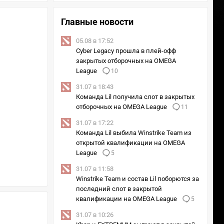
Главные новости
05.08 в 17:52
Cyber Legacy прошла в плей-офф
закрытых отборочных на OMEGA
League
10
31.07 в 18:43
Команда Lil получила слот в закрытых
отборочных на OMEGA League
11
31.07 в 17:22
Команда Lil выбила Winstrike Team из
открытой квалификации на OMEGA
League
5
31.07 в 11:58
Winstrike Team и состав Lil поборются за
последний слот в закрытой
квалификации на OMEGA League
5
31.07 в 10:26