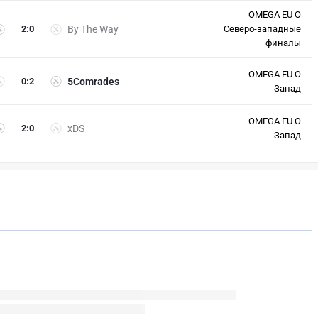
OMEGA EU O
2
:
0
By The Way
Северо-западные
финалы
OMEGA EU O
0
:
2
5Comrades
Запад
OMEGA EU O
2
:
0
xDS
Запад