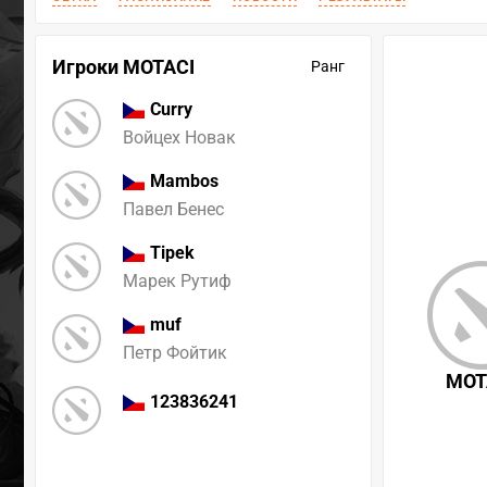
Игроки MOTACI
Ранг
Curry
Войцех Новак
Mambos
Павел Бенес
Tipek
Марек Рутиф
muf
Петр Фойтик
MOT
123836241