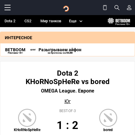
Dota 2
CS2
Мир танков
Еще
ИНТЕРЕСНОЕ
BETBOOM
Разыгрываем айфон
Реклама 18+
за прогнозы на MLBB
Dota 2
KHoRNoSpHeRe vs bored
OMEGA League. Европе
Юг
BEST-OF-3
1
:
2
KHoRNoSpHeRe
bored